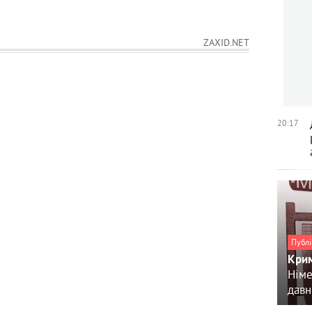
ZAXID.NET
20:17
Публі
Крим
Німе
давн