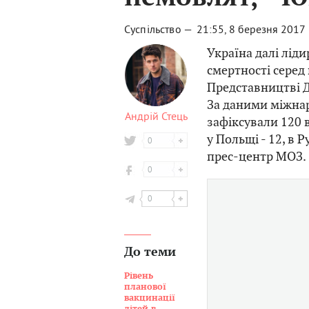
Суспільство —
21:55, 8 березня 2017
Україна далі лід
смертності серед
Представництві 
За даними міжнар
Андрій Стець
зафіксували 120 
у Польщі - 12, в Р
0
прес-центр МОЗ.
0
0
До теми
Рівень
планової
вакцинації