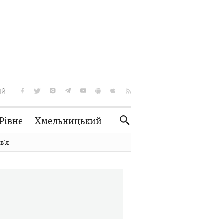
ІЙ
Рівне
Хмельницький
Словко
Культура
вʼя
Рецепти
Здоров'я
Спорт
Краєзнавство
Нерухомість
Домашні тварини