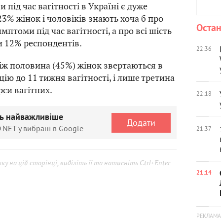
 під час вагітності в Україні є дуже
23% жінок і чоловіків знають хоча б про
Остан
мптоми під час вагітності, а про всі шість
и 12% респондентів.
22:36
ж половина (45%) жінок звертаються в
ію до 11 тижня вагітності, і лише третина
рси вагітних.
22:18
ть найважливіше
Додати
.NET у вибрані в Google
21:37
у на цій сторінці, виділіть її та натисніть Ctrl+Enter
21:14