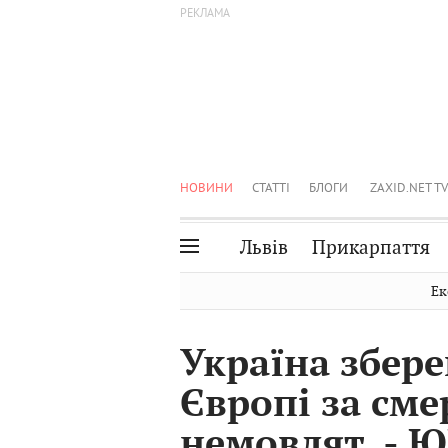
НОВИНИ
СТАТТІ
БЛОГИ
ZAXID.NET TV
Львів
Прикарпаття
Івано-Франківськ
Рівне
Ек
Тернопіль
Львів
Україна збере
Волинь
Чернівці
Європі за сме
Закарпаття
Шептицький
немовлят, - 