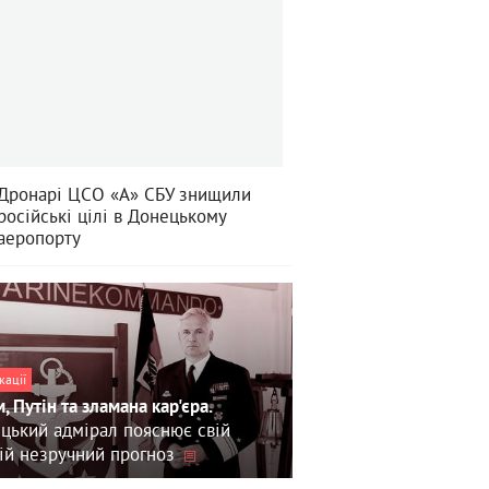
Дронарі ЦСО «А» СБУ знищили
російські цілі в Донецькому
аеропорту
кації
, Путін та зламана кар'єра.
цький адмірал пояснює свій
ій незручний прогноз