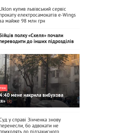
Uklon купив львівський сервіс
прокату електросамокатів e-Wings
за майже 98 млн грн
Бійців полку «Скеля» почали
переводити до інших підрозділів
ртаж
4:40 мене накрила вибухова
ля»
Суд у справі Зінченка знову
перенесли, бо адвокати не
приходять до підзахисного