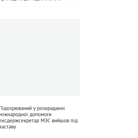
Підозрюваний у розкраданні
міжнародної допомоги
ексдержсекретар МЗС вийшов під
заставу