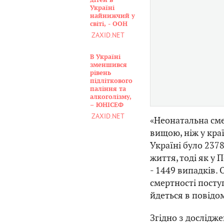
дітей в
Україні
найнижчий у
світі, - ООН
ZAXID.NET
В Україні
зменшився
рівень
підліткового
паління та
алкоголізму,
– ЮНІСЕФ
ZAXID.NET
«Неонатальна сме
вищою, ніж у кра
Україні було 2378
життя, тоді як у П
- 1449 випадків.
смертності посту
йдеться в повідо
Згідно з дослідж