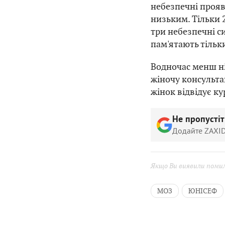
небезпечні прояви
низьким. Тільки 
три небезпечні си
пам'ятають тільк
Водночас менш ні
жіночу консультац
жінок відвідує ку
Не пропусті
Додайте ZAXID
Якщо Ви виявили помилк
МОЗ
ЮНІСЕФ