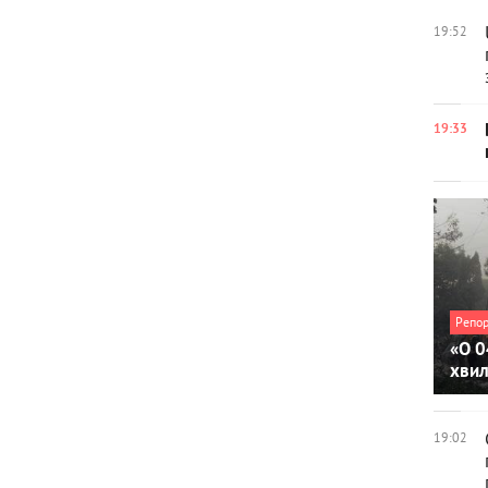
19:52
19:33
Репо
«О 0
хви
19:02