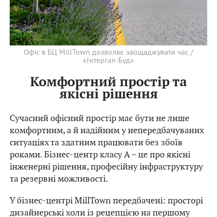
Офіс в БЦ MillTown дозволяє заощаджувати час /
«Інтергал-Буд»
Комфортний простір та
якісні рішення
Сучасний офісний простір має бути не лише
комфортним, а й надійним у непередбачуваних
ситуаціях та здатним працювати без збоїв
роками. Бізнес-центр класу А – це про якісні
інженерні рішення, професійну інфраструктуру
та резервні можливості.
У бізнес-центрі MillTown передбачені: просторі
дизайнерські холи із рецепцією на першому