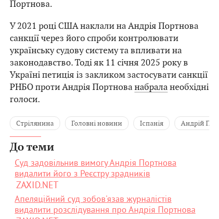
Портнова.
У 2021 році США наклали на Андрія Портнова
санкції через його спроби контролювати
українську судову систему та впливати на
законодавство. Тоді як 11 січня 2025 року в
Україні петиція із закликом застосувати санкції
РНБО проти Андрія Портнова
набрала
необхідні
голоси.
Стрілянина
Головні новини
Іспанія
Андрій Пор
До теми
Суд задовільнив вимогу Андрія Портнова
видалити його з Реєстру зрадників
ZAXID.NET
Апеляційний суд зобов'язав журналістів
видалити розслідування про Андрія Портнова