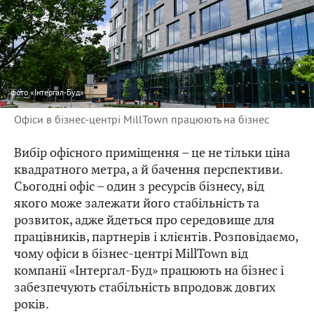
фото
«Інтергал-Буд»
Офіси в бізнес-центрі MillTown працюють на бізнес
Вибір офісного приміщення – це не тільки ціна
квадратного метра, а й бачення перспективи.
Сьогодні офіс – один з ресурсів бізнесу, від
якого може залежати його стабільність та
розвиток, адже йдеться про середовище для
працівників, партнерів і клієнтів. Розповідаємо,
чому офіси в бізнес-центрі MillTown від
компанії «Інтергал-Буд» працюють на бізнес і
забезпечують стабільність впродовж довгих
років.