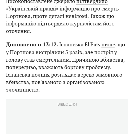
Високопоставлене джерело
підтвердило
«Українській правді» інформацію про смерть
Портнова, проте деталі невідомі. Також цю
інформацію підтвердило журналістам його
оточення.
Іспанська El País
пише
, що
Доповнено о 13:12.
у Портнова вистрілили 5 разів, але постріл у
голову став смертельним. Причиною вбивства,
попередньо, вважають боргову проблему.
Іспанська поліція розглядає версію замовного
вбивства, пов’язаного з організованою
злочинністю.
ВІДЕО ДНЯ