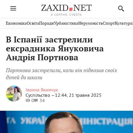
8 СЕРПНЯ, СУБОТА
Івано-
Публікації
Авто
Словко
Культура
Економіка
Освіта
Поради
Урбаністика
Нерухомість
Спорт
Культура
Стрий
Рівне
Франківськ
Світ
Економіка
Рецепти
Здоров'я
Дрогобич
Львів
Тернопіль
В Іспанії застрелили
Кіно
Дім
Спорт
Краєзнавство
Хмельницький
Чернівці
Волинь
ексрадника Януковича
Фото
Освіта
Нерухомість
Домашні
Вінниця
Шептицький
Андрія Портнова
Закарпаття
тварини
Портнова застрелили, коли він підвозив своїх
дітей до школи
Іванна Якимчук
Суспільство —
12:44, 21 травня 2025
0
34