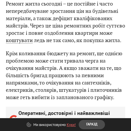
Ремонт житла сьогодні – це постійне і часто
непередбачуване зростання цін на будівельні
матеріали, а також дефіцит кваліфікованих
майстрів. Через це ціна ремонтних робіт суттєво
зростає і повне оздоблення квартири може
коштувати
ледь не так само, як покупка житла.
Крім коливання бюджету на ремонт, ще однією
проблемою може стати тривала черга на
очікування майстрів. А якщо зважати на те, що
більшість бригад працюють за певними
напрямками, то очікування на сантехніків,
електриків, столярів, штукатурів і плиточників
може геть вибити із запланованого графіку.
Оперативні, достовірні і найважливіші
новини тут
Ми використовуємо
Куки!
ГАРАЗД
Додайте ZAXID.NET у вибрані в Google