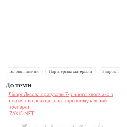
Головні новини
Партнерські матеріали
Здоров'я
До теми
Лікарі Львова врятували 7-річного хлопчика з
токсичною реакцією на жарознижувальний
препарат
ZAXID.NET
0
0
0