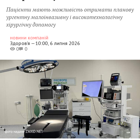
Пацієнти мають можливість отримати планову
ургентну малоінвазивну і високотехнологічну
хірургічну допомогу
новини компаній
Здоров'я —
10:00, 6 липня 2026
0
0
фото
надане ZAXID.NET