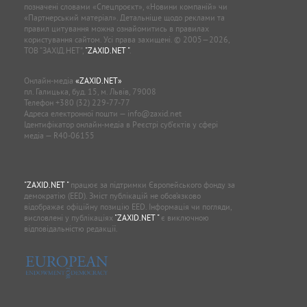
позначені словами «Спецпроєкт», «Новини компаній» чи
«Партнерський матеріал». Детальніше щодо реклами та
правил цитування можна ознайомитись в правилах
користування сайтом. Усі права захищені. © 2005—2026,
ТОВ “ЗАХІД.НЕТ”,
"ZAXID.NET "
.
Онлайн-медіа
«ZAXID.NET»
пл. Галицька, буд. 15, м. Львів, 79008
Телефон
+380 (32) 229-77-77
Адреса електронної пошти —
info@zaxid.net
Ідентифікатор онлайн-медіа в Реєстрі суб'єктів у сфері
медіа — R40-06155
"ZAXID.NET "
працює за підтримки Європейського фонду за
демократію (EED). Зміст публікацій не обов’язково
відображає офіційну позицію EED. Інформація чи погляди,
висловлені у публікаціях
"ZAXID.NET "
є виключною
відповідальністю редакції.