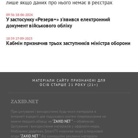
лише якщо даних про нього немає в реєстрах
09:36 18-06-2024
У застосунку «Резерв+» з'явився електронний
документ військового обліку
18:59 27-09-2023
Кабмін призначив трьох заступників міністра оборони
МАТЕРІАЛИ САЙТУ ПРИЗНАЧЕНІ ДЛЯ
ОСІБ СТАРШЕ 21 РОКУ (21+)
ZAXID.NET
При цитуванні і використанні будь-яких матеріалів в
Інтернеті відкриті для пошукових систем гіперпосилання не
нижче першого абзацу на
"ZAXID.NET "
— обов’язкові.
Цитування і використання матеріалів у оффлайн-медіа,
Мобільних додатках, SmartTV можливе лише з письмової
згоди
"ZAXID.NET "
. Всі комерційні рекламні матеріали