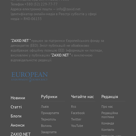
Телефон
+380 (32) 229-77-77
Адреса електронної пошти —
info@zaxid.net
Ідентифікатор онлайн-медіа в Реєстрі суб'єктів у сфері
медіа — R40-06155
"ZAXID.NET "
працює за підтримки Європейського фонду за
демократію (EED). Зміст публікацій не обов’язково
відображає офіційну позицію EED. Інформація чи погляди,
висловлені у публікаціях
"ZAXID.NET "
є виключною
відповідальністю редакції.
Рубрики
Читайте нас
Редакція
Новини
Статті
Львів
Rss
Про нас
Прикарпаття
Facebook
Редакційна
Блоги
політика
Тернопіль
Twitter
Команда
Анонси
Волинь
YouTube
Контакти
Закарпаття
ZAXID.NET