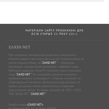
МАТЕРІАЛИ САЙТУ ПРИЗНАЧЕНІ ДЛЯ
ОСІБ СТАРШЕ 21 РОКУ (21+)
ZAXID.NET
При цитуванні і використанні будь-яких матеріалів в
Інтернеті відкриті для пошукових систем гіперпосилання не
нижче першого абзацу на
"ZAXID.NET "
— обов’язкові.
Цитування і використання матеріалів у оффлайн-медіа,
Мобільних додатках, SmartTV можливе лише з письмової
згоди
"ZAXID.NET "
. Всі комерційні рекламні матеріали
позначені словами «Спецпроєкт», «Новини компаній» чи
«Партнерський матеріал». Детальніше щодо реклами та
правил цитування можна ознайомитись в правилах
користування сайтом. Усі права захищені. © 2005—2026,
ТОВ “ЗАХІД.НЕТ”,
"ZAXID.NET "
.
Онлайн-медіа
«ZAXID.NET»
пл. Галицька, буд. 15, м. Львів, 79008