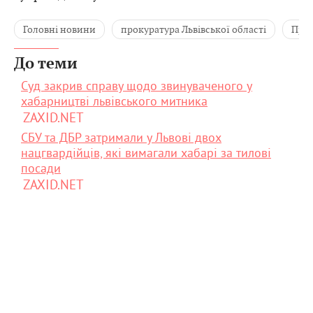
Головні новини
прокуратура Львівської області
Прок
До теми
Суд закрив справу щодо звинуваченого у
хабарництві львівського митника
ZAXID.NET
СБУ та ДБР затримали у Львові двох
нацгвардійців, які вимагали хабарі за тилові
посади
ZAXID.NET