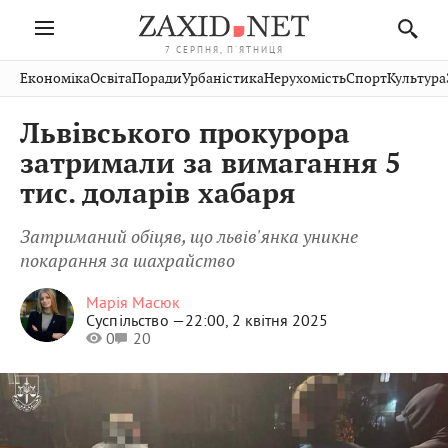
7 СЕРПНЯ, П'ЯТНИЦЯ
Івано-
Публікації
Авто
Словко
Культура
Економіка
Освіта
Поради
Урбаністика
Нерухомість
Спорт
Культура
Стрий
Рівне
Франківськ
Світ
Економіка
Рецепти
Здоров'я
Дрогобич
Львів
Тернопіль
Львівського прокурора
Кіно
Дім
Спорт
Краєзнавство
Хмельницький
Чернівці
Волинь
затримали за вимагання 5
Фото
Освіта
Нерухомість
Домашні
Вінниця
Шептицький
тис. доларів хабаря
Закарпаття
тварини
Затриманий обіцяв, що львів'янка уникне
покарання за шахрайство
Марія Масюк
Суспільство —
22:00, 2 квітня 2025
0
20