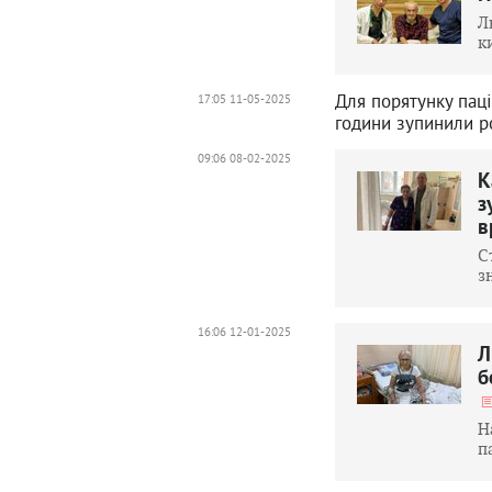
Л
к
Для порятунку паці
17:05 11-05-2025
години зупинили ро
09:06 08-02-2025
К
з
в
С
з
16:06 12-01-2025
Л
б
Н
п