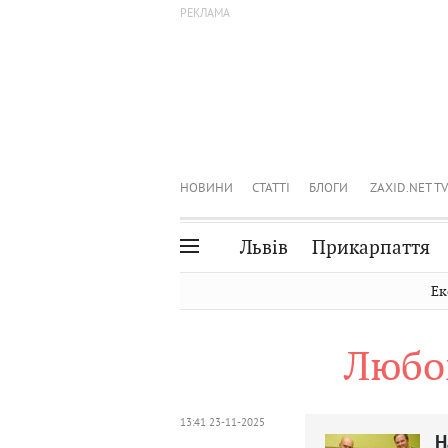
НОВИНИ
СТАТТІ
БЛОГИ
ZAXID.NET TV
Львів
Прикарпаття
Івано-Франківськ
Рівне
Ек
Тернопіль
Львів
Любо
Волинь
Чернівці
Закарпаття
Шептицький
13:41 23-11-2025
Н