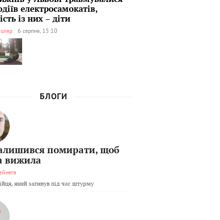
одіїв електросамокатів,
сть із них – діти
оляр
6 серпня, 15:10
БЛОГИ
залишився помирати, щоб
а вижила
ейнега
бійця, який загинув під час штурму