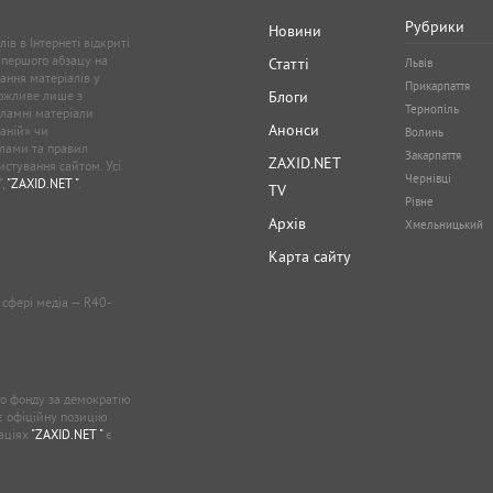
Рубрики
Новини
ів в Інтернеті відкриті
 першого абзацу на
Статті
Львів
ання матеріалів у
Прикарпаття
можливе лише з
Блоги
Тернопіль
кламні матеріали
Анонси
аній» чи
Волинь
лами та правил
Закарпаття
ZAXID.NET
стування сайтом. Усі
Чернівці
”,
"ZAXID.NET "
.
TV
Рівне
Архів
Хмельницький
Карта сайту
у сфері медіа — R40-
о фонду за демократію
ає офіційну позицію
каціях
"ZAXID.NET "
є