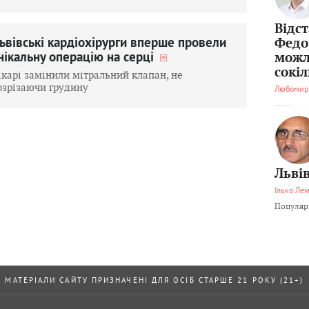
Відс
ьвівські кардіохірурги вперше провели
Федо
нікальну операцію на серці
можл
сокі
ікарі замінили мітральний клапан, не
озрізаючи грудину
Любомир
Львів
Ілько Ле
Популярн
МАТЕРІАЛИ САЙТУ ПРИЗНАЧЕНІ ДЛЯ ОСІБ СТАРШЕ 21 РОКУ (21+)