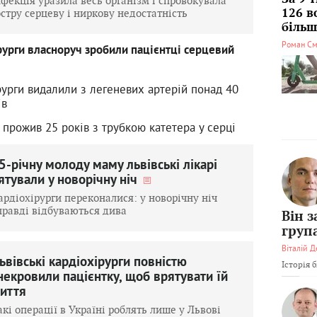
нфекція уразила весь організм і спровокувала
остру серцеву і ниркову недостатність
126 в
більші
Роман См
рурги власноруч зробили пацієнтці серцевий
рурги видалили з легеневих артерій понад 40
ів
прожив 25 років з трубкою катетера у серці
5-річну молоду маму львівські лікарі
ятували у новорічну ніч
ардіохірурги переконалися: у новорічну ніч
правді відбуваються дива
Він 
груп
Віталій Д
ьвівські кардіохірурги повністю
Історія 
некровили пацієнтку, щоб врятувати їй
иття
акі операції в Україні роблять лише у Львові