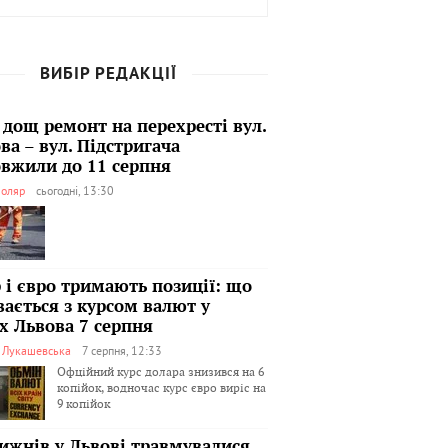
ВИБІР РЕДАКЦІЇ
 дощ ремонт на перехресті вул.
ва – вул. Підстригача
вжили до 11 серпня
оляр
сьогодні, 13:30
 і євро тримають позиції: що
вається з курсом валют у
х Львова 7 серпня
я Лукашевська
7 серпня, 12:33
Офційний курс долара знизився на 6
копійок, водночас курс євро виріс на
9 копійок
тижнів у Львові травмувалися