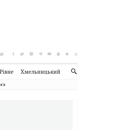
ІЙ
Рівне
Хмельницький
Словко
Культура
вʼя
Рецепти
Здоров'я
Спорт
Краєзнавство
Нерухомість
Домашні тварини