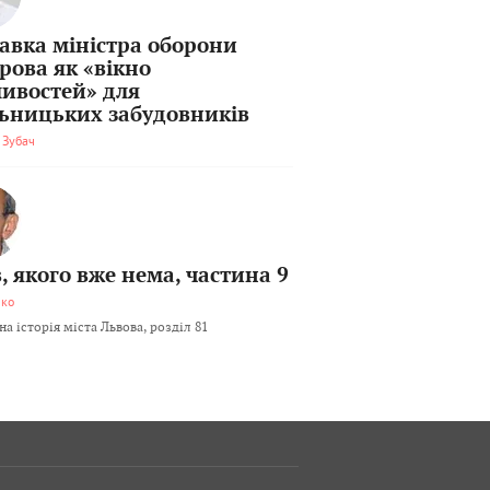
тавка міністра оборони
рова як «вікно
ивостей» для
льницьких забудовників
 Зубач
, якого вже нема, частина 9
мко
а історія міста Львова, розділ 81