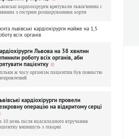
ьвівські кардіохірурги врятували львів’янина і
иянина з гострим розшаруванням аорти
єнта львівські кардіохірурги майже на 1,5
боту всіх органів
ардіохірурги Львова на 38 хвилин
упинили роботу всіх органів, аби
рятувати пацієнтку
тільки ж часу організм пацієнтки був повністю
некровлений
ьвівські кардіохірурги провели
езкровну операцію на відкритому серці
а 10 день після надскладного втручання
ацієнтку випишуть з лікарні