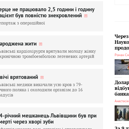
ерце не працювало 2,5 години і годину
ацієнт був повністю знекровлений
епортаж з операційної
Через
Науко
ароджена жити
продо
ьвівські кардіохірурги врятували молоду жінку
Роман См
 хронічною тромбоемболією легеневих артерій
вічі врятований
Долар
ьвівські медики викачали усю кров з 79-
відбу
ічного поляка і охолодили організм до 16
банка
радусів
Анастасі
4-річний мешканець Львівщини був при
мерті через хворі зуби
За 9 