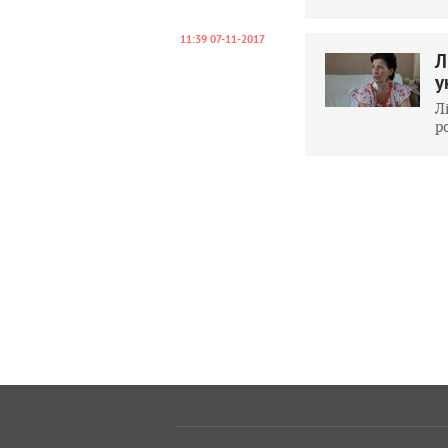
11:39 07-11-2017
Л
у
Л
р