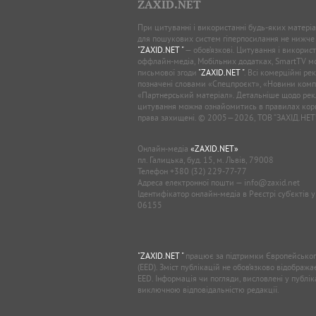
ZAXID.NET
При цитуванні і використанні будь-яких матеріал
для пошукових систем гіперпосилання не нижче
"ZAXID.NET "
— обов’язкові. Цитування і використ
оффлайн-медіа, Мобільних додатках, SmartTV 
письмової згоди
"ZAXID.NET "
. Всі комерційні ре
позначені словами «Спецпроєкт», «Новини комп
«Партнерський матеріал». Детальніше щодо рек
цитування можна ознайомитись в правилах кори
права захищені. © 2005—2026, ТОВ “ЗАХІД.НЕТ
Онлайн-медіа
«ZAXID.NET»
пл. Галицька, буд. 15, м. Львів, 79008
Телефон
+380 (32) 229-77-77
Адреса електронної пошти —
info@zaxid.net
Ідентифікатор онлайн-медіа в Реєстрі суб'єктів 
06155
"ZAXID.NET "
працює за підтримки Європейськог
(EED). Зміст публікацій не обов’язково відображ
EED. Інформація чи погляди, висловлені у публі
виключною відповідальністю редакції.