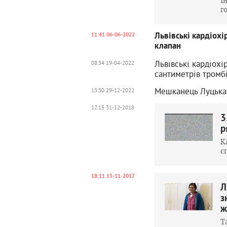
І
г
Львівські кардіохі
11:41 06-06-2022
клапан
Львівські кардіохі
08:34 19-04-2022
сантиметрів тромб
Мешканець Луцька 
13:30 29-12-2022
12:15 31-12-2018
3
р
К
с
18:11 13-11-2017
Л
з
ж
Т