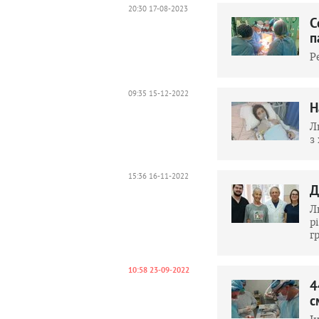
20:30 17-08-2023
С
п
Р
09:35 15-12-2022
Н
Л
з
15:36 16-11-2022
Д
Л
р
г
10:58 23-09-2022
4
с