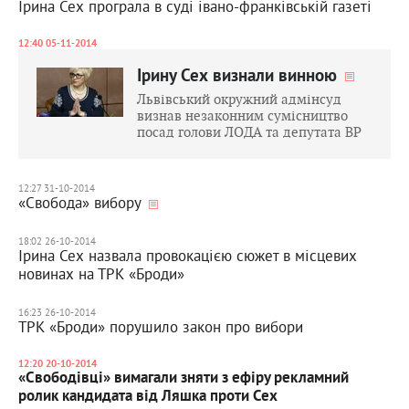
Ірина Сех програла в суді івано-франківській газеті
12:40 05-11-2014
Ірину Сех визнали винною
Львівський окружний адмінсуд
визнав незаконним сумісництво
посад голови ЛОДА та депутата ВР
12:27 31-10-2014
«Свобода» вибору
18:02 26-10-2014
Ірина Сех назвала провокацією сюжет в місцевих
новинах на ТРК «Броди»
16:23 26-10-2014
ТРК «Броди» порушило закон про вибори
12:20 20-10-2014
«Свободівці» вимагали зняти з ефіру рекламний
ролик кандидата від Ляшка проти Сех