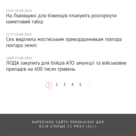
15:25 18-06-2014
На Львівщині для біженців планують розгорнути
наметовий табір
11:27 18-06-2014
Сех виділила мостиським прикордонникам півтора
гектара землі
14:00 13-06-2014
ЛОДА закупить для бійців АТО амуніції та військових
приладів на 600 тисяч гривень
2
3
4
5
→
1
МАТЕРІАЛИ САЙТУ ПРИЗНАЧЕНІ ДЛЯ
ОСІБ СТАРШЕ 21 РОКУ (21+)