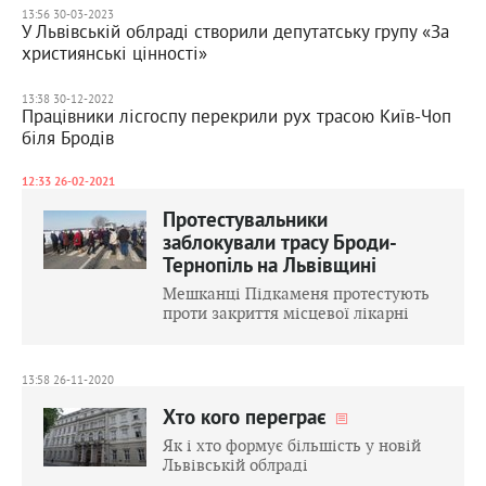
13:56 30-03-2023
У Львівській облраді створили депутатську групу «За
християнські цінності»
13:38 30-12-2022
Працівники лісгоспу перекрили рух трасою Київ-Чоп
біля Бродів
12:33 26-02-2021
Протестувальники
заблокували трасу Броди-
Тернопіль на Львівщині
Мешканці Підкаменя протестують
проти закриття місцевої лікарні
13:58 26-11-2020
Хто кого переграє
Як і хто формує більшість у новій
Львівській облраді