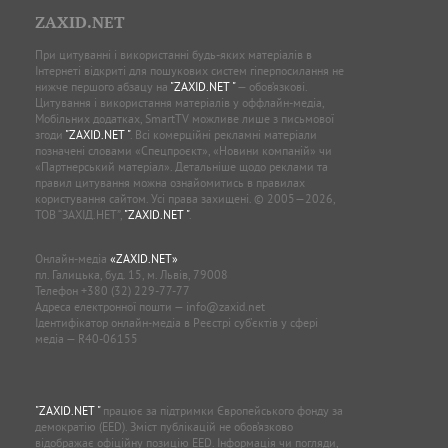
ZAXID.NET
При цитуванні і використанні будь-яких матеріалів в
Інтернеті відкриті для пошукових систем гіперпосилання не
нижче першого абзацу на
"ZAXID.NET "
— обов’язкові.
Цитування і використання матеріалів у оффлайн-медіа,
Мобільних додатках, SmartTV можливе лише з письмової
згоди
"ZAXID.NET "
. Всі комерційні рекламні матеріали
позначені словами «Спецпроєкт», «Новини компаній» чи
«Партнерський матеріал». Детальніше щодо реклами та
правил цитування можна ознайомитись в правилах
користування сайтом. Усі права захищені. © 2005—2026,
ТОВ “ЗАХІД.НЕТ”,
"ZAXID.NET "
.
Онлайн-медіа
«ZAXID.NET»
пл. Галицька, буд. 15, м. Львів, 79008
Телефон
+380 (32) 229-77-77
Адреса електронної пошти —
info@zaxid.net
Ідентифікатор онлайн-медіа в Реєстрі суб'єктів у сфері
медіа — R40-06155
"ZAXID.NET "
працює за підтримки Європейського фонду за
демократію (EED). Зміст публікацій не обов’язково
відображає офіційну позицію EED. Інформація чи погляди,