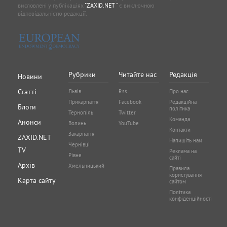
висловлені у публікаціях
"ZAXID.NET "
є виключною
відповідальністю редакції.
Рубрики
Читайте нас
Редакція
Новини
Статті
Львів
Rss
Про нас
Прикарпаття
Facebook
Редакційна
Блоги
політика
Тернопіль
Twitter
Команда
Анонси
Волинь
YouTube
Контакти
Закарпаття
ZAXID.NET
Напишіть нам
Чернівці
TV
Реклама на
Рівне
сайті
Архів
Хмельницький
Правила
користування
Карта сайту
сайтом
Політика
конфіденційності