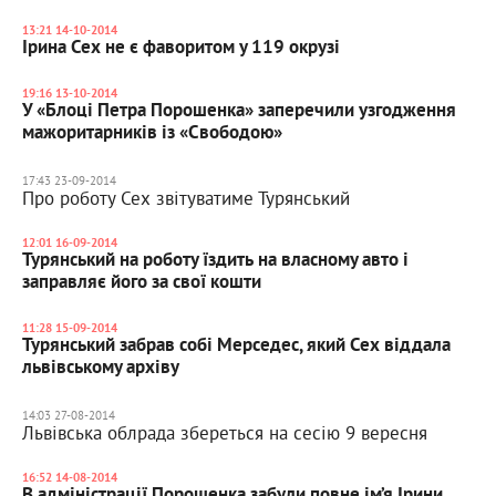
13:21 14-10-2014
Ірина Сех не є фаворитом у 119 окрузі
19:16 13-10-2014
У «Блоці Петра Порошенка» заперечили узгодження
мажоритарників із «Свободою»
17:43 23-09-2014
Про роботу Сех звітуватиме Турянський
12:01 16-09-2014
Турянський на роботу їздить на власному авто і
заправляє його за свої кошти
11:28 15-09-2014
Турянський забрав собі Мерседес, який Сех віддала
львівському архіву
14:03 27-08-2014
Львівська облрада збереться на сесію 9 вересня
16:52 14-08-2014
В адміністрації Порошенка забули повне ім’я Ірини