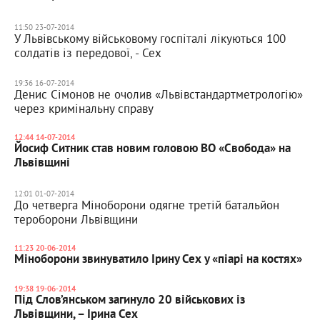
11:50 23-07-2014
У Львівському військовому госпіталі лікуються 100
солдатів із передової, - Сех
19:36 16-07-2014
Денис Сімонов не очолив «Львівстандартметрологію»
через кримінальну справу
12:44 14-07-2014
Йосиф Ситник став новим головою ВО «Свобода» на
Львівщині
12:01 01-07-2014
До четверга Міноборони одягне третій батальйон
тероборони Львівщини
11:23 20-06-2014
Міноборони звинуватило Ірину Сех у «піарі на костях»
19:38 19-06-2014
Під Слов’янськом загинуло 20 військових із
Львівщини, – Ірина Сех