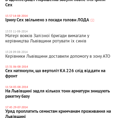
Сех
15:57 14-08-2014
Ірину Сех звільнено з посади голови ЛОДА
13:33 11-08-2014
Матері вояків Залізної бригади вимагали у
керівництва Львівщини ротувати їх синів
15:28 09-08-2014
Керівники Львівщини доставили допомогу в зону АТО
15:31 06-08-2014
Сех натякнули, що вертоліт КА 226 слід віддати на
фронт
11:54 05-08-2014
На Львівщині задля кількох тонн арматури знищують
ракетну базу
17:45 29-07-2014
Уряд проплатить семистам кримчанам проживання на
Львівщині