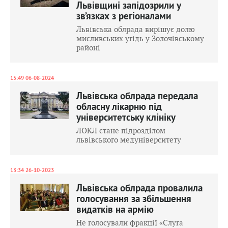
Львівщині запідозрили у
зв’язках з регіоналами
Львівська облрада вирішує долю
мисливських угідь у Золочівському
районі
15:49 06-08-2024
Львівська облрада передала
обласну лікарню під
університетську клініку
ЛОКЛ стане підрозділом
львівського медуніверситету
13:34 26-10-2023
Львівська облрада провалила
голосування за збільшення
видатків на армію
Не голосували фракції «Слуга