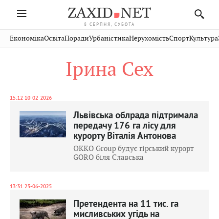
8 СЕРПНЯ, СУБОТА
Івано-
Публікації
Авто
Словко
Культура
Економіка
Освіта
Поради
Урбаністика
Нерухомість
Спорт
Культура
Стрий
Рівне
Франківськ
Світ
Економіка
Рецепти
Здоров'я
Дрогобич
Львів
Тернопіль
Ірина Сех
Кіно
Дім
Спорт
Краєзнавство
Хмельницький
Чернівці
Волинь
Фото
Освіта
Нерухомість
Домашні
Вінниця
Шептицький
Закарпаття
тварини
15:12 10-02-2026
Львівська облрада підтримала
передачу 176 га лісу для
курорту Віталія Антонова
OKKO Group будує гірський курорт
GORO біля Славська
13:31 23-06-2025
Претендента на 11 тис. га
мисливських угідь на