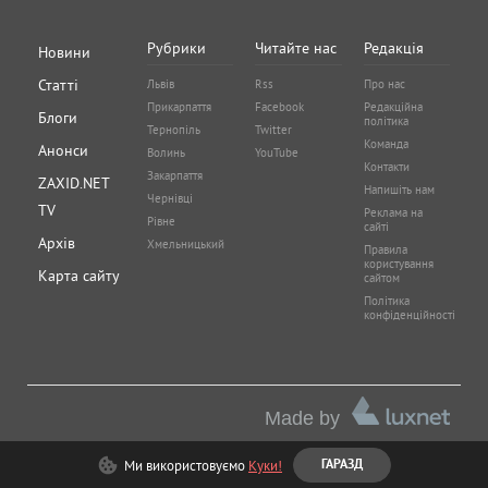
Рубрики
Читайте нас
Редакція
Новини
Статті
Львів
Rss
Про нас
Прикарпаття
Facebook
Редакційна
Блоги
політика
Тернопіль
Twitter
Команда
Анонси
Волинь
YouTube
Контакти
Закарпаття
ZAXID.NET
Напишіть нам
Чернівці
TV
Реклама на
Рівне
сайті
Архів
Хмельницький
Правила
користування
Карта сайту
сайтом
Політика
конфіденційності
Made by
Ми використовуємо
Куки!
ГАРАЗД