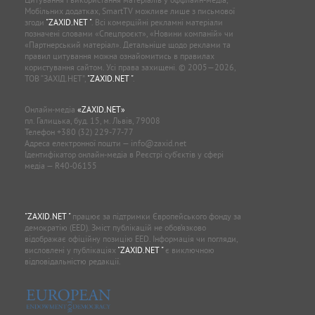
Мобільних додатках, SmartTV можливе лише з письмової
згоди
"ZAXID.NET "
. Всі комерційні рекламні матеріали
позначені словами «Спецпроєкт», «Новини компаній» чи
«Партнерський матеріал». Детальніше щодо реклами та
правил цитування можна ознайомитись в правилах
користування сайтом. Усі права захищені. © 2005—2026,
ТОВ “ЗАХІД.НЕТ”,
"ZAXID.NET "
.
Онлайн-медіа
«ZAXID.NET»
пл. Галицька, буд. 15, м. Львів, 79008
Телефон
+380 (32) 229-77-77
Адреса електронної пошти —
info@zaxid.net
Ідентифікатор онлайн-медіа в Реєстрі суб'єктів у сфері
медіа — R40-06155
"ZAXID.NET "
працює за підтримки Європейського фонду за
демократію (EED). Зміст публікацій не обов’язково
відображає офіційну позицію EED. Інформація чи погляди,
висловлені у публікаціях
"ZAXID.NET "
є виключною
відповідальністю редакції.