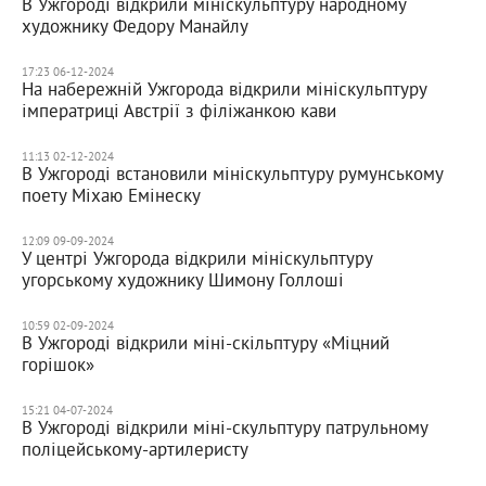
В Ужгороді відкрили мініскульптуру народному
художнику Федору Манайлу
17:23 06-12-2024
На набережній Ужгорода відкрили мініскульптуру
імператриці Австрії з філіжанкою кави
11:13 02-12-2024
В Ужгороді встановили мініскульптуру румунському
поету Міхаю Емінеску
12:09 09-09-2024
У центрі Ужгорода відкрили мініскульптуру
угорському художнику Шимону Голлоші
10:59 02-09-2024
В Ужгороді відкрили міні-скільптуру «Міцний
горішок»
15:21 04-07-2024
В Ужгороді відкрили міні-скульптуру патрульному
поліцейському-артилеристу