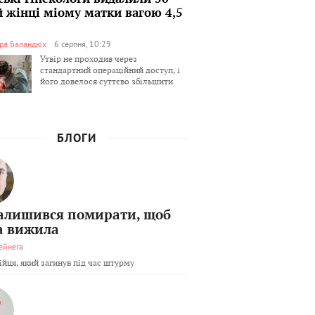
й жінці міому матки вагою 4,5
ра Баландюх
6 серпня, 10:29
Утвір не проходив через
стандартний операційний доступ, і
його довелося суттєво збільшити
БЛОГИ
залишився помирати, щоб
а вижила
ейнега
бійця, який загинув під час штурму