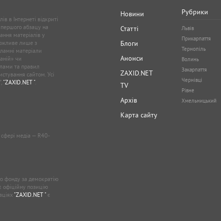
Рубрики
Новини
ів в Інтернеті відкриті
 першого абзацу на
Статті
Львів
ання матеріалів у
Прикарпаття
можливе лише з
Блоги
Тернопіль
кламні матеріали
Анонси
аній» чи
Волинь
лами та правил
Закарпаття
ZAXID.NET
стування сайтом. Усі
Чернівці
”,
"ZAXID.NET "
.
TV
Рівне
Архів
Хмельницький
Карта сайту
у сфері медіа — R40-
о фонду за демократію
ає офіційну позицію
каціях
"ZAXID.NET "
є