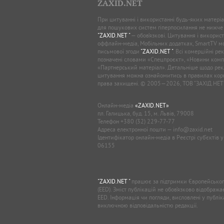
ZAXID.NET
При цитуванні і використанні будь-яких матеріал
для пошукових систем гіперпосилання не нижче
"ZAXID.NET "
— обов’язкові. Цитування і використ
оффлайн-медіа, Мобільних додатках, SmartTV 
письмової згоди
"ZAXID.NET "
. Всі комерційні ре
позначені словами «Спецпроєкт», «Новини комп
«Партнерський матеріал». Детальніше щодо рек
цитування можна ознайомитись в правилах кори
права захищені. © 2005—2026, ТОВ “ЗАХІД.НЕТ
Онлайн-медіа
«ZAXID.NET»
пл. Галицька, буд. 15, м. Львів, 79008
Телефон
+380 (32) 229-77-77
Адреса електронної пошти —
info@zaxid.net
Ідентифікатор онлайн-медіа в Реєстрі суб'єктів 
06155
"ZAXID.NET "
працює за підтримки Європейськог
(EED). Зміст публікацій не обов’язково відображ
EED. Інформація чи погляди, висловлені у публі
виключною відповідальністю редакції.