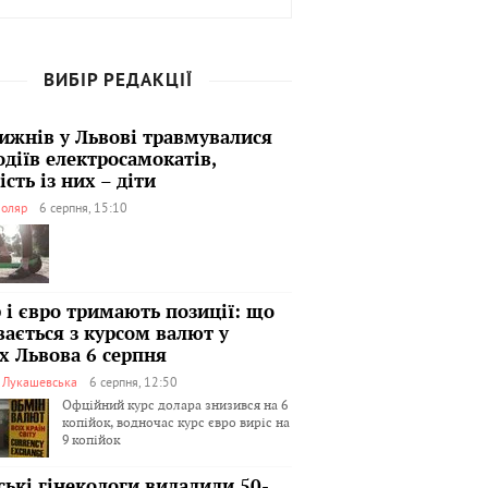
ВИБІР РЕДАКЦІЇ
тижнів у Львові травмувалися
одіїв електросамокатів,
сть із них – діти
оляр
6 серпня, 15:10
 і євро тримають позиції: що
вається з курсом валют у
х Львова 6 серпня
я Лукашевська
6 серпня, 12:50
Офційний курс долара знизився на 6
копійок, водночас курс євро виріс на
9 копійок
ські гінекологи видалили 50-