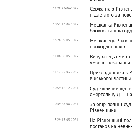
Сержанта з Рівнен
11:28 23-06-2025
підлеглого за пов
Мешканка Рівненщ
10:52 13-06-2025
блокпоста прикорд
Мешканець Рівненщ
13:28 09-05-2025
прикордонників
Винуватець смерте
11:08 08-05-2025
умовне покарання
Прикордонника з Рі
11:12 05-03-2025
військової частини
Суд звільнив від п
10:59 12-12-2024
смертельну ДТП н
За опір поліції су
10:39 28-08-2024
Рівненщини
На Рівненщині пол
13:29 13-05-2024
постанов на невин