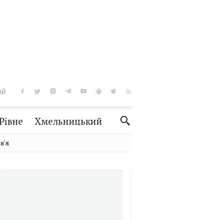
ІЙ
Рівне
Хмельницький
Словко
Культура
вʼя
Рецепти
Здоров'я
Спорт
Краєзнавство
Нерухомість
Домашні тварини