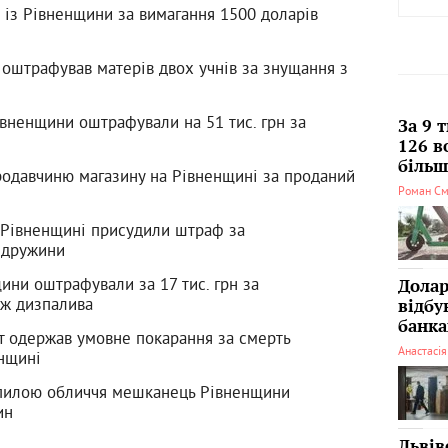
я із Рівненщини за вимагання 1500 доларів
 оштрафував матерів двох учнів за знущання з
івненщини оштрафували на 51 тис. грн за
За 9 
126 в
більші
одавчиню магазину на Рівненщині за проданий
Роман См
а Рівненщині присудили штраф за
 дружини
ни оштрафували за 17 тис. грн за
Долар
аж дизпалива
відбу
банка
т одержав умовне покарання за смерть
Анастасі
нщині
опилою обличчя мешканець Рівненщини
ин
Львів