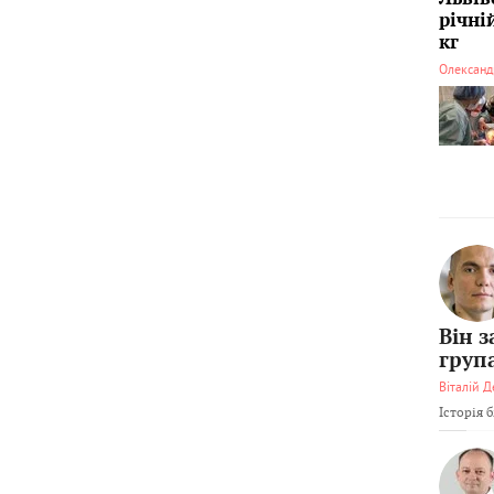
річні
кг
Олександ
Він 
груп
Віталій Д
Історія 