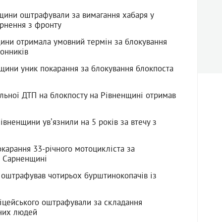
щини оштрафували за вимагання хабаря у
ернення з фронту
ини отримала умовний термін за блокування
онників
ини уник покарання за блокування блокпоста
льної ДТП на блокпосту на Рівненщині отримав
вненщини увʼязнили на 5 років за втечу з
окарання 33-річного мотоцикліста за
а Сарненщині
д оштрафував чотирьох бурштинокопачів із
іцейського оштрафували за складання
них людей