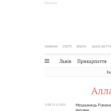
НОВИНИ
СТАТТІ
БЛОГИ
ZAXID.NET TV
Львів
Прикарпаття
Івано-Франківськ
Рівне
Ек
Тернопіль
Львів
Алл
Волинь
Чернівці
Закарпаття
Шептицький
Мешканець Рівненщ
13:08 22-12-2025
вилами