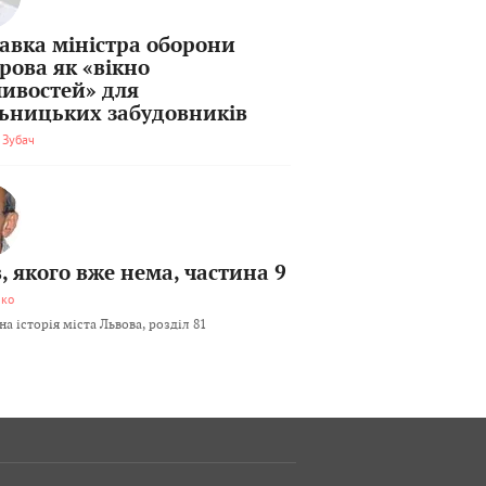
тавка міністра оборони
рова як «вікно
ивостей» для
льницьких забудовників
 Зубач
, якого вже нема, частина 9
мко
а історія міста Львова, розділ 81