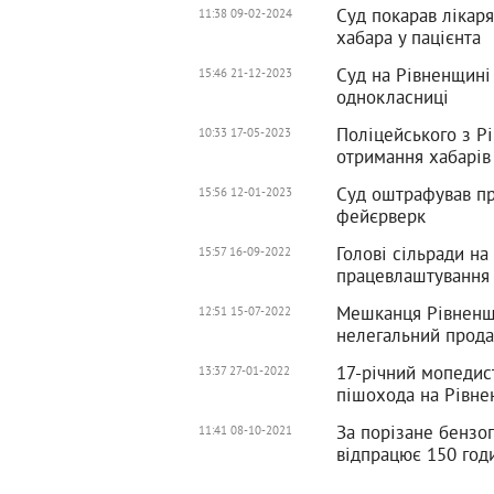
Суд покарав лікар
11:38 09-02-2024
хабара у пацієнта
Суд на Рівненщині
15:46 21-12-2023
однокласниці
Поліцейського з Р
10:33 17-05-2023
отримання хабарів
Суд оштрафував пр
15:56 12-01-2023
фейєрверк
Голові сільради н
15:57 16-09-2022
працевлаштування
Мешканця Рівненщи
12:51 15-07-2022
нелегальний прод
17-річний мопедис
13:37 27-01-2022
пішохода на Рівне
За порізане бенз
11:41 08-10-2021
відпрацює 150 год