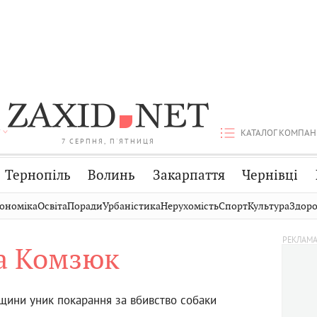
КАТАЛОГ КОМПАН
7 СЕРПНЯ, П'ЯТНИЦЯ
Тернопіль
Волинь
Закарпаття
Чернівці
Стрий
Публікації
Авто
ономіка
Освіта
Поради
Урбаністика
Нерухомість
Спорт
Культура
Здоро
Дрогобич
Світ
Економіка
а Комзюк
Хмельницький
Кіно
Дім
Вінниця
Фото
Освіта
ини уник покарання за вбивство собаки