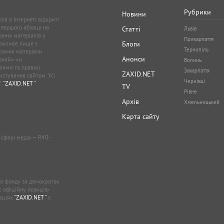
Рубрики
Новини
ів в Інтернеті відкриті
 першого абзацу на
Статті
Львів
ання матеріалів у
Прикарпаття
можливе лише з
Блоги
Тернопіль
кламні матеріали
Анонси
аній» чи
Волинь
лами та правил
Закарпаття
ZAXID.NET
стування сайтом. Усі
Чернівці
”,
"ZAXID.NET "
.
TV
Рівне
Архів
Хмельницький
Карта сайту
у сфері медіа — R40-
о фонду за демократію
ає офіційну позицію
каціях
"ZAXID.NET "
є