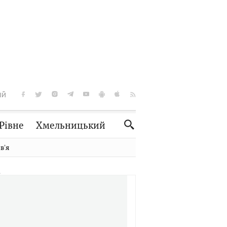
ІЙ
Рівне
Хмельницький
Словко
Культура
вʼя
Рецепти
Здоров'я
Спорт
Краєзнавство
Нерухомість
Домашні тварини