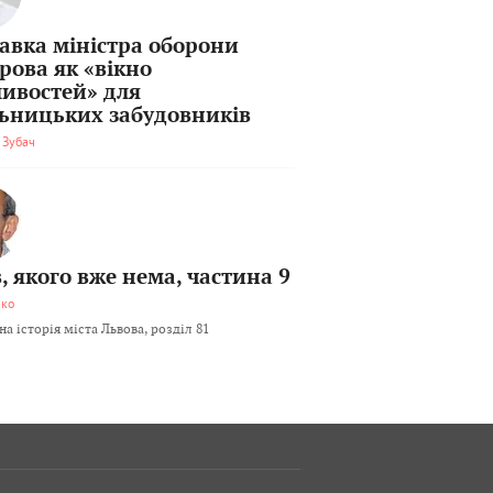
тавка міністра оборони
рова як «вікно
ивостей» для
льницьких забудовників
 Зубач
, якого вже нема, частина 9
мко
а історія міста Львова, розділ 81