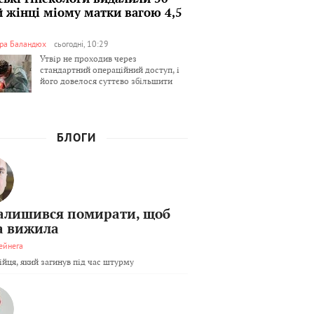
й жінці міому матки вагою 4,5
ра Баландюх
сьогодні, 10:29
Утвір не проходив через
стандартний операційний доступ, і
його довелося суттєво збільшити
БЛОГИ
залишився помирати, щоб
а вижила
ейнега
бійця, який загинув під час штурму