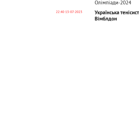
Олімпіади-2024
Українська тенісис
22:40 13-07-2023
Вімблдон