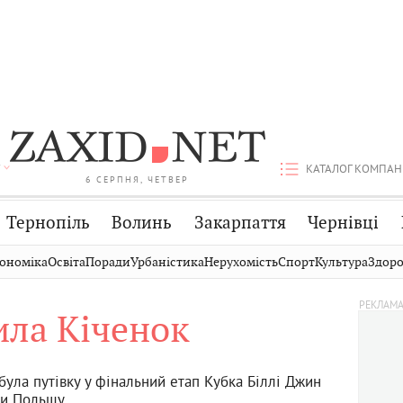
КАТАЛОГ КОМПАН
6 СЕРПНЯ, ЧЕТВЕР
Тернопіль
Волинь
Закарпаття
Чернівці
Стрий
Публікації
Авто
ономіка
Освіта
Поради
Урбаністика
Нерухомість
Спорт
Культура
Здоро
Дрогобич
Світ
Економіка
ла Кіченок
Хмельницький
Кіно
Дім
Вінниця
Фото
Освіта
була путівку у фінальний етап Кубка Біллі Джин
ши Польщу