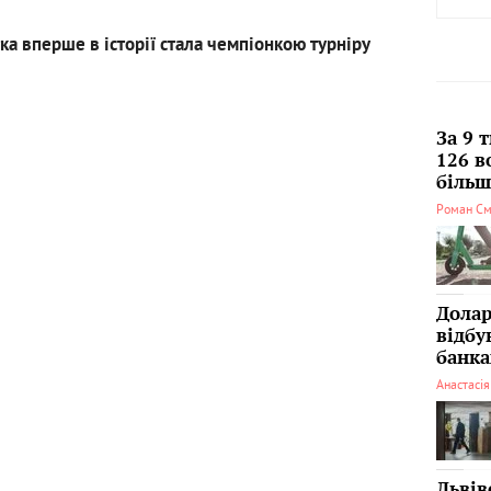
тка вперше в історії стала чемпіонкою турніру
За 9 
126 в
більші
Роман См
Долар
відбу
банка
Анастасі
Львів