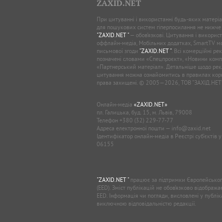
ZAXID.NET
При цитуванні і використанні будь-яких матеріал
для пошукових систем гіперпосилання не нижче
"ZAXID.NET "
— обов’язкові. Цитування і використ
оффлайн-медіа, Мобільних додатках, SmartTV 
письмової згоди
"ZAXID.NET "
. Всі комерційні ре
позначені словами «Спецпроєкт», «Новини комп
«Партнерський матеріал». Детальніше щодо рек
цитування можна ознайомитись в правилах кори
права захищені. © 2005—2026, ТОВ “ЗАХІД.НЕТ
Онлайн-медіа
«ZAXID.NET»
пл. Галицька, буд. 15, м. Львів, 79008
Телефон
+380 (32) 229-77-77
Адреса електронної пошти —
info@zaxid.net
Ідентифікатор онлайн-медіа в Реєстрі суб'єктів 
06155
"ZAXID.NET "
працює за підтримки Європейськог
(EED). Зміст публікацій не обов’язково відображ
EED. Інформація чи погляди, висловлені у публі
виключною відповідальністю редакції.