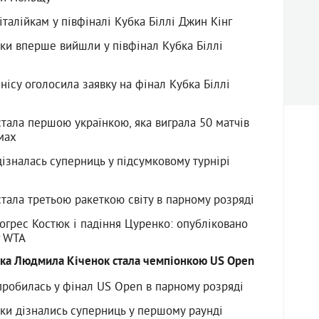
італійкам у півфіналі Кубка Біллі Джин Кінг
тки вперше вийшли у півфінал Кубка Біллі
енісу оголосила заявку на фінал Кубка Біллі
тала першою українкою, яка виграла 50 матчів
мах
ізналась суперниць у підсумковому турнірі
тала третьою ракеткою світу в парному розряді
огрес Костюк і падіння Цуренко: опубліковано
г WTA
стка Людмила Кіченок стала чемпіонкою US Open
робилась у фінал US Open в парному розряді
тки дізнались суперниць у першому раунді