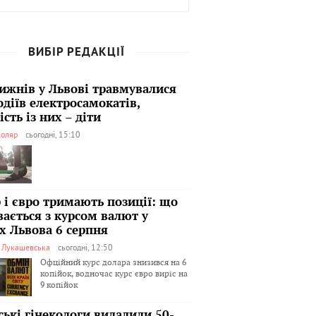
ВИБІР РЕДАКЦІЇ
тижнів у Львові травмувалися
одіїв електросамокатів,
сть із них – діти
оляр
сьогодні, 15:10
 і євро тримають позиції: що
вається з курсом валют у
х Львова 6 серпня
я Лукашевська
сьогодні, 12:50
Офційний курс долара знизився на 6
копійок, водночас курс євро виріс на
9 копійок
ські гінекологи видалили 50-