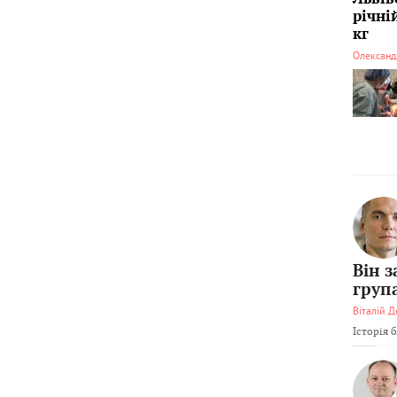
річні
кг
Олександ
Він 
груп
Віталій Д
Історія 