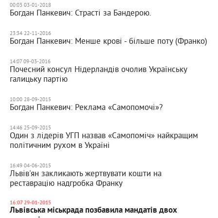
00:03 03-01-2018
Богдан Панкевич: Страсті за Бандерою.
23:34 22-11-2016
Богдан Панкевич: Менше крові - більше поту (Франко)
14:07 09-03-2016
Почесний консул Нідерландів очолив Українську
галицьку партію
10:00 28-09-2015
Богдан Панкевич: Реклама «Самопомочі»?
14:46 25-09-2015
Один з лідерів УГП назвав «Самопоміч» найкращим
політичним рухом в Україні
16:49 04-06-2015
Львів'ян закликають жертвувати кошти на
реставрацію надгробка Франку
16:07 29-01-2015
Львівська міськрада позбавила мандатів двох