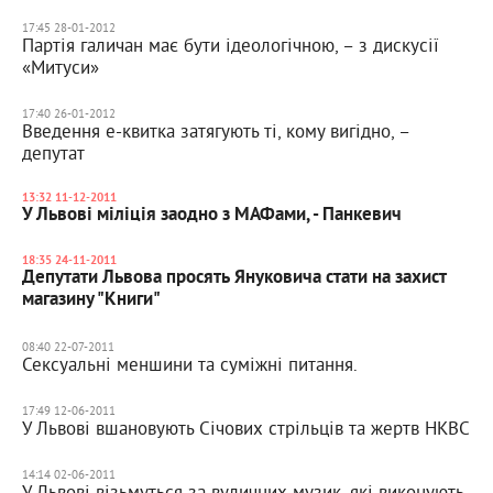
17:45 28-01-2012
Партія галичан має бути ідеологічною, – з дискусії
«Митуси»
17:40 26-01-2012
Введення е-квитка затягують ті, кому вигідно, –
депутат
13:32 11-12-2011
У Львові міліція заодно з МАФами, - Панкевич
18:35 24-11-2011
Депутати Львова просять Януковича стати на захист
магазину "Книги"
08:40 22-07-2011
Сексуальні меншини та суміжні питання.
17:49 12-06-2011
У Львові вшановують Січових стрільців та жертв НКВС
14:14 02-06-2011
У Львові візьмуться за вуличних музик, які виконують