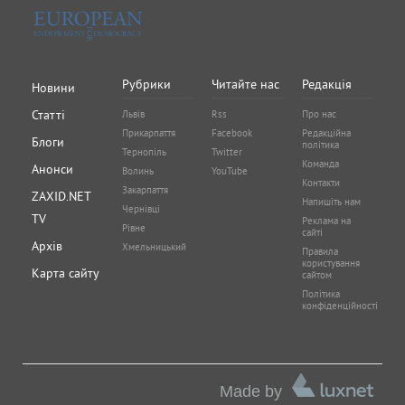
Рубрики
Читайте нас
Редакція
Новини
Статті
Львів
Rss
Про нас
Прикарпаття
Facebook
Редакційна
Блоги
політика
Тернопіль
Twitter
Команда
Анонси
Волинь
YouTube
Контакти
Закарпаття
ZAXID.NET
Напишіть нам
Чернівці
TV
Реклама на
Рівне
сайті
Архів
Хмельницький
Правила
користування
Карта сайту
сайтом
Політика
конфіденційності
Made by