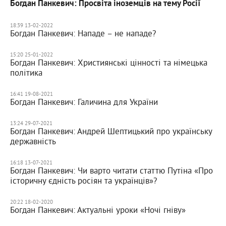
Богдан Панкевич: Просвіта іноземців на тему Росії
18:39 13-02-2022
Богдан Панкевич: Нападе – не нападе?
15:20 25-01-2022
Богдан Панкевич: Християнські цінності та німецька
політика
16:41 19-08-2021
Богдан Панкевич: Галичина для України
13:24 29-07-2021
Богдан Панкевич: Андрей Шептицький про українську
державність
16:18 13-07-2021
Богдан Панкевич: Чи варто читати статтю Путіна «Про
історичну єдність росіян та українців»?
20:22 18-02-2020
Богдан Панкевич: Актуальні уроки «Ночі гніву»