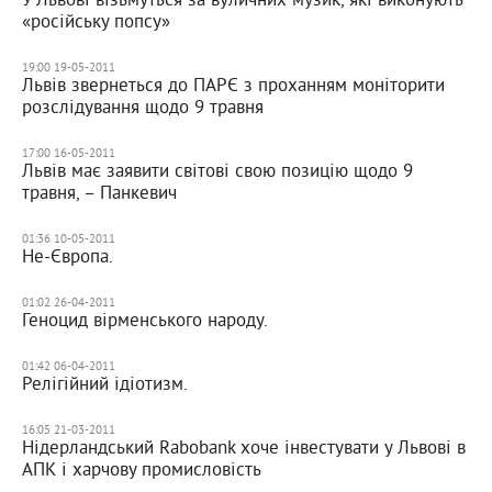
«російську попсу»
19:00 19-05-2011
Львів звернеться до ПАРЄ з проханням моніторити
розслідування щодо 9 травня
17:00 16-05-2011
Львів має заявити світові свою позицію щодо 9
травня, – Панкевич
01:36 10-05-2011
Не-Європа.
01:02 26-04-2011
Геноцид вірменського народу.
01:42 06-04-2011
Релігійний ідіотизм.
16:05 21-03-2011
Нідерландський Rabobank хоче інвестувати у Львові в
АПК і харчову промисловість