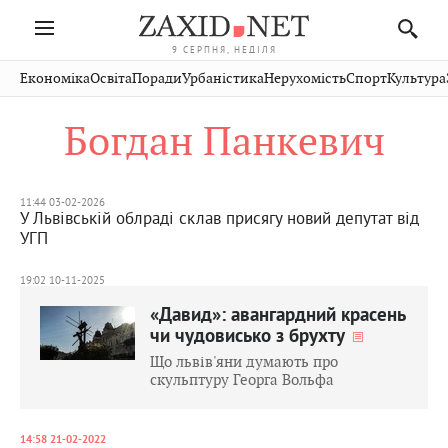
9 СЕРПНЯ, НЕДІЛЯ
Івано-
Публікації
Авто
Словко
Культура
Економіка
Освіта
Поради
Урбаністика
Нерухомість
Спорт
Культура
Стрий
Рівне
Франківськ
Світ
Економіка
Рецепти
Здоров'я
Дрогобич
Львів
Тернопіль
Богдан Панкевич
Кіно
Дім
Спорт
Краєзнавство
Хмельницький
Чернівці
Волинь
Фото
Освіта
Нерухомість
Домашні
Вінниця
Шептицький
Закарпаття
тварини
11:44 03-02-2026
У Львівській облраді склав присягу новий депутат від
УГП
19:02 10-11-2025
«Давид»: авангардний красень
чи чудовисько з брухту
Що львів'яни думають про
скульптуру Георга Вольфа
14:58 21-02-2022