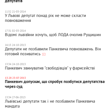
депутатів
11:52 21-03-2014
У Львові депутат понад рік не може скласти
повноваження
17:31 02-03-2014
Відомі львів’яни хочуть, щоб ЛОДА очолив Рущишин
16:15 24-10-2013
Депутати не позбавили Панкевича повноважень. Він
готовий позиватись
13:34 24-10-2013
Панкевич звинуватив "свободівців" у фарисействі
13:28 23-07-2013
Панкевич допускає, що спробує позбутися депутатства
через суд
13:34 27-06-2013
Львівські депутати так і не позбавили Панкевича
мандата