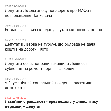
17:47 23-04-2013
Депутати Львова знову поговорять про МАФи і
повноваження Панкевича
09:25 31-01-2013
Богдан Панкевич складає депутатські повноваження
16:55 15-10-2012
Депутатів Львова не турбує, що облрада не дала
коштів на дороги. Фото
11:27 11-10-2012
Депутати обласної ради залишили Львів без
субвенції на ремонт доріг, - Панкевич
18:35 24-09-2012
V Екуменічний соціальний тиждень присвятили
демократії
13:05 10-08-2012
Львів’яни страждають через недолугу фінполітику
держави, – депутат