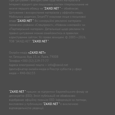
При цитуванні і використанні будь-яких матеріалів в
Інтернеті відкриті для пошукових систем гіперпосилання не
нижче першого абзацу на
"ZAXID.NET "
— обов’язкові.
Цитування і використання матеріалів у оффлайн-медіа,
Мобільних додатках, SmartTV можливе лише з письмової
згоди
"ZAXID.NET "
. Всі комерційні рекламні матеріали
позначені словами «Спецпроєкт», «Новини компаній» чи
«Партнерський матеріал». Детальніше щодо реклами та
правил цитування можна ознайомитись в правилах
користування сайтом. Усі права захищені. © 2005—2026,
ТОВ “ЗАХІД.НЕТ”,
"ZAXID.NET "
.
Онлайн-медіа
«ZAXID.NET»
пл. Галицька, буд. 15, м. Львів, 79008
Телефон
+380 (32) 229-77-77
Адреса електронної пошти —
info@zaxid.net
Ідентифікатор онлайн-медіа в Реєстрі суб'єктів у сфері
медіа — R40-06155
"ZAXID.NET "
працює за підтримки Європейського фонду за
демократію (EED). Зміст публікацій не обов’язково
відображає офіційну позицію EED. Інформація чи погляди,
висловлені у публікаціях
"ZAXID.NET "
є виключною
відповідальністю редакції.