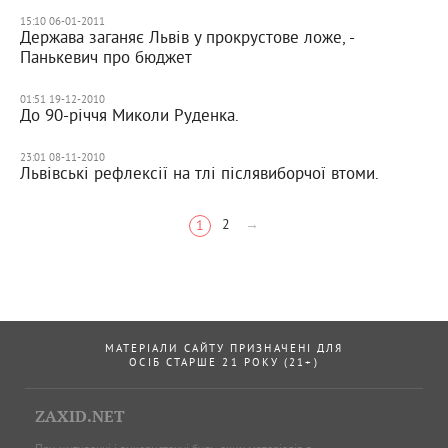
15:10 06-01-2011
Держава заганяє Львів у прокрустове ложе, -
Панькевич про бюджет
01:51 19-12-2010
До 90-річчя Миколи Руденка.
23:01 08-11-2010
Львівські рефлексії на тлі післявиборчої втоми.
2
→
1
МАТЕРІАЛИ САЙТУ ПРИЗНАЧЕНІ ДЛЯ
ОСІБ СТАРШЕ 21 РОКУ (21+)
ZAXID.NET