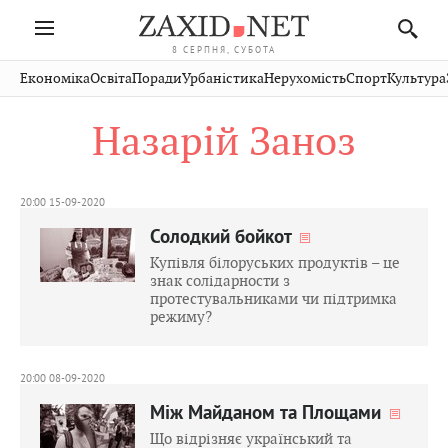
8 СЕРПНЯ, СУБОТА
Івано-
Публікації
Авто
Словко
Культура
Економіка
Освіта
Поради
Урбаністика
Нерухомість
Спорт
Культура
Стрий
Рівне
Франківськ
Світ
Економіка
Рецепти
Здоров'я
Дрогобич
Львів
Тернопіль
Назарій Заноз
Кіно
Дім
Спорт
Краєзнавство
Хмельницький
Чернівці
Волинь
Фото
Освіта
Нерухомість
Домашні
Вінниця
Шептицький
Закарпаття
тварини
20:00 15-09-2020
Солодкий бойкот
Купівля білоруських продуктів – це
знак солідарности з
протестувальниками чи підтримка
режиму?
20:00 08-09-2020
Між Майданом та Площами
Що відрізняє український та