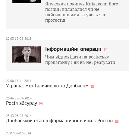
Янукович покинув Київ, коли його
позиції видавалися чи не
найсильнішими за увесь час
протестів
22:03 19-02-2015
Інформаційні операції
Чим відповідати на російську
пропаганду і як на неї реагувати
22:00 17-11-2014
Україна: між Галичиною та Донбасом
20:46 28-09-2014
Росія абсурду
23:43 03-08-2014
Донбаський етап інформаційної війни з Росією
23:07 06-07-2014