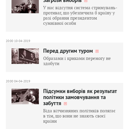
Загрози виборів
У нас відсутня система стримувань-
противаг, що убезпечила б країну у
разі обрання президентом
сумнівної особи
20:00 10-04-2019
Перед другим туром
Образами і криками перемогу не
здобути
20:00 04-04-2019
Підсумки виборів як результат
політики замовчування та
забуття
Біда вітчизняних політиків полягає
в тім, що вони не знають своєї
країни