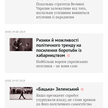
Подальша стратегія Великої
України залежатиме від того,
наскільки успішним виявиться
втілення її парадигми
20:00 29-08-2019
Ризики й можливості
політичного тренду на
посилення боротьби із
хабарництвом
Найбільші вороги українських
політиків – це вони самі
20:00 29-07-2019
«Бацька» Зеленський
Якщо президент спробує
узурпувати владу, це стане кроком
до його політичного самогубства