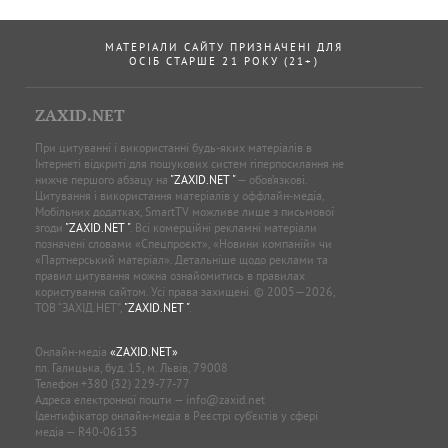
МАТЕРІАЛИ САЙТУ ПРИЗНАЧЕНІ ДЛЯ
ОСІБ СТАРШЕ 21 РОКУ (21+)
ZAXID.NET
При цитуванні і використанні будь-яких матеріалів в
Інтернеті відкриті для пошукових систем гіперпосилання не
нижче першого абзацу на
"ZAXID.NET "
— обов’язкові.
Цитування і використання матеріалів у оффлайн-медіа,
Мобільних додатках, SmartTV можливе лише з письмової
згоди
"ZAXID.NET "
. Всі комерційні рекламні матеріали
позначені словами «Спецпроєкт», «Новини компаній» чи
«Партнерський матеріал». Детальніше щодо реклами та
правил цитування можна ознайомитись в правилах
користування сайтом. Усі права захищені. © 2005—2026,
ТОВ “ЗАХІД.НЕТ”,
"ZAXID.NET "
.
Онлайн-медіа
«ZAXID.NET»
пл. Галицька, буд. 15, м. Львів, 79008
Телефон
+380 (32) 229-77-77
Адреса електронної пошти —
info@zaxid.net
Ідентифікатор онлайн-медіа в Реєстрі суб'єктів у сфері
медіа — R40-06155