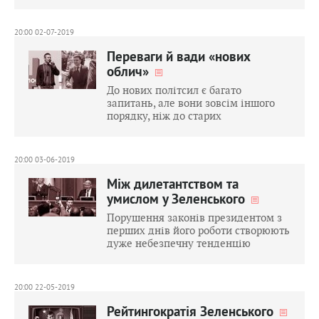
20:00 02-07-2019
Переваги й вади «нових
облич»
До нових політсил є багато
запитань, але вони зовсім іншого
порядку, ніж до старих
20:00 03-06-2019
Між дилетантством та
умислом у Зеленського
Порушення законів президентом з
перших днів його роботи створюють
дуже небезпечну тенденцію
20:00 22-05-2019
Рейтингократія Зеленського