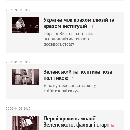
20:00 26-03-2019
Україна між крахом ілюзій та
крахом інституцій
Обрати Зеленського, аби
псевдополітик очолив
псевдосистему
20:00 05-03-2019
Зеленський та політика поза
політикою
У чому небезпека забав у
«нібитополітику»
20:00 04-02-2019
Перші кроки кампанії
Зеленського: фальш і старт