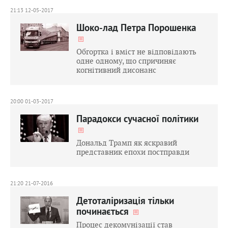
21:13 12-05-2017
Шоко-лад Петра Порошенка
Обгортка і вміст не відповідають
одне одному, що спричиняє
когнітивний дисонанс
20:00 01-03-2017
Парадокси сучасної політики
Дональд Трамп як яскравий
представник епохи постправди
21:20 21-07-2016
Детоталіризація тільки
починається
Процес декомунізації став