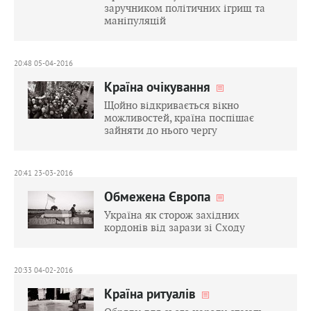
заручником політичних ігрищ та
маніпуляцій
20:48 05-04-2016
Країна очікування
Щойно відкривається вікно
можливостей, країна поспішає
зайняти до нього чергу
20:41 23-03-2016
Обмежена Європа
Україна як сторож західних
кордонів від зарази зі Сходу
20:33 04-02-2016
Країна ритуалів