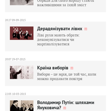
Обряди для сього народу стають
важливішими за їхній зміст
20:27 09-09-2015
Дерадянізувати лівих
Ліві рухи мають обрати:
декомунізуватися чи
маргіналізуватися
20:07 29-07-2015
Країна виборів
Вибори – це мрія, це той час, коли
можна продавати повітря
22:05 10-03-2015
Володимир Путін: шляхами
Януковича?