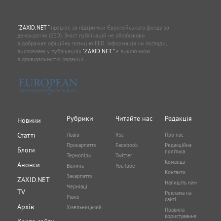
"ZAXID.NET "
працює за підтримки Європейського фонду за
демократію (EED). Зміст публікацій не обов’язково
відображає офіційну позицію EED. Інформація чи погляди,
висловлені у публікаціях
"ZAXID.NET "
є виключною
відповідальністю редакції.
Рубрики
Читайте нас
Редакція
Новини
Статті
Львів
Rss
Про нас
Прикарпаття
Facebook
Редакційна
Блоги
політика
Тернопіль
Twitter
Команда
Анонси
Волинь
YouTube
Контакти
Закарпаття
ZAXID.NET
Напишіть нам
Чернівці
TV
Реклама на
Рівне
сайті
Архів
Хмельницький
Правила
користування