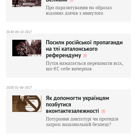
Великий
Про паразитування на образах
відомих діячів з минулого
20:40 06-10-2017
Посили російської пропаганди
на тлі каталонського
референдуму
Путін намагається переконати всіх,
що ЄС себе вичерпав
20:00 01-06-2017
Як допомогти українцям
позбутися
вконтактезалежності
Потурання диктатурі чи протидія
загрозі національній безпеці?