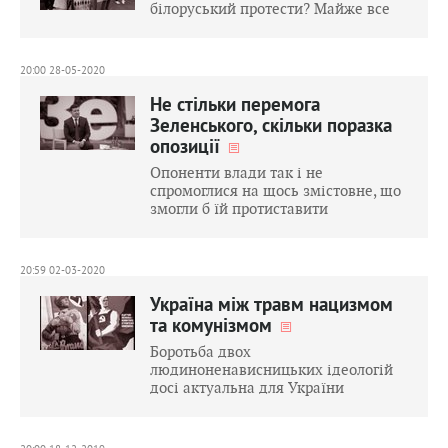
білоруський протести? Майже все
20:00 28-05-2020
Не стільки перемога
Зеленського, скільки поразка
опозиції
Опоненти влади так і не
спромоглися на щось змістовне, що
змогли б їй протиставити
20:59 02-03-2020
Україна між травм нацизмом
та комунізмом
Боротьба двох
людиноненависницьких ідеологій
досі актуальна для України