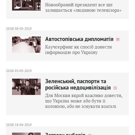
Новообраний президент все ще
залишається «людиною телевізора»
20:00 08-05-2019
Автостопівська дипломатія
Каучсерфинґ як спосіб донести
інформацію про Україну
20:00 03-05-2019
Зеленський, паспорти та
російська недоцивілізація
Для Москви вкрай важливо довести,
що Україна може або бути її
колонією, або не існувати взагалі
20:00 18-04-2019