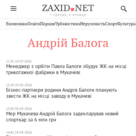
7 СЕРПНЯ, П'ЯТНИЦЯ
Івано-
Публікації
Авто
Словко
Культура
Економіка
Освіта
Поради
Урбаністика
Нерухомість
Спорт
Культура
Стрий
Рівне
Франківськ
Світ
Економіка
Рецепти
Здоров'я
Дрогобич
Львів
Тернопіль
Андрій Балога
Кіно
Дім
Спорт
Краєзнавство
Хмельницький
Чернівці
Волинь
Фото
Освіта
Нерухомість
Домашні
Вінниця
Шептицький
Закарпаття
тварини
11:35 10-07-2026
Менеджер з орбіти Павла Балоги збудує ЖК на місці
трикотажної фабрики в Мукачеві
13:28 29-05-2026
Бізнес-партнери родини Андрія Балоги планують
звести ЖК на місці заводу в Мукачеві
15:50 30-03-2026
Мер Мукачева Андрій Балога задекларував новий
спорткар за 6 млн грн
14:42 18-03-2026