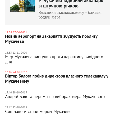
У Мукачеві відкрили аквапарк
зі штучною річкою
Власники аквакомплексу – близькі
родичі мера
12:38 27-04-2021
Новий аеропорт на Закарпатті збудують поблизу
Мукачева
15:33 12-11-2020
Мер Мукачева виступив проти карантину вихідного
дня
13:05 24-06-2016
Віктор Балога побив директора власного телеканалу у
Мукачевому
19:46 29-10-2015
Андрій Балога переміг на виборах мера Мукачевого
22:42 25-10-2015
Син Балоги стане мером Мукачеве