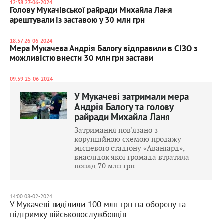
12:38 27-06-2024
Голову Мукачівської райради Михайла Ланя
арештували із заставою у 30 млн грн
18:57 26-06-2024
Мера Мукачева Андрія Балогу відправили в СІЗО з
можливістю внести 30 млн грн застави
09:59 25-06-2024
У Мукачеві затримали мера
Андрія Балогу та голову
райради Михайла Ланя
Затримання пов'язано з
корупційною схемою продажу
місцевого стадіону «Авангард»,
внаслідок якої громада втратила
понад 70 млн грн
14:00 08-02-2024
У Мукачеві виділили 100 млн грн на оборону та
підтримку військовослужбовців