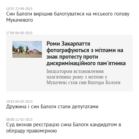
18:35 22-09-2015
Син Балоги вирішив балотуватися на міського голову
Мукачевого
17:09 04-09-2015
Роми Закарпаття
фотографуються з мітлами на
знак протесту проти
дискримінаційного пам'ятника
Ініціатором встановлення
пам'ятника рому з мітлою у
Мукачеві став син Віктора Балоги
10:55 04-03-2013
Дружина і син Балоги стали депутатами
08:00 11-02-2013
Суд визнав реєстрацію сина Балоги кандидатом в
облраду правомірною