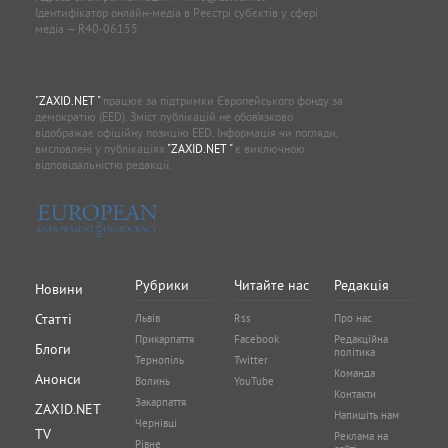
Ідентифікатор онлайн-медіа в Реєстрі суб'єктів у сфері
медіа — R40-06155
"ZAXID.NET "
працює за підтримки Європейського фонду за
демократію (EED). Зміст публікацій не обов’язково
відображає офіційну позицію EED. Інформація чи погляди,
висловлені у публікаціях
"ZAXID.NET "
є виключною
відповідальністю редакції.
Рубрики
Читайте нас
Редакція
Новини
Статті
Львів
Rss
Про нас
Прикарпаття
Facebook
Редакційна
Блоги
політика
Тернопіль
Twitter
Команда
Анонси
Волинь
YouTube
Контакти
Закарпаття
ZAXID.NET
Напишіть нам
Чернівці
TV
Реклама на
Рівне