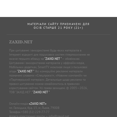
МАТЕРІАЛИ САЙТУ ПРИЗНАЧЕНІ ДЛЯ
ОСІБ СТАРШЕ 21 РОКУ (21+)
ZAXID.NET
При цитуванні і використанні будь-яких матеріалів в
Інтернеті відкриті для пошукових систем гіперпосилання не
нижче першого абзацу на
"ZAXID.NET "
— обов’язкові.
Цитування і використання матеріалів у оффлайн-медіа,
Мобільних додатках, SmartTV можливе лише з письмової
згоди
"ZAXID.NET "
. Всі комерційні рекламні матеріали
позначені словами «Спецпроєкт», «Новини компаній» чи
«Партнерський матеріал». Детальніше щодо реклами та
правил цитування можна ознайомитись в правилах
користування сайтом. Усі права захищені. © 2005—2026,
ТОВ “ЗАХІД.НЕТ”,
"ZAXID.NET "
.
Онлайн-медіа
«ZAXID.NET»
пл. Галицька, буд. 15, м. Львів, 79008
Телефон
+380 (32) 229-77-77
Адреса електронної пошти —
info@zaxid.net