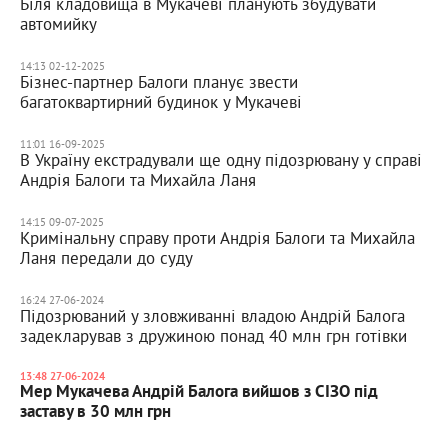
Біля кладовища в Мукачеві планують збудувати
автомийку
14:13 02-12-2025
Бізнес-партнер Балоги планує звести
багатоквартирний будинок у Мукачеві
11:01 16-09-2025
В Україну екстрадували ще одну підозрювану у справі
Андрія Балоги та Михайла Ланя
14:15 09-07-2025
Кримінальну справу проти Андрія Балоги та Михайла
Ланя передали до суду
16:24 27-06-2024
Підозрюваний у зловживанні владою Андрій Балога
задекларував з дружиною понад 40 млн грн готівки
13:48 27-06-2024
Мер Мукачева Андрій Балога вийшов з СІЗО під
заставу в 30 млн грн