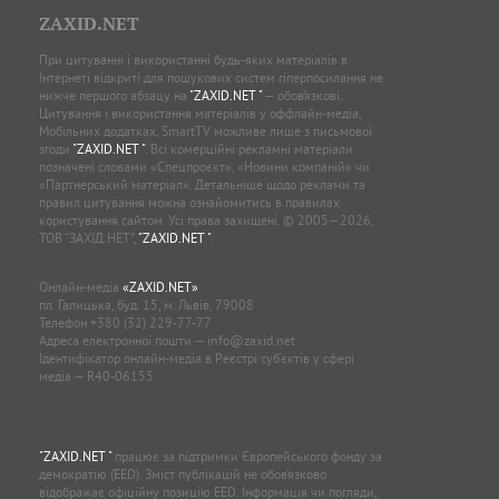
ZAXID.NET
При цитуванні і використанні будь-яких матеріалів в
Інтернеті відкриті для пошукових систем гіперпосилання не
нижче першого абзацу на
"ZAXID.NET "
— обов’язкові.
Цитування і використання матеріалів у оффлайн-медіа,
Мобільних додатках, SmartTV можливе лише з письмової
згоди
"ZAXID.NET "
. Всі комерційні рекламні матеріали
позначені словами «Спецпроєкт», «Новини компаній» чи
«Партнерський матеріал». Детальніше щодо реклами та
правил цитування можна ознайомитись в правилах
користування сайтом. Усі права захищені. © 2005—2026,
ТОВ “ЗАХІД.НЕТ”,
"ZAXID.NET "
.
Онлайн-медіа
«ZAXID.NET»
пл. Галицька, буд. 15, м. Львів, 79008
Телефон
+380 (32) 229-77-77
Адреса електронної пошти —
info@zaxid.net
Ідентифікатор онлайн-медіа в Реєстрі суб'єктів у сфері
медіа — R40-06155
"ZAXID.NET "
працює за підтримки Європейського фонду за
демократію (EED). Зміст публікацій не обов’язково
відображає офіційну позицію EED. Інформація чи погляди,