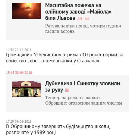
Масштабна пожежа на
олійному заводі «Майола»
біля Львова
Рятувальники понад чотири години
гасили вогонь
11:52 22-12-2018
Громадянин Узбекистану отримав 10 років тюрми за
вбивство своєї співмешканки у Ставчанах
15:43 22-09-2018
Дубневича і Синютку зловили
за руку
Тендер на ремонт школи в
Оброшине оголосили заднім числом
17:29 09-08-2018
В Оброшиному завершать будівництво школи,
розпочате у 1989 році