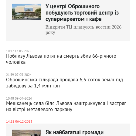
У центрі Оброшиного
побудують торговий центр із
супермаркетом і кафе
Відкрити ТЦ планують восени 2026
року
10:17 17-03-2025
Поблизу Львова потяг на смерть збив 66-річного
чоловіка
21:59 07-05-2024
Оброшинська сільрада продала 6,5 соток землі під
забудову за 1,4 млн грн
10:48 09-04-2024
Мешканець села біля Львова наштрикнувся і застряг
на вістрі металевого паркану
14:32 06-12-2023
Як найбагатші громади