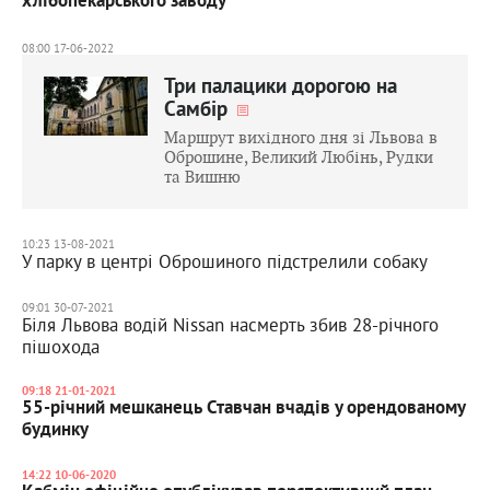
хлібопекарського заводу
08:00 17-06-2022
Три палацики дорогою на
Самбір
Маршрут вихідного дня зі Львова в
Оброшине, Великий Любінь, Рудки
та Вишню
10:23 13-08-2021
У парку в центрі Оброшиного підстрелили собаку
09:01 30-07-2021
Біля Львова водій Nissan насмерть збив 28-річного
пішохода
09:18 21-01-2021
55-річний мешканець Ставчан вчадів у орендованому
будинку
14:22 10-06-2020