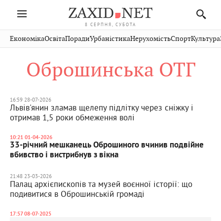
8 СЕРПНЯ, СУБОТА
Івано-
Публікації
Авто
Словко
Культура
Економіка
Освіта
Поради
Урбаністика
Нерухомість
Спорт
Культура
Стрий
Рівне
Франківськ
Світ
Економіка
Рецепти
Здоров'я
Дрогобич
Львів
Тернопіль
Оброшинська ОТГ
Кіно
Дім
Спорт
Краєзнавство
Хмельницький
Чернівці
Волинь
Фото
Освіта
Нерухомість
Домашні
Вінниця
Шептицький
Закарпаття
тварини
16:59 28-07-2026
Львів'янин зламав щелепу підлітку через сніжку і
отримав 1,5 роки обмеження волі
10:21 01-04-2026
33-річний мешканець Оброшиного вчинив подвійне
вбивство і вистрибнув з вікна
21:48 23-03-2026
Палац архієпископів та музей воєнної історії: що
подивитися в Оброшинській громаді
17:57 08-07-2025