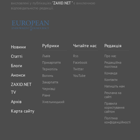
висловлені у публікаціях
"ZAXID.NET "
є виключною
відповідальністю редакції.
Рубрики
Читайте нас
Редакція
Новини
Статті
Львів
Rss
Про нас
Прикарпаття
Facebook
Редакційна
Блоги
політика
Тернопіль
Twitter
Команда
Анонси
Волинь
YouTube
Контакти
Закарпаття
ZAXID.NET
Напишіть нам
Чернівці
TV
Реклама на
Рівне
сайті
Архів
Хмельницький
Правила
користування
Карта сайту
сайтом
Політика
конфіденційності