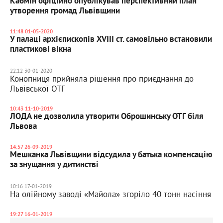
Кабмін офіційно опублікував перспективний план
утворення громад Львівщини
11:48 01-05-2020
У палаці архієпископів XVIII ст. самовільно встановили
пластикові вікна
22:12 30-01-2020
Конопниця прийняла рішення про приєднання до
Львівської ОТГ
10:43 11-10-2019
ЛОДА не дозволила утворити Оброшинську ОТГ біля
Львова
14:57 26-09-2019
Мешканка Львівщини відсудила у батька компенсацію
за знущання у дитинстві
10:16 17-01-2019
На олійному заводі «Майола» згоріло 40 тонн насіння
19:27 16-01-2019