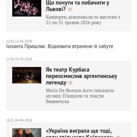
Що почути та побачити у
Львові?
Концерти, кінопокази та вистави з
25 по 31 травня 2026 року
12:52 15-05-2026
Іоланта Пришляк: Відновити втрачене й забуте
11:58 05-05-2026
Як театр Курбаса
переосмислив аргентинську
легенду
María De Buenos Aires поєднала
музику П’яццоли та тексти
Винничука
16:21 24-04-2026
«Україна виграла ще тоді,