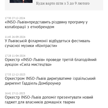
Куди варто піти з 3 до 9 лютого
17:30 27-12-2024
«INSO-Львів»представить різдвяну програму у
колаборації з етнобрендом
11:45 26-09-2024
У Львівській філармонії відбудеться фестиваль
сучасної музики «Контрасти»
17:28 11-04-2024
Оркестр «INSO-Львів» проведе третій благодійний
аукціон «Сила мистецтва»
17:33 12-12-2023
Оркестром INSO-Львів диригуватиме ізраїльський
диригент Гаддіель Домброунер
16:41 17-11-2023
Оркестр INSO-Львів допоміг презентувати новий
гаджет для власників домашніх тварин