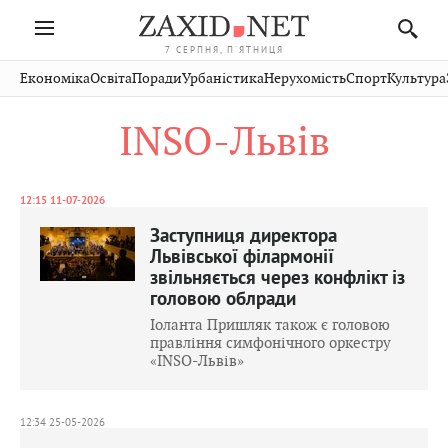
7 СЕРПНЯ, П'ЯТНИЦЯ
Івано-
Публікації
Авто
Словко
Культура
Економіка
Освіта
Поради
Урбаністика
Нерухомість
Спорт
Культура
Стрий
Рівне
Франківськ
Світ
Економіка
Рецепти
Здоров'я
Дрогобич
Львів
Тернопіль
INSO-Львів
Кіно
Дім
Спорт
Краєзнавство
Хмельницький
Чернівці
Волинь
Фото
Освіта
Нерухомість
Домашні
Вінниця
Шептицький
Закарпаття
тварини
12:15 11-07-2026
Заступниця директора
Львівської філармонії
звільняється через конфлікт із
головою облради
Іоланта Пришляк також є головою
правління симфонічного оркестру
«ІNSO-Львів»
12:34 25-05-2026