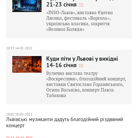
21-23 січня
«INSO-Львів», виставка Євгена
Лисика, фестиваль «Воргола»,
українська класика, закриття
«Великої Коляди»
10:53 14-01-2022
Куди піти у Львові у вихідні
14-16 січня
Вулична вистава театру
«Воскресіння», благодійний концерт,
виставки Святослава Гординського,
Осипа Васьківа, концерт Павла
Табакова
18:02 10-01-2022
Львівські музиканти дадуть благодійний різдвяний
концерт