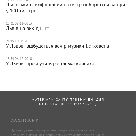
Львівський симфонічний оркестр побореться за приз
у 100 тис. грн
12:31 08-11-2013
Львів на вихідні
21:15 10-03-2011
У Львові відбудеться вечір музики Бетховена
15:54 06-12-2010
У Львові прозвучить російська класика
МАТЕРІАЛИ САЙТУ ПРИЗНАЧЕНІ ДЛЯ
ОСІБ СТАРШЕ 21 РОКУ (21+)
ZAXID.NET
При цитуванні і використанні будь-яких матеріалів в
Інтернеті відкриті для пошукових систем гіперпосилання не