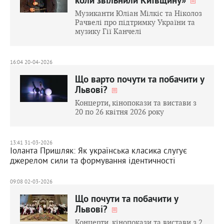
коли звільнили Київщину»
Музиканти Юліан Мілкіс та Ніколоз
Рачвелі про підтримку України та
музику Гії Канчелі
16:04 20-04-2026
Що варто почути та побачити у
Львові?
Концерти, кінопокази та вистави з
20 по 26 квітня 2026 року
13:41 31-03-2026
Іоланта Пришляк: Як українська класика слугує
джерелом сили та формування ідентичності
09:08 02-03-2026
Що почути та побачити у
Львові?
Концерти, кінопокази та вистави з 2