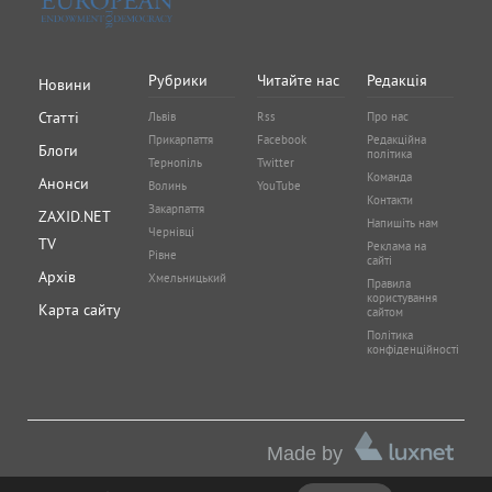
Рубрики
Читайте нас
Редакція
Новини
Статті
Львів
Rss
Про нас
Прикарпаття
Facebook
Редакційна
Блоги
політика
Тернопіль
Twitter
Команда
Анонси
Волинь
YouTube
Контакти
Закарпаття
ZAXID.NET
Напишіть нам
Чернівці
TV
Реклама на
Рівне
сайті
Архів
Хмельницький
Правила
користування
Карта сайту
сайтом
Політика
конфіденційності
Made by