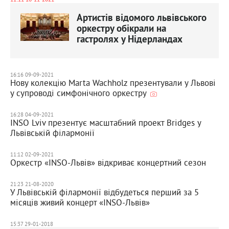
11:11 16-11-2021
Артистів відомого львівського
оркестру обікрали на
гастролях у Нідерландах
16:16 09-09-2021
Нову колекцію Marta Wachholz презентували у Львові
у супроводі симфонічного оркестру
16:28 04-09-2021
INSO Lviv презентує масштабний проект Bridges у
Львівській філармонії
11:12 02-09-2021
Оркестр «INSO-Львів» відкриває концертний сезон
21:23 21-08-2020
У Львівській філармонії відбудеться перший за 5
місяців живий концерт «INSO-Львів»
15:37 29-01-2018