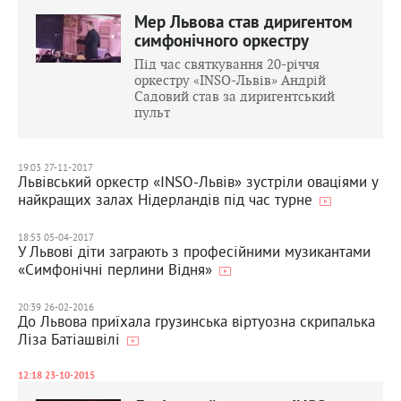
Мер Львова став диригентом
симфонічного оркестру
Під час святкування 20-річчя
оркестру «INSO-Львів» Андрій
Садовий став за диригентський
пульт
19:03 27-11-2017
Львівський оркестр «INSO-Львів» зустріли оваціями у
найкращих залах Нідерландів під час турне
18:53 05-04-2017
У Львові діти заграють з професійними музикантами
«Симфонічні перлини Відня»
20:39 26-02-2016
До Львова приїхала грузинська віртуозна скрипалька
Ліза Батіашвілі
12:18 23-10-2015