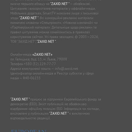
нижче першого абзацу на
"ZAXID.NET "
— обов’язкові.
Цитування і використання матеріалів у оффлайн-медіа,
Мобільних додатках, SmartTV можливе лише з письмової
згоди
"ZAXID.NET "
. Всі комерційні рекламні матеріали
позначені словами «Спецпроєкт», «Новини компаній» чи
«Партнерський матеріал». Детальніше щодо реклами та
правил цитування можна ознайомитись в правилах
користування сайтом. Усі права захищені. © 2005—2026,
ТОВ “ЗАХІД.НЕТ”,
"ZAXID.NET "
.
Онлайн-медіа
«ZAXID.NET»
пл. Галицька, буд. 15, м. Львів, 79008
Телефон
+380 (32) 229-77-77
Адреса електронної пошти —
info@zaxid.net
Ідентифікатор онлайн-медіа в Реєстрі суб'єктів у сфері
медіа — R40-06155
"ZAXID.NET "
працює за підтримки Європейського фонду за
демократію (EED). Зміст публікацій не обов’язково
відображає офіційну позицію EED. Інформація чи погляди,
висловлені у публікаціях
"ZAXID.NET "
є виключною
відповідальністю редакції.