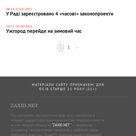
08:14 17-10-2011
У Раді зареєстровано 4 «часові» законопроекти
18:55 14-10-2011
Ужгород перейде на зимовий час
2
→
1
МАТЕРІАЛИ САЙТУ ПРИЗНАЧЕНІ ДЛЯ
ОСІБ СТАРШЕ 21 РОКУ (21+)
ZAXID.NET
При цитуванні і використанні будь-яких матеріалів в
Інтернеті відкриті для пошукових систем гіперпосилання не
нижче першого абзацу на
"ZAXID.NET "
— обов’язкові.
Цитування і використання матеріалів у оффлайн-медіа,
Мобільних додатках, SmartTV можливе лише з письмової