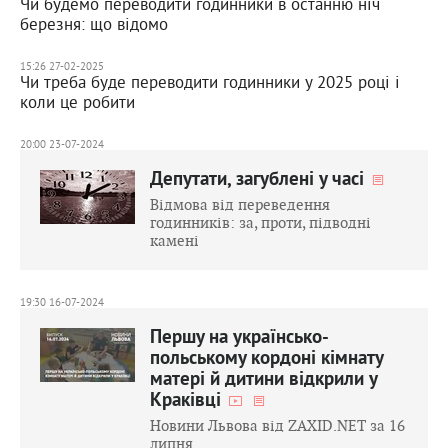
Чи будемо переводити годинники в останню ніч
березня: що відомо
15:26 27-02-2025
Чи треба буде переводити годинники у 2025 році і
коли це робити
20:00 23-07-2024
Депутати, загублені у часі
Відмова від переведення
годинників: за, проти, підводні
камені
19:30 16-07-2024
Першу на українсько-
польському кордоні кімнату
матері й дитини відкрили у
Краківці
Новини Львова від ZAXID.NET за 16
липня