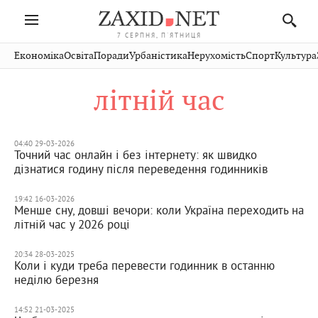
7 СЕРПНЯ, П'ЯТНИЦЯ
Івано-
Публікації
Авто
Словко
Культура
Економіка
Освіта
Поради
Урбаністика
Нерухомість
Спорт
Культура
Стрий
Рівне
Франківськ
Світ
Економіка
Рецепти
Здоров'я
Дрогобич
Львів
Тернопіль
літній час
Кіно
Дім
Спорт
Краєзнавство
Хмельницький
Чернівці
Волинь
Фото
Освіта
Нерухомість
Домашні
Вінниця
Шептицький
Закарпаття
тварини
04:40 29-03-2026
Точний час онлайн і без інтернету: як швидко
дізнатися годину після переведення годинників
19:42 16-03-2026
Менше сну, довші вечори: коли Україна переходить на
літній час у 2026 році
20:34 28-03-2025
Коли і куди треба перевести годинник в останню
неділю березня
14:52 21-03-2025