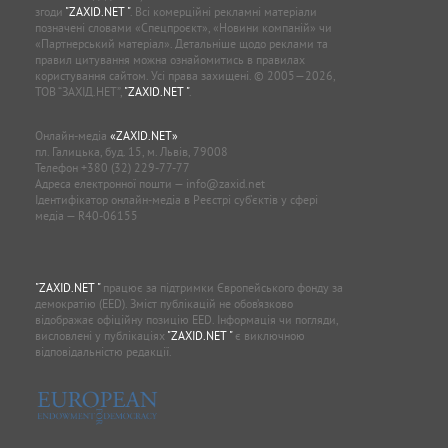
згоди
"ZAXID.NET "
. Всі комерційні рекламні матеріали
позначені словами «Спецпроєкт», «Новини компаній» чи
«Партнерський матеріал». Детальніше щодо реклами та
правил цитування можна ознайомитись в правилах
користування сайтом. Усі права захищені. © 2005—2026,
ТОВ “ЗАХІД.НЕТ”,
"ZAXID.NET "
.
Онлайн-медіа
«ZAXID.NET»
пл. Галицька, буд. 15, м. Львів, 79008
Телефон
+380 (32) 229-77-77
Адреса електронної пошти —
info@zaxid.net
Ідентифікатор онлайн-медіа в Реєстрі суб'єктів у сфері
медіа — R40-06155
"ZAXID.NET "
працює за підтримки Європейського фонду за
демократію (EED). Зміст публікацій не обов’язково
відображає офіційну позицію EED. Інформація чи погляди,
висловлені у публікаціях
"ZAXID.NET "
є виключною
відповідальністю редакції.