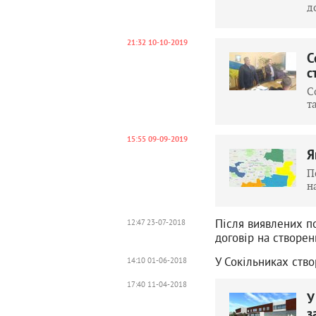
д
21:32 10-10-2019
С
с
С
т
15:55 09-09-2019
Я
П
н
Після виявлених п
12:47 23-07-2018
договір на створен
У Сокільниках ство
14:10 01-06-2018
17:40 11-04-2018
У
з