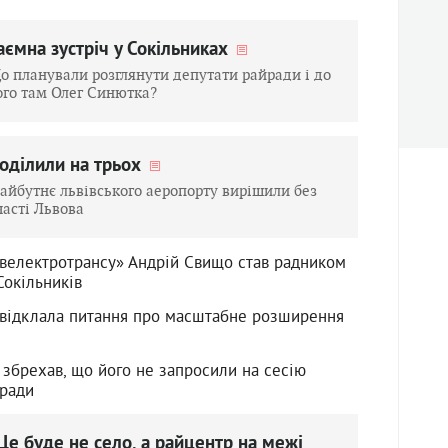
аємна зустріч у Сокільниках
о планували розглянути депутати райради і до
ого там Олег Синютка?
оділили на трьох
айбутнє львівського аеропорту вирішили без
часті Львова
івелектротрансу» Андрій Свищо став радником
Сокільників
 відклала питання про масштабне розширення
 збрехав, що його не запросили на сесію
 ради
Це буде не село, а райцентр на межі