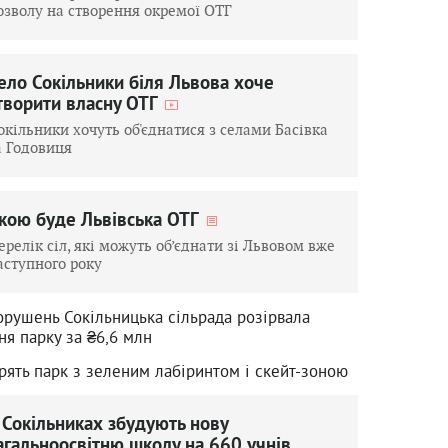
озволу на створення окремої ОТГ
ело Сокільники біля Львова хоче
творити власну ОТГ
окільники хочуть об'єднатися з селами Басівка
а Годовиця
кою буде Львівська ОТГ
ерелік сіл, які можуть об’єднати зі Львовом вже
аступного року
орушень Сокільницька сільрада розірвала
ня парку за ₴6,6 млн
рять парк з зеленим лабіринтом і скейт-зоною
 Сокільниках збудують нову
агальноосвітню школу на 660 учнів