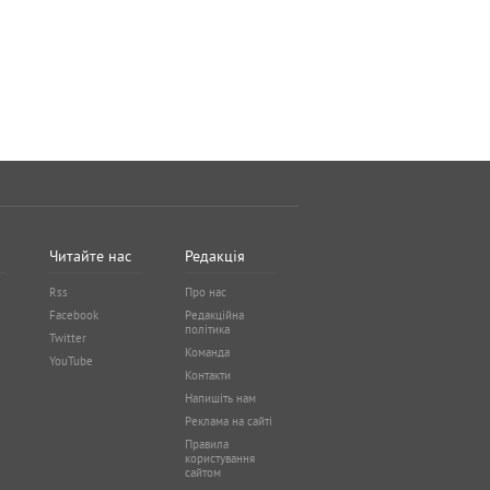
Читайте нас
Редакція
Rss
Про нас
Facebook
Редакційна
політика
Twitter
Команда
YouTube
Контакти
Напишіть нам
Реклама на сайті
Правила
користування
сайтом