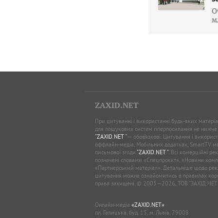
О
м
ZAXID.NET
При цитуванні і використанні будь-яких матеріал
для пошукових систем гіперпосилання не нижче
"ZAXID.NET "
— обов’язкові. Цитування і використ
оффлайн-медіа, Мобільних додатках, SmartTV 
письмової згоди
"ZAXID.NET "
. Всі комерційні ре
позначені словами «Спецпроєкт», «Новини комп
«Партнерський матеріал». Детальніше щодо рек
цитування можна ознайомитись в правилах кори
права захищені. © 2005—2026, ТОВ “ЗАХІД.НЕТ
Онлайн-медіа
«ZAXID.NET»
пл. Галицька, буд. 15, м. Львів, 79008