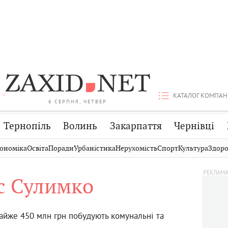
КАТАЛОГ КОМПАН
6 СЕРПНЯ, ЧЕТВЕР
Тернопіль
Волинь
Закарпаття
Чернівці
Стрий
Публікації
Авто
ономіка
Освіта
Поради
Урбаністика
Нерухомість
Спорт
Культура
Здоро
Дрогобич
Світ
Економіка
с Сулимко
Хмельницький
Кіно
Дім
Вінниця
Фото
Освіта
майже 450 млн грн побудують комунальні та