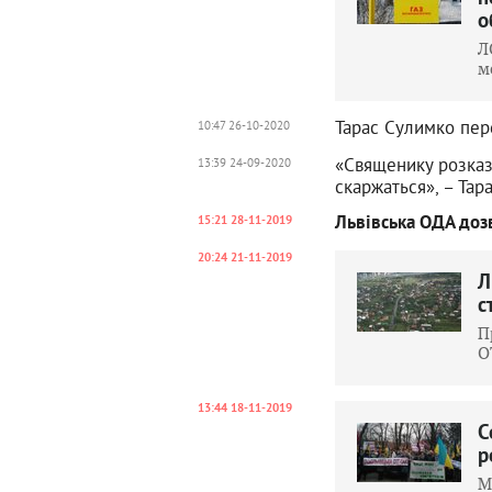
о
Л
м
Тарас Сулимко пер
10:47 26-10-2020
«Священику розказу
13:39 24-09-2020
скаржаться», – Тар
Львівська ОДА доз
15:21 28-11-2019
20:24 21-11-2019
Л
с
П
О
13:44 18-11-2019
С
р
М