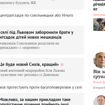
омплексу будують ЖК
річні
кг
централізація по-сокільницьки або Нічого
Олександ
 селі під Львовом заборонили брати у
итсадок дітей нових мешканців
ешканців Сокільників розділили на
приїжджих» і «корінних»
Це буде новий Сихів, кращий»
овий житловий мікрорайон біля Львова
Він 
удуватиме екс-регіонал із Донецька
груп
Віталій Д
ків протестують проти багатоповерхівок у селі
Історія 
Можливо, за нашим прикладом таке
опулістичне рішення приймуть інші