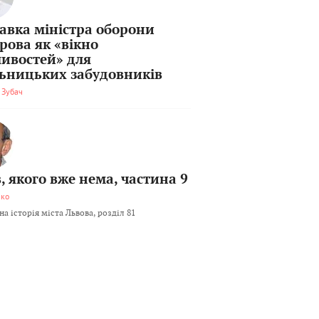
тавка міністра оборони
рова як «вікно
ивостей» для
льницьких забудовників
 Зубач
, якого вже нема, частина 9
мко
а історія міста Львова, розділ 81