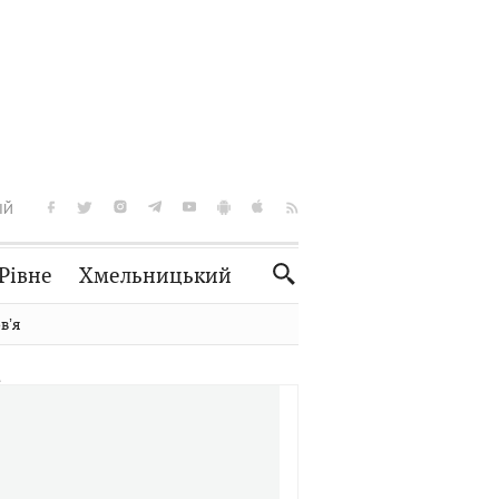
ІЙ
Рівне
Хмельницький
Словко
Культура
вʼя
Рецепти
Здоров'я
Спорт
Краєзнавство
Нерухомість
Домашні тварини