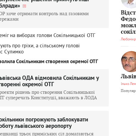
блради»
Відс
ОР хоче отримати контроль над газовими
Федо
ережами
можл
сокі
еміг на виборах голови Сокільницької ОТГ
Любомир
ють про гріхи, а сільському голові
ас Сулимко
волила Сокільникам створення окремої ОТГ
Львів
ьвівська ОДА відмовила Сокільникам у
творенні окремої ОТГ
Ілько Ле
Популярн
роекти рішень про створення Сокільницької
ТГ суперечать Конституції, вважають в ЛОДА
окільники погрожують заблокувати
оботу львівського аеропорту
ешканці трьох приміських сіл домагаються