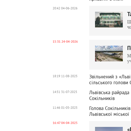
20:42 04-06-2026
Т
Щ
ч
15:31 24-04-2026
П
М
у
Звільнений з «Льв
18:19 11-08-2025
сільського голови 
Львівська райрада
14:51 31-07-2025
Сокільників
Голова Сокільників
11:46 01-05-2025
Львівської міської
16:47 04-04-2025
«