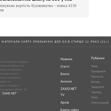
чікувана вартість будівництва – понад ₴150
лн
МАТЕРІАЛИ САЙТУ ПРИЗНАЧЕНІ ДЛЯ ОСІБ СТАРШЕ 21 РОКУ (21+)
Рубрики
Новини
ів в Інтернеті відкриті
 першого абзацу на
Статті
Львів
ання матеріалів у
Прикарпаття
можливе лише з
Блоги
Тернопіль
кламні матеріали
Анонси
аній» чи
Волинь
лами та правил
Закарпаття
ZAXID.NET
стування сайтом. Усі
Чернівці
”,
"ZAXID.NET "
.
TV
Рівне
Архів
Хмельницький
Карта сайту