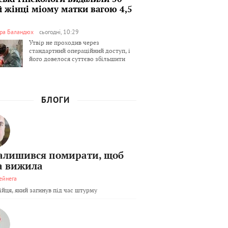
й жінці міому матки вагою 4,5
ра Баландюх
сьогодні, 10:29
Утвір не проходив через
стандартний операційний доступ, і
його довелося суттєво збільшити
БЛОГИ
залишився помирати, щоб
а вижила
ейнега
бійця, який загинув під час штурму