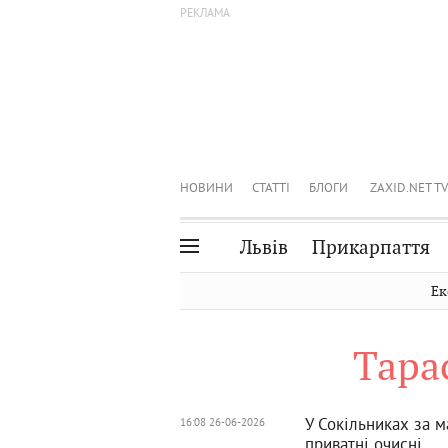
НОВИНИ
СТАТТІ
БЛОГИ
ZAXID.NET TV
Львів
Прикарпаття
Івано-Франківськ
Рівне
Ек
Тернопіль
Львів
Тара
Волинь
Чернівці
Закарпаття
Шептицький
У Сокільниках за 
16:08 26-06-2026
приватні очисні