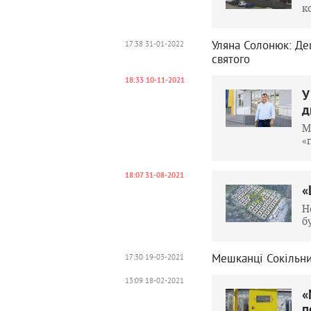
к
Уляна Солонюк: Де
17:38 31-01-2022
святого
18:33 10-11-2021
У
д
М
«
18:07 31-08-2021
«
Н
б
Мешканці Сокільни
17:30 19-03-2021
13:09 18-02-2021
«
п