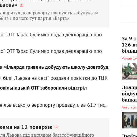
ьвова»
к впритул до аеропорту планують забудувати
36 га і до чого тут партія «Варта»
кої ОТГ Тарас Сулимко подав декларацію про
За 9 
к
126 в
кої ОТГ Тарас Сулимко подав декларацію про
більші
к
Роман См
пів мільярда гривень добудують школу-довгобуд
 біля Львова на сесії роздали повістки до ТЦК
Долар
Сокільницькій ОТГ заборонили відстріл
відбу
банка
я львівського аеропорту продадуть за 61,7 тис.
Анастасі
хема на 12 поверхів
іля Львова під виглядом багатофункційного
Львів