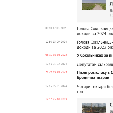
Л
Я
1
Голова Сокільниць
09:10 17-03-2025
доходи за 2024 рі
Голова Сокільниць
12:50 23-09-2024
доходи за 2023 рі
У Сокільниках за 
08:30 10-08-2024
Депутатам сільради
17:53 01-02-2024
Після розголосу в 
21:23 19-01-2024
бродячих тварин
Чотири гектари біл
17:15 05-01-2024
грн
12:16 25-08-2022
С
Б