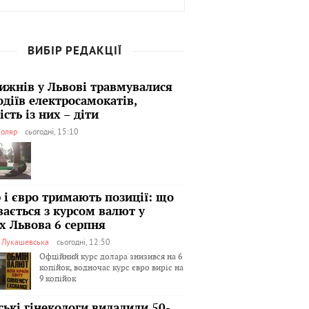
ВИБІР РЕДАКЦІЇ
тижнів у Львові травмувалися
одіїв електросамокатів,
сть із них – діти
оляр
сьогодні, 15:10
 і євро тримають позиції: що
вається з курсом валют у
х Львова 6 серпня
я Лукашевська
сьогодні, 12:50
Офційний курс долара знизився на 6
копійок, водночас курс євро виріс на
9 копійок
ські гінекологи видалили 50-