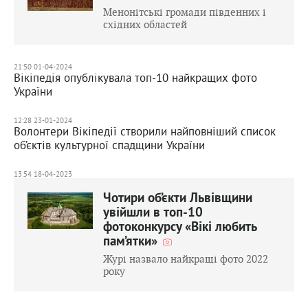
Менонітські громади південних і
східних областей
21:50 01-04-2024
Вікіпедія опублікувала топ-10 найкращих фото
України
12:28 23-01-2024
Волонтери Вікіпедії створили найповніший список
об’єктів культурної спадщини України
13:54 18-04-2023
Чотири об’єкти Львівщини
увійшли в топ-10
фотоконкурсу «Вікі любить
пам’ятки»
Журі назвало найкращі фото 2022
року