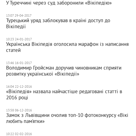
У Туреччині через суд заборонили «Вікіпедію»
13:07 29-04-2017
Турецький уряд заблокував в країні доступ до
Вікіпедії
10:23 24-01-2017
Українська Вікіпедія оголосила марафон із написання
статей
13:46 16-01-2017
Володимир Гройсман доручив чиновникам сприяти
розвитку української «Вікіпедії»
16:04 22-12-2016
«Вікіпедія» назвала найчастіше редаговані статті в
2016 році
13:58 06-12-2016
Замок з Львівщини очолив топ-10 фотоконкурсу «Вікі
любить пам’ятки»
10:22 02-02-2016