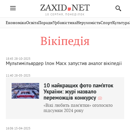
10 СЕРПНЯ, ПОНЕДІЛОК
Івано-
Публікації
Авто
Словко
Культура
Економіка
Освіта
Поради
Урбаністика
Нерухомість
Спорт
Культура
Стрий
Рівне
Франківськ
Світ
Економіка
Рецепти
Здоров'я
Дрогобич
Львів
Тернопіль
Вікіпедія
Кіно
Дім
Спорт
Краєзнавство
Хмельницький
Чернівці
Волинь
Фото
Освіта
Нерухомість
Домашні
Вінниця
Шептицький
Закарпаття
тварини
18:45 28-10-2025
Мультимільярдер Ілон Маск запустив аналог вікіпедії
11:40 28-05-2025
10 найкращих фото пам’яток
України: журі назвало
переможців конкурсу
«Вікі любить пам’ятки» оголосило
підсумки 2024 року
16:06 15-04-2025