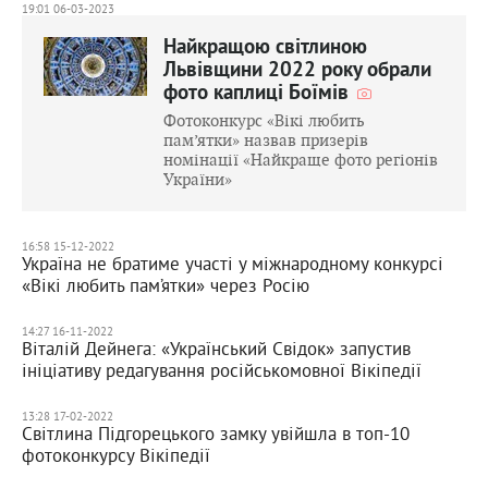
19:01 06-03-2023
Найкращою світлиною
Львівщини 2022 року обрали
фото каплиці Боїмів
Фотоконкурс «Вікі любить
пам’ятки» назвав призерів
номінації «Найкраще фото регіонів
України»
16:58 15-12-2022
Україна не братиме участі у міжнародному конкурсі
«Вікі любить пам’ятки» через Росію
14:27 16-11-2022
Віталій Дейнега: «Український Свідок» запустив
ініціативу редагування російськомовної Вікіпедії
13:28 17-02-2022
Світлина Підгорецького замку увійшла в топ-10
фотоконкурсу Вікіпедії