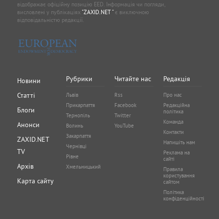
відображає офіційну позицію EED. Інформація чи погляди,
висловлені у публікаціях
"ZAXID.NET "
є виключною
відповідальністю редакції.
Рубрики
Читайте нас
Редакція
Новини
Статті
Львів
Rss
Про нас
Прикарпаття
Facebook
Редакційна
Блоги
політика
Тернопіль
Twitter
Команда
Анонси
Волинь
YouTube
Контакти
Закарпаття
ZAXID.NET
Напишіть нам
Чернівці
TV
Реклама на
Рівне
сайті
Архів
Хмельницький
Правила
користування
Карта сайту
сайтом
Політика
конфіденційності