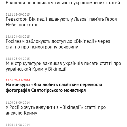
Вікіпедія поповнилася тисячею україномовних статей
21:11 18-09-2015
Редактори Вікіпедії вшанують у Львові пам’ять Героя
Небесної сотні
18:42 24-08-2015
Росіянам заблокують доступ до «Вікіпедії» через
статтю про психотропну речовину
18:14 25-04-2015
Міністр культури закликав українців писати статті про
український Крим у Вікіпедії
12:58 26-12-2014
На конкурсі «Вікі любить пам’ятки» перемогла
фотографія Святогірського монастиря
11:09 26-09-2014
У Росії хочуть вилучити з «Вікіпедії» статті про
анексію Криму
13:26 11-08-2014