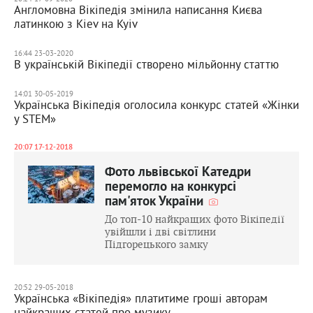
Англомовна Вікіпедія змінила написання Києва
латинкою з Kiev на Kyiv
16:44 23-03-2020
В українській Вікіпедії створено мільйонну статтю
14:01 30-05-2019
Українська Вікіпедія оголосила конкурс статей «Жінки
у STEM»
20:07 17-12-2018
Фото львівської Катедри
перемогло на конкурсі
пам'яток України
До топ-10 найкращих фото Вікіпедії
увійшли і дві світлини
Підгорецького замку
20:52 29-05-2018
Українська «Вікіпедія» платитиме гроші авторам
найкращих статей про музику