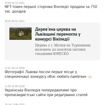
10:40 16-12-2021
NFT-токен першої сторінки Вікіпедії продали за 750
тис. доларів
20:56 09-02-2021
Дерев'яна церква на
Львівщині перемогла у
конкурсі Вікіпедії
Церква у с. Матків на Турківщині
належить до пам’яток світової
спадщини ЮНЕСКО
11:42 20-11-2020
Фотографії Львова посіли перше місце у
спецномінації конкурсу «Вікі любить пам’ятки»
21:30 25-09-2020
Українська Вікіпедія попереджатиме про
пропагандистські сайти при редагуванні статей
20:24 17-09-2020