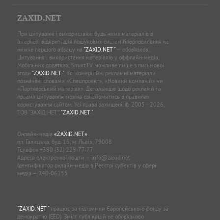
ZAXID.NET
При цитуванні і використанні будь-яких матеріалів в
Інтернеті відкриті для пошукових систем гіперпосилання не
нижче першого абзацу на
"ZAXID.NET "
— обов’язкові.
Цитування і використання матеріалів у оффлайн-медіа,
Мобільних додатках, SmartTV можливе лише з письмової
згоди
"ZAXID.NET "
. Всі комерційні рекламні матеріали
позначені словами «Спецпроєкт», «Новини компаній» чи
«Партнерський матеріал». Детальніше щодо реклами та
правил цитування можна ознайомитись в правилах
користування сайтом. Усі права захищені. © 2005—2026,
ТОВ “ЗАХІД.НЕТ”,
"ZAXID.NET "
.
Онлайн-медіа
«ZAXID.NET»
пл. Галицька, буд. 15, м. Львів, 79008
Телефон
+380 (32) 229-77-77
Адреса електронної пошти —
info@zaxid.net
Ідентифікатор онлайн-медіа в Реєстрі суб'єктів у сфері
медіа — R40-06155
"ZAXID.NET "
працює за підтримки Європейського фонду за
демократію (EED). Зміст публікацій не обов’язково