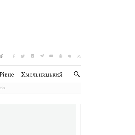
ІЙ
Рівне
Хмельницький
Словко
Культура
вʼя
Рецепти
Здоров'я
Спорт
Краєзнавство
Нерухомість
Домашні тварини