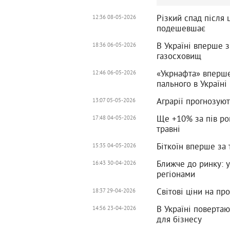
Різкий спад після 
12:36 08-05-2026
подешевшає
В Україні вперше з
18:36 06-05-2026
газосховищ
«Укрнафта» вперш
12:46 06-05-2026
пального в Україні
Аграрії прогнозуют
13:07 05-05-2026
Ще +10% за пів рок
17:48 04-05-2026
травні
Біткоїн вперше за 
15:35 04-05-2026
Ближче до ринку: 
16:43 30-04-2026
регіонами
Світові ціни на пр
18:37 29-04-2026
В Україні поверта
14:56 23-04-2026
для бізнесу