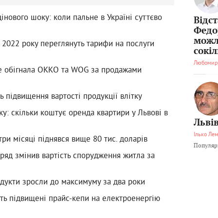
цінового шоку: коли пальне в Україні суттєво
Відс
Федо
можл
 2022 року переглянуть тарифи на послуги
сокі
Любомир
е обігнала ОККО та WOG за продажами
ь підвищення вартості продукції влітку
у: скільки коштує оренда квартири у Львові в
Львів
Ілько Ле
три місяці піднявся вище 80 тис. доларів
Популярн
уряд змінив вартість спорудження житла за
одукти зросли до максимуму за два роки
ють підвищені прайс-кепи на електроенергію