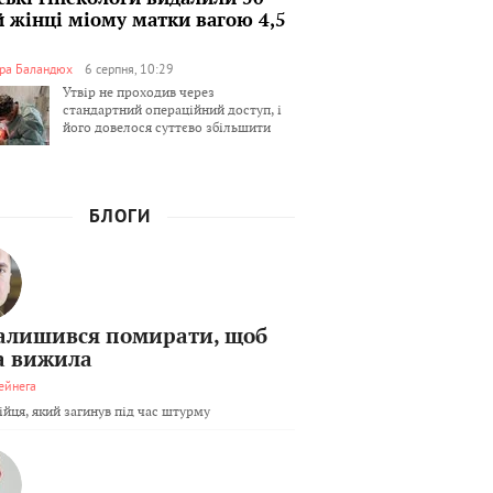
й жінці міому матки вагою 4,5
ра Баландюх
6 серпня, 10:29
Утвір не проходив через
стандартний операційний доступ, і
його довелося суттєво збільшити
БЛОГИ
залишився помирати, щоб
а вижила
ейнега
бійця, який загинув під час штурму