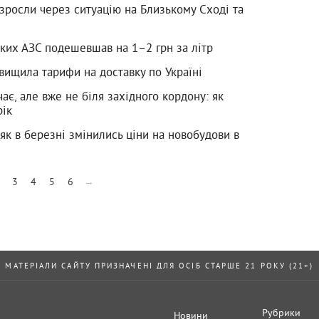
 зросли через ситуацію на Близькому Сході та
ьких АЗС подешевшав на 1–2 грн за літр
вищила тарифи на доставку по Україні
є, але вже не біля західного кордону: як
рік
як в березні змінились ціни на новобудови в
3
4
5
6
→
МАТЕРІАЛИ САЙТУ ПРИЗНАЧЕНІ ДЛЯ ОСІБ СТАРШЕ 21 РОКУ (21+)
Рубрики
Новини