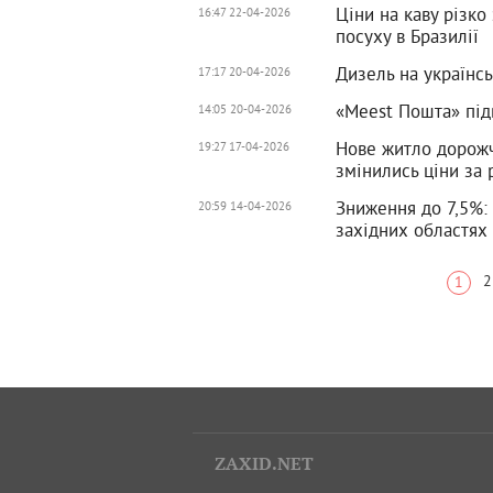
Ціни на каву різко
16:47 22-04-2026
посуху в Бразилії
Дизель на українс
17:17 20-04-2026
«Meest Пошта» під
14:05 20-04-2026
Нове житло дорожча
19:27 17-04-2026
змінились ціни за 
Зниження до 7,5%: 
20:59 14-04-2026
західних областях
2
1
ZAXID.NET