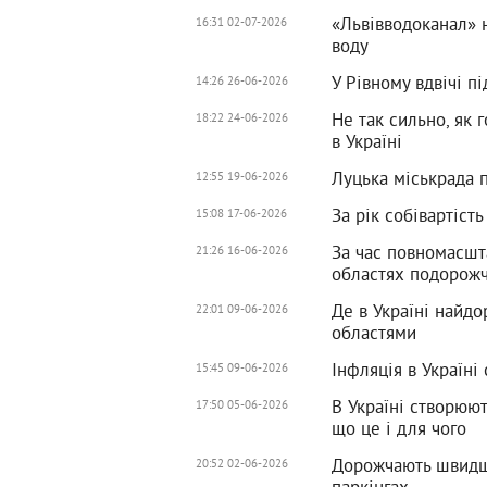
«Львівводоканал» 
16:31 02-07-2026
воду
У Рівному вдвічі п
14:26 26-06-2026
Не так сильно, як 
18:22 24-06-2026
в Україні
Луцька міськрада п
12:55 19-06-2026
За рік собівартіст
15:08 17-06-2026
За час повномасшт
21:26 16-06-2026
областях подорожч
Де в Україні найдо
22:01 09-06-2026
областями
Інфляція в Україні
15:45 09-06-2026
В Україні створюют
17:50 05-06-2026
що це і для чого
Дорожчають швидше
20:52 02-06-2026
паркінгах