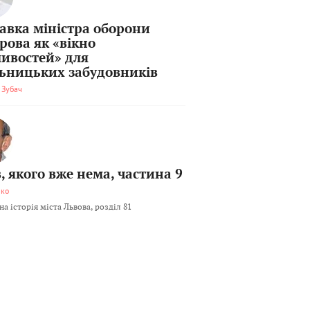
тавка міністра оборони
рова як «вікно
ивостей» для
льницьких забудовників
 Зубач
, якого вже нема, частина 9
мко
а історія міста Львова, розділ 81