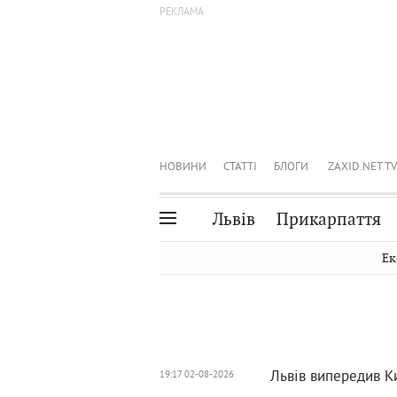
НОВИНИ
СТАТТІ
БЛОГИ
ZAXID.NET TV
Львів
Прикарпаття
Івано-Франківськ
Рівне
Ек
Тернопіль
Львів
Волинь
Чернівці
Закарпаття
Шептицький
Львів випередив К
19:17 02-08-2026