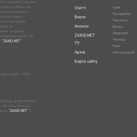
ів в Інтернеті відкриті
 першого абзацу на
Статті
Львів
ання матеріалів у
Прикарпаття
можливе лише з
Блоги
Тернопіль
кламні матеріали
Анонси
аній» чи
Волинь
лами та правил
Закарпаття
ZAXID.NET
стування сайтом. Усі
Чернівці
”,
"ZAXID.NET "
.
TV
Рівне
Архів
Хмельницький
Карта сайту
у сфері медіа — R40-
о фонду за демократію
ає офіційну позицію
каціях
"ZAXID.NET "
є