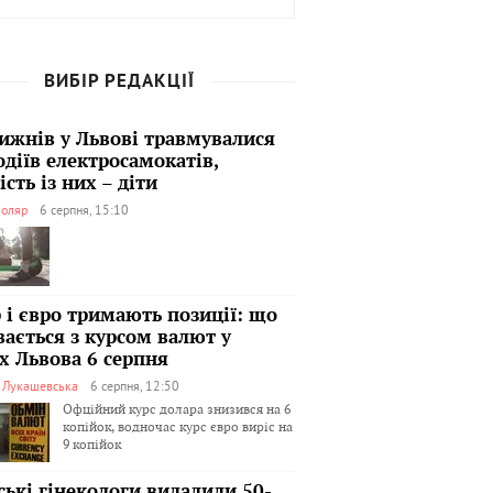
ВИБІР РЕДАКЦІЇ
тижнів у Львові травмувалися
одіїв електросамокатів,
сть із них – діти
оляр
6 серпня, 15:10
 і євро тримають позиції: що
вається з курсом валют у
х Львова 6 серпня
я Лукашевська
6 серпня, 12:50
Офційний курс долара знизився на 6
копійок, водночас курс євро виріс на
9 копійок
ські гінекологи видалили 50-