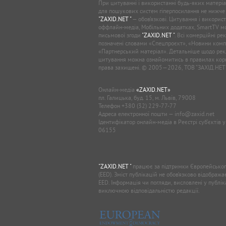
При цитуванні і використанні будь-яких матеріал
для пошукових систем гіперпосилання не нижче
"ZAXID.NET "
— обов’язкові. Цитування і використ
оффлайн-медіа, Мобільних додатках, SmartTV 
письмової згоди
"ZAXID.NET "
. Всі комерційні ре
позначені словами «Спецпроєкт», «Новини комп
«Партнерський матеріал». Детальніше щодо рек
цитування можна ознайомитись в правилах кори
права захищені. © 2005—2026, ТОВ “ЗАХІД.НЕТ
Онлайн-медіа
«ZAXID.NET»
пл. Галицька, буд. 15, м. Львів, 79008
Телефон
+380 (32) 229-77-77
Адреса електронної пошти —
info@zaxid.net
Ідентифікатор онлайн-медіа в Реєстрі суб'єктів 
06155
"ZAXID.NET "
працює за підтримки Європейськог
(EED). Зміст публікацій не обов’язково відображ
EED. Інформація чи погляди, висловлені у публі
виключною відповідальністю редакції.