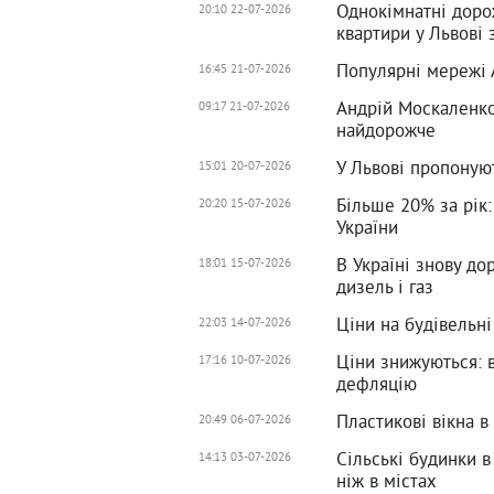
Однокімнатні доро
20:10 22-07-2026
квартири у Львові
Популярні мережі 
16:45 21-07-2026
Андрій Москаленко
09:17 21-07-2026
найдорожче
У Львові пропонуют
15:01 20-07-2026
Більше 20% за рік:
20:20 15-07-2026
України
В Україні знову до
18:01 15-07-2026
дизель і газ
Ціни на будівельні
22:03 14-07-2026
Ціни знижуються: 
17:16 10-07-2026
дефляцію
Пластикові вікна в
20:49 06-07-2026
Сільські будинки в
14:13 03-07-2026
ніж в містах