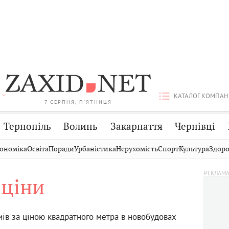
КАТАЛОГ КОМПАН
7 СЕРПНЯ, П'ЯТНИЦЯ
Тернопіль
Волинь
Закарпаття
Чернівці
Стрий
Публікації
Авто
ономіка
Освіта
Поради
Урбаністика
Нерухомість
Спорт
Культура
Здоро
Дрогобич
Світ
Економіка
ціни
Хмельницький
Кіно
Дім
Вінниця
Фото
Освіта
иїв за ціною квадратного метра в новобудовах