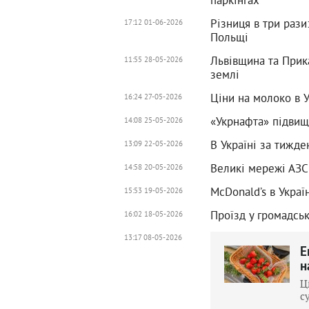
Різниця в три рази:
17:12 01-06-2026
Польщі
Львівщина та Прика
11:55 28-05-2026
землі
Ціни на молоко в У
16:24 27-05-2026
«Укрнафта» підвищи
14:08 25-05-2026
В Україні за тижд
13:09 22-05-2026
Великі мережі АЗС
14:58 20-05-2026
McDonald’s в Украї
15:53 19-05-2026
Проїзд у громадсь
16:02 18-05-2026
13:17 08-05-2026
Е
н
Ц
с