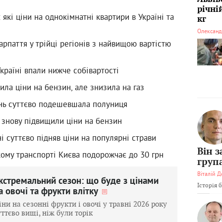
річні
 які ціни на однокімнатні квартири в Україні та
кг
Олександ
рпаття у трійці регіонів з найвищою вартістю
країні впали нижче собівартості
ла ціни на бензин, але знизила на газ
ень суттєво подешевшала полуниця
 знову підвищили ціни на бензин
ні суттєво підняв ціни на популярні страви
Він 
кому транспорті Києва подорожчає до 30 грн
груп
Віталій Д
кстремальний сезон: що буде з цінами
Історія 
а овочі та фрукти влітку
іни на сезонні фрукти і овочі у травні 2026 року
уттєво вищі, ніж були торік