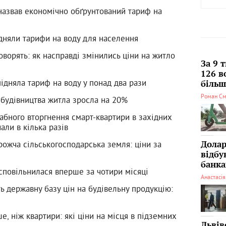
назвав економічно обґрунтований тариф на
ідняли тарифи на воду для населення
говорять: як насправді змінились ціни на житло
За 9 
126 в
ідняла тариф на воду у понад два рази
більші
Роман См
ь будівництва житла зросла на 20%
абного вторгнення смарт-квартири в західних
али в кілька разів
рожча сільськогосподарська земля: ціни за
Долар
відбу
банка
 сповільнилася вперше за чотири місяці
Анастасі
ь державну базу цін на будівельну продукцію:
, ніж квартири: які ціни на місця в підземних
Львів