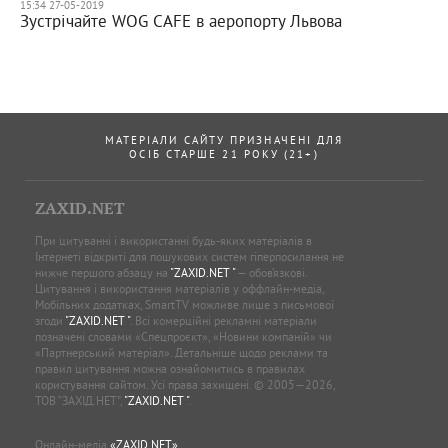
15:34 27-05-2019
Зустрічайте WOG CAFE в аеропорту Львова
МАТЕРІАЛИ САЙТУ ПРИЗНАЧЕНІ ДЛЯ
ОСІБ СТАРШЕ 21 РОКУ (21+)
ZAXID.NET
При цитуванні і використанні будь-яких матеріалів в
Інтернеті відкриті для пошукових систем гіперпосилання не
нижче першого абзацу на
"ZAXID.NET "
— обов’язкові.
Цитування і використання матеріалів у оффлайн-медіа,
Мобільних додатках, SmartTV можливе лише з письмової
згоди
"ZAXID.NET "
. Всі комерційні рекламні матеріали
позначені словами «Спецпроєкт», «Новини компаній» чи
«Партнерський матеріал». Детальніше щодо реклами та
правил цитування можна ознайомитись в правилах
користування сайтом. Усі права захищені. © 2005—2026,
ТОВ “ЗАХІД.НЕТ”,
"ZAXID.NET "
.
Онлайн-медіа
«ZAXID.NET»