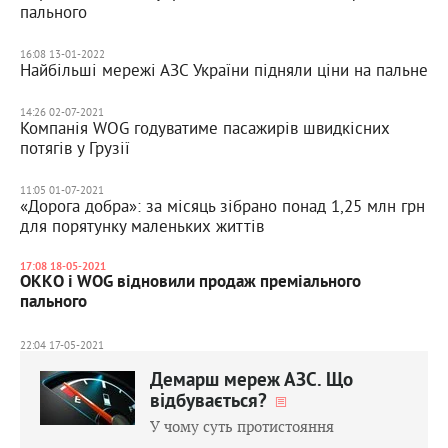
пального
16:08 13-01-2022
Найбільші мережі АЗС України підняли ціни на пальне
14:26 02-07-2021
Компанія WOG годуватиме пасажирів швидкісних
потягів у Грузії
11:05 01-07-2021
«Дорога добра»: за місяць зібрано понад 1,25 млн грн
для порятунку маленьких життів
17:08 18-05-2021
ОККО і WOG відновили продаж преміального
пального
22:04 17-05-2021
Демарш мереж АЗС. Що
відбувається?
У чому суть протистояння