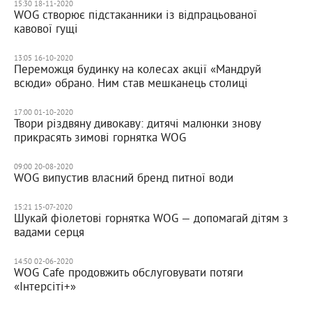
15:30 18-11-2020
WOG створює підстаканники із відпрацьованої
кавової гущі
13:05 16-10-2020
Переможця будинку на колесах акції «Мандруй
всюди» обрано. Ним став мешканець столиці
17:00 01-10-2020
Твори різдвяну дивокаву: дитячі малюнки знову
прикрасять зимові горнятка WOG
09:00 20-08-2020
WOG випустив власний бренд питної води
15:21 15-07-2020
Шукай фіолетові горнятка WOG — допомагай дітям з
вадами серця
14:50 02-06-2020
WOG Cafe продовжить обслуговувати потяги
«Інтерсіті+»