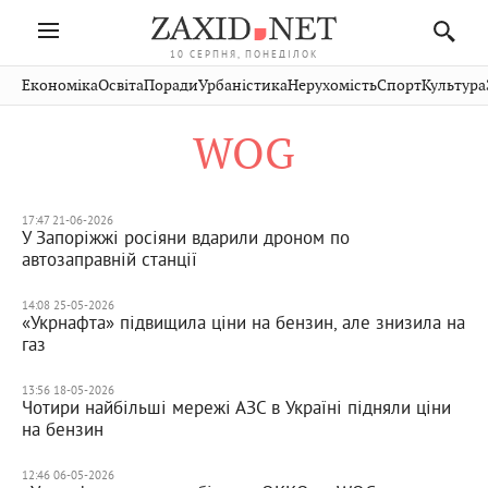
10 СЕРПНЯ, ПОНЕДІЛОК
Івано-
Публікації
Авто
Словко
Культура
Економіка
Освіта
Поради
Урбаністика
Нерухомість
Спорт
Культура
Стрий
Рівне
Франківськ
Світ
Економіка
Рецепти
Здоров'я
Дрогобич
Львів
Тернопіль
WOG
Кіно
Дім
Спорт
Краєзнавство
Хмельницький
Чернівці
Волинь
Фото
Освіта
Нерухомість
Домашні
Вінниця
Шептицький
Закарпаття
тварини
17:47 21-06-2026
У Запоріжжі росіяни вдарили дроном по
автозаправній станції
14:08 25-05-2026
«Укрнафта» підвищила ціни на бензин, але знизила на
газ
13:56 18-05-2026
Чотири найбільші мережі АЗС в Україні підняли ціни
на бензин
12:46 06-05-2026