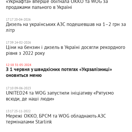
«Укрнафта» вперше обігнала ОККО та WOG за
продажами пального в Україні
17:17 20-04-2026
Дизель на українських АЗС подешевшав на 1–2 грн за
літр
17:39 24-02-2026
Ціни на бензин і дизель в Україні досягли рекордного
рівня з 2022 року
12:18 31-05-2024
З 1 червня у швидкісних потягах «Укрзалізниці»
оновиться меню
17:10 09-06-2023
UNITED24 та WOG запустили ініціативу «Рятуємо
всюди, де наші люди»
13:17 25-11-2022
Мережі ОККО, БРСМ та WOG обладнають АЗС
терміналами Starlink