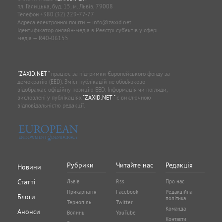
пл. Галицька, буд. 15, м. Львів, 79008
Телефон
+380 (32) 229-77-77
Адреса електронної пошти —
info@zaxid.net
Ідентифікатор онлайн-медіа в Реєстрі суб'єктів у сфері
медіа — R40-06155
"ZAXID.NET "
працює за підтримки Європейського фонду за
демократію (EED). Зміст публікацій не обов’язково
відображає офіційну позицію EED. Інформація чи погляди,
висловлені у публікаціях
"ZAXID.NET "
є виключною
відповідальністю редакції.
Рубрики
Читайте нас
Редакція
Новини
Статті
Львів
Rss
Про нас
Прикарпаття
Facebook
Редакційна
Блоги
політика
Тернопіль
Twitter
Команда
Анонси
Волинь
YouTube
Контакти