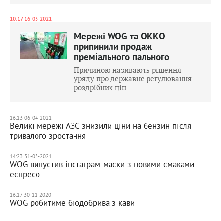
10:17 16-05-2021
Мережі WOG та ОККО
припинили продаж
преміального пального
Причиною називають рішення
уряду про державне регулювання
роздрібних цін
16:13 06-04-2021
Великі мережі АЗС знизили ціни на бензин після
тривалого зростання
14:23 31-03-2021
WOG випустив інстаграм-маски з новими смаками
еспресо
16:17 30-11-2020
WOG робитиме біодобрива з кави