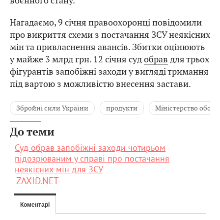
воєнного стану.
Нагадаємо, 9 січня правоохоронці повідомили
про викриття схеми з постачання ЗСУ неякісних
мін та привласнення авансів. Збитки оцінюють
у майже 3 млрд грн. 12 січня суд
обрав
для трьох
фігурантів запобіжні заходи у вигляді тримання
під вартою з можливістю внесення застави.
Збройні сили України
продукти
Міністерство оборо
До теми
Суд обрав запобіжні заходи чотирьом
підозрюваним у справі про постачання
неякісних мін для ЗСУ
ZAXID.NET