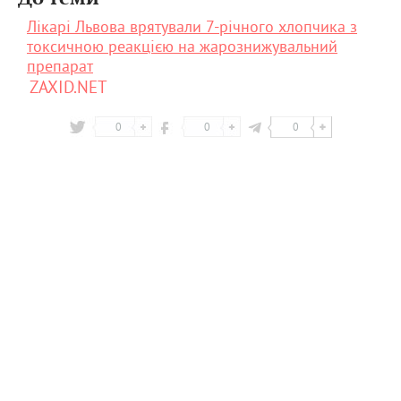
Лікарі Львова врятували 7-річного хлопчика з
токсичною реакцією на жарознижувальний
препарат
ZAXID.NET
0
0
0