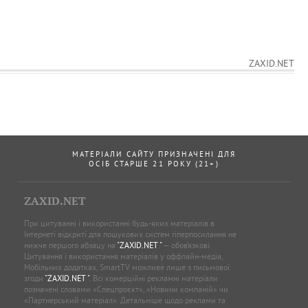
ZAXID.NET
МАТЕРІАЛИ САЙТУ ПРИЗНАЧЕНІ ДЛЯ
ОСІБ СТАРШЕ 21 РОКУ (21+)
ZAXID.NET
При цитуванні і використанні будь-яких матеріалів в
Інтернеті відкриті для пошукових систем гіперпосилання не
нижче першого абзацу на
"ZAXID.NET "
— обов’язкові.
Цитування і використання матеріалів у оффлайн-медіа,
Мобільних додатках, SmartTV можливе лише з письмової
згоди
"ZAXID.NET "
. Всі комерційні рекламні матеріали
позначені словами «Спецпроєкт», «Новини компаній» чи
«Партнерський матеріал». Детальніше щодо реклами та