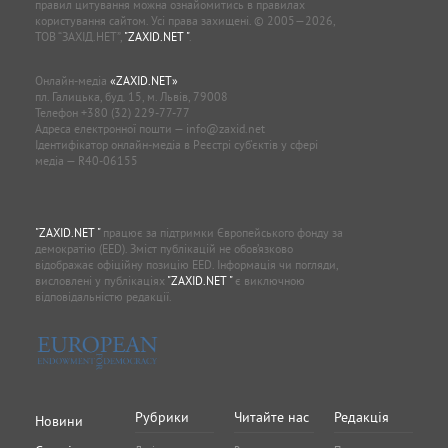
правил цитування можна ознайомитись в правилах
користування сайтом. Усі права захищені. © 2005—2026,
ТОВ “ЗАХІД.НЕТ”,
"ZAXID.NET "
.
Онлайн-медіа
«ZAXID.NET»
пл. Галицька, буд. 15, м. Львів, 79008
Телефон
+380 (32) 229-77-77
Адреса електронної пошти —
info@zaxid.net
Ідентифікатор онлайн-медіа в Реєстрі суб'єктів у сфері
медіа — R40-06155
"ZAXID.NET "
працює за підтримки Європейського фонду за
демократію (EED). Зміст публікацій не обов’язково
відображає офіційну позицію EED. Інформація чи погляди,
висловлені у публікаціях
"ZAXID.NET "
є виключною
відповідальністю редакції.
Рубрики
Читайте нас
Редакція
Новини