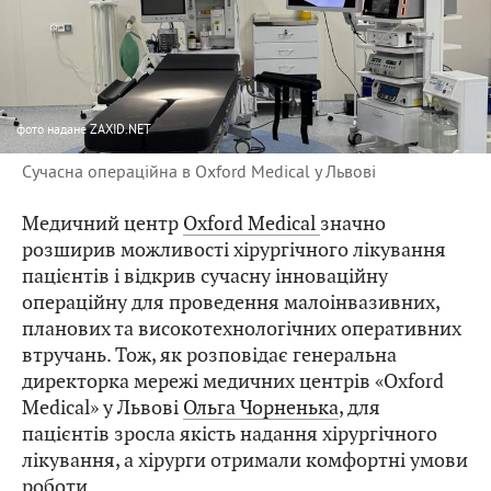
фото
надане ZAXID.NET
Сучасна операційна в Oxford Medical у Львові
Медичний центр
Oxford Medical
значно
розширив можливості хірургічного лікування
пацієнтів і відкрив сучасну інноваційну
операційну для проведення малоінвазивних,
планових та високотехнологічних оперативних
втручань. Тож, як розповідає генеральна
директорка мережі медичних центрів «Oxford
Medical» у Львові
Ольга Чорненька
, для
пацієнтів зросла якість надання хірургічного
лікування, а хірурги отримали комфортні умови
роботи.