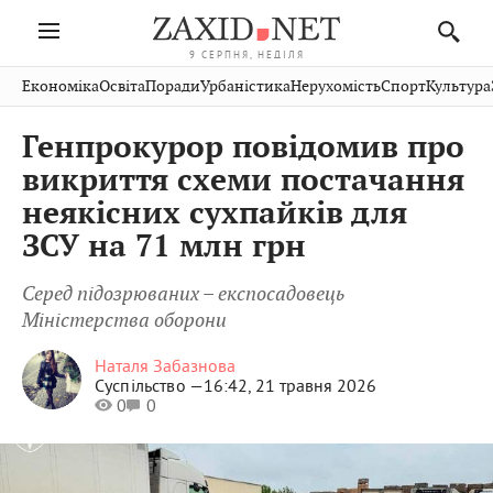
9 СЕРПНЯ, НЕДІЛЯ
Івано-
Публікації
Авто
Словко
Культура
Економіка
Освіта
Поради
Урбаністика
Нерухомість
Спорт
Культура
Стрий
Рівне
Франківськ
Світ
Економіка
Рецепти
Здоров'я
Дрогобич
Львів
Тернопіль
Генпрокурор повідомив про
Кіно
Дім
Спорт
Краєзнавство
Хмельницький
Чернівці
Волинь
викриття схеми постачання
Фото
Освіта
Нерухомість
Домашні
Вінниця
Шептицький
неякісних сухпайків для
Закарпаття
тварини
ЗСУ на 71 млн грн
Серед підозрюваних – експосадовець
Міністерства оборони
Наталя Забазнова
Суспільство —
16:42, 21 травня 2026
0
0