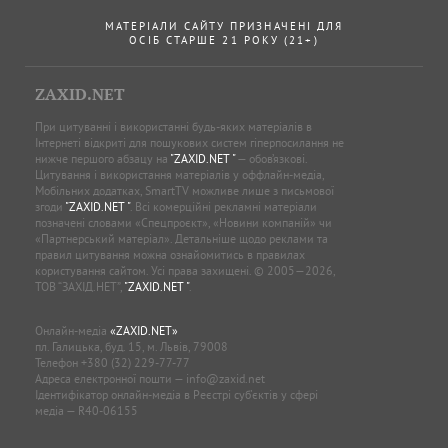
МАТЕРІАЛИ САЙТУ ПРИЗНАЧЕНІ ДЛЯ
ОСІБ СТАРШЕ 21 РОКУ (21+)
ZAXID.NET
При цитуванні і використанні будь-яких матеріалів в
Інтернеті відкриті для пошукових систем гіперпосилання не
нижче першого абзацу на
"ZAXID.NET "
— обов’язкові.
Цитування і використання матеріалів у оффлайн-медіа,
Мобільних додатках, SmartTV можливе лише з письмової
згоди
"ZAXID.NET "
. Всі комерційні рекламні матеріали
позначені словами «Спецпроєкт», «Новини компаній» чи
«Партнерський матеріал». Детальніше щодо реклами та
правил цитування можна ознайомитись в правилах
користування сайтом. Усі права захищені. © 2005—2026,
ТОВ “ЗАХІД.НЕТ”,
"ZAXID.NET "
.
Онлайн-медіа
«ZAXID.NET»
пл. Галицька, буд. 15, м. Львів, 79008
Телефон
+380 (32) 229-77-77
Адреса електронної пошти —
info@zaxid.net
Ідентифікатор онлайн-медіа в Реєстрі суб'єктів у сфері
медіа — R40-06155