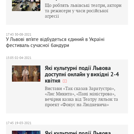
Що роблять львівські театри, актори
та режисери у часи російської
агресії
17:43 30-08-2021
У Львові вп’яте відбудеться єдиний в Україні
фестиваль сучасної бандури
15:05 02-04-2021
Які культурні події Львова
доступні онлайн у вихідні 2-4
квітня
Вистави «Так сказав Заратустра»,
«Лис Микита», «Пані міністрова»,
вечірня казка від Театру ляльок та
проект «Фокус на Людкевича»
17:45 19-03-2021
Які культурні події Львова