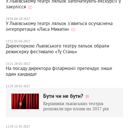
У Львівському театрі ляльок започаткують екскурсії у
закулісся
19:34 04-10-2017
У Львівському театрі ляльок з'явиться осучаснена
інтерпретація «Лиса Микити»
13:52 01-03-2017
Директоркою Львівського театру ляльок обрали
режисерку фестивалю «Ту Стань»
15:21 28-02-2017
На посаду директора філармонії претендує лише
один кандидат
12:19 20-02-2017
Бути чи не бути?
Керівники львівських театрів
розповіли про плани на 2017 рік
12:19 11-01-2017