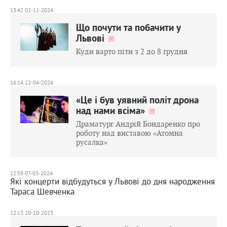
13:42 02-12-2024
Що почути та побачити у
Львові
Куди варто піти з 2 до 8 грудня
16:14 22-04-2024
«Це і був уявний політ дрона
над нами всіма»
Драматург Андрій Бондаренко про
роботу над виставою «Атомна
русалка»
12:59 07-03-2024
Які концерти відбудуться у Львові до дня народження
Тараса Шевченка
12:13 20-10-2023