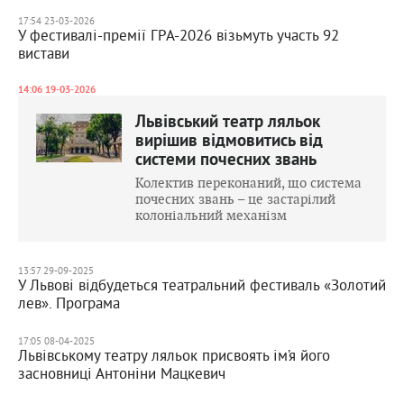
17:54 23-03-2026
У фестивалі-премії ГРА-2026 візьмуть участь 92
вистави
14:06 19-03-2026
Львівський театр ляльок
вирішив відмовитись від
системи почесних звань
Колектив переконаний, що система
почесних звань – це застарілий
колоніальний механізм
13:57 29-09-2025
У Львові відбудеться театральний фестиваль «Золотий
лев». Програма
17:05 08-04-2025
Львівському театру ляльок присвоять ім’я його
засновниці Антоніни Мацкевич