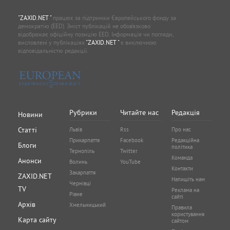
"ZAXID.NET "
працює за підтримки Європейського фонду за
демократію (EED). Зміст публікацій не обов’язково
відображає офіційну позицію EED. Інформація чи погляди,
висловлені у публікаціях
"ZAXID.NET "
є виключною
відповідальністю редакції.
Рубрики
Читайте нас
Редакція
Новини
Статті
Львів
Rss
Про нас
Прикарпаття
Facebook
Редакційна
Блоги
політика
Тернопіль
Twitter
Команда
Анонси
Волинь
YouTube
Контакти
Закарпаття
ZAXID.NET
Напишіть нам
Чернівці
TV
Реклама на
Рівне
сайті
Архів
Хмельницький
Правила
користування
Карта сайту
сайтом