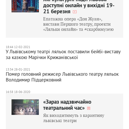
доступні онлайн у вихідні 19-
21 березня
Епатажна опера «Дон Жуан»,
вистави Першого театру, проекти
«Ляльки онлайн» та #скарбимузею
18:44 12-02-2021
У Львівському театрі ляльок поставили бейбі-виставу
за казкою Марічки Крижанівської
13:34 28-01-2021
Помер головний режисер Львівського театру ляльок
Володимир Підцерковний
16:58 18-06-2020
«Зараз надзвичайно
театральний час»
Як виходитимуть з карантину
львівські театри