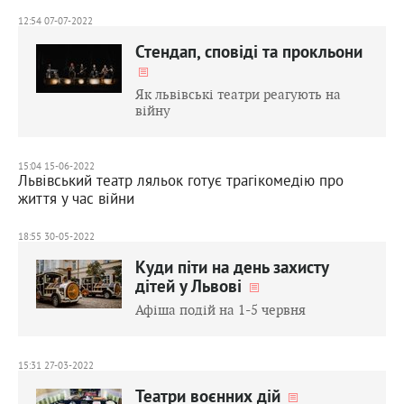
12:54 07-07-2022
Стендап, сповіді та прокльони
Як львівські театри реагують на
війну
15:04 15-06-2022
Львівський театр ляльок готує трагікомедію про
життя у час війни
18:55 30-05-2022
Куди піти на день захисту
дітей у Львові
Афіша подій на 1-5 червня
15:31 27-03-2022
Театри воєнних дій