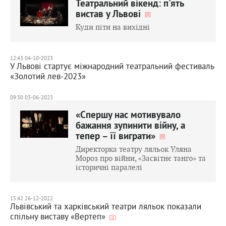
Театральний вікенд: п'ять
вистав у Львові
Куди піти на вихідні
12:43 04-10-2023
У Львові стартує міжнародний театральний фестиваль
«Золотий лев-2023»
09:30 03-06-2023
«Спершу нас мотивувало
бажання зупинити війну, а
тепер – її виграти»
Директорка театру ляльок Уляна
Мороз про війни, «Засвітнє танго» та
історичні паралелі
15:42 26-12-2022
Львівський та харківський театри ляльок показали
спільну виставу «Вертеп»