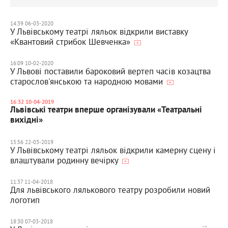
14:39 06-03-2020
У Львівському театрі ляльок відкрили виставку
«Квантовий стрибок Шевченка»
16:09 10-02-2020
У Львові поставили бароковий вертеп часів козацтва
старослов'янською та народною мовами
16:32 10-04-2019
Львівські театри вперше організували «Театральні
вихідні»
15:56 22-03-2019
У Львівському театрі ляльок відкрили камерну сцену і
влаштували родинну вечірку
11:37 11-04-2018
Для львівського лялькового театру розробили новий
логотип
18:30 07-03-2018