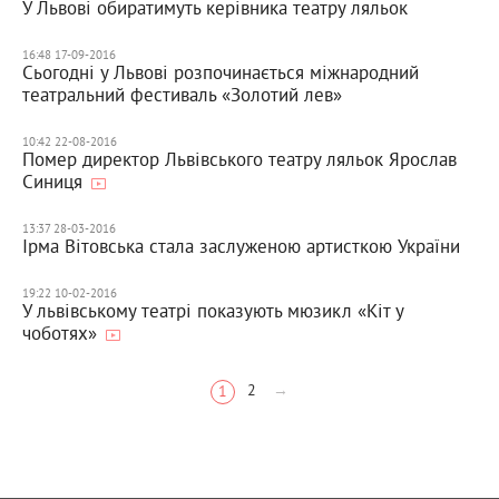
У Львові обиратимуть керівника театру ляльок
16:48 17-09-2016
Сьогодні у Львові розпочинається міжнародний
театральний фестиваль «Золотий лев»
10:42 22-08-2016
Помер директор Львівського театру ляльок Ярослав
Синиця
13:37 28-03-2016
Ірма Вітовська стала заслуженою артисткою України
19:22 10-02-2016
У львівському театрі показують мюзикл «Кіт у
чоботях»
2
→
1