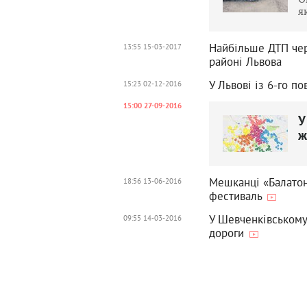
я
Найбільше ДТП чер
13:55 15-03-2017
районі Львова
У Львові із 6-го п
15:23 02-12-2016
15:00 27-09-2016
У
ж
Мешканці «Балатону
18:56 13-06-2016
фестиваль
У Шевченківському
09:55 14-03-2016
дороги