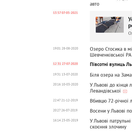
авто
13:57 07-05-2021
У
р
О
Озеро Стосика в м
19:01 28-08-2020
Шевченківської РА
Півсотні вулиць Ль
12:31 27-07-2020
Біля озера на Зам
19:31 13-07-2020
У Львові до кінця 
20:16 10-03-2020
Левандівської
Вбивцю 72-річної л
22:47 21-12-2019
Восени у Львові п
20:27 26-07-2019
У Львові патрульні
16:14 23-05-2019
скоєння злочину