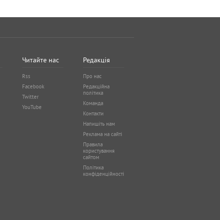
Читайте нас
Редакція
Rss
Про нас
Facebook
Редакційна
політика
Twitter
Команда
YouTube
Контакти
Напишіть нам
Реклама на сайті
Правила
користування
сайтом
Політика
конфіденційності