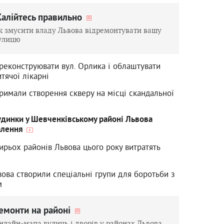
алійтесь правильно
к змусити владу Львова відремонтувати вашу
улицю
 реконструювати вул. Орлика і облаштувати
итячої лікарні
римали створення скверу на місці скандальної
будинки у Шевченківському районі Львова
алення
ирьох районів Львова цього року витратять
вова створили спеціальні групи для боротьби з
м
емонти на районі
нлайн-мапа вулиць і дворів у районах Львова,