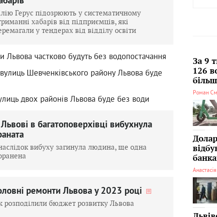
абарів
ілію Герус підозрюють у систематичному
триманні хабарів від підприємців, які
еремагали у тендерах від відділу освіти
ни Львова частково будуть без водопостачання
За 9 
126 в
а вулиць Шевченківського району Львова буде
більші
Роман См
улиць двох районів Львова буде без води
 Львові в багатоповерхівці вибухнула
раната
Долар
наслідок вибуху загинула людина, ще одна
відбу
оранена
банка
Анастасі
оловні ремонти Львова у 2023 році
к розподілили бюджет розвитку Львова
Львів