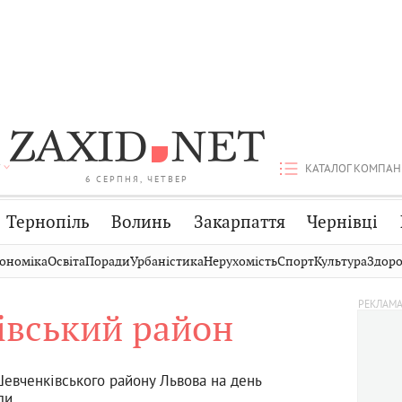
КАТАЛОГ КОМПАН
6 СЕРПНЯ, ЧЕТВЕР
Тернопіль
Волинь
Закарпаття
Чернівці
Стрий
Публікації
Авто
ономіка
Освіта
Поради
Урбаністика
Нерухомість
Спорт
Культура
Здоро
Дрогобич
Світ
Економіка
івський район
Хмельницький
Кіно
Дім
Вінниця
Фото
Освіта
евченківського району Львова на день
ди