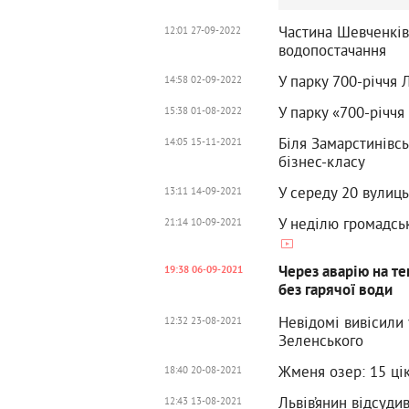
Частина Шевченків
12:01 27-09-2022
водопостачання
У парку 700-річчя
14:58 02-09-2022
У парку «700-річч
15:38 01-08-2022
Біля Замарстинівс
14:05 15-11-2021
бізнес-класу
У середу 20 вулиц
13:11 14-09-2021
У неділю громадсь
21:14 10-09-2021
Через аварію на т
19:38 06-09-2021
без гарячої води
Невідомі вивісили 
12:32 23-08-2021
Зеленського
Жменя озер: 15 цік
18:40 20-08-2021
Львів’янин відсуди
12:43 13-08-2021