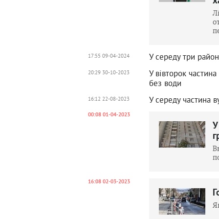
х
Л
о
п
У середу три райо
17:55 09-04-2024
У вівторок частин
20:29 30-10-2023
без води
У середу частина в
16:12 22-08-2023
00:08 01-04-2023
У
г
В
п
16:08 02-03-2023
Г
Я