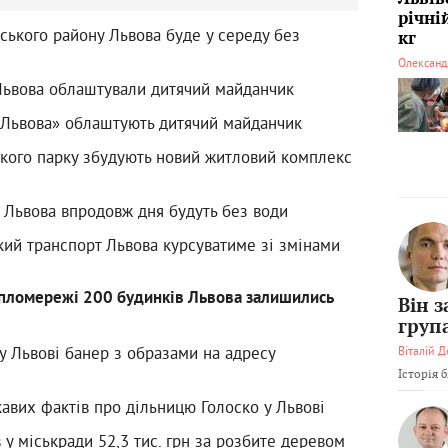
річні
ського району Львова буде у середу без
кг
Олександ
 Львова облаштували дитячий майданчик
я Львова» облаштують дитячий майданчик
ького парку збудують новий житловий комплекс
ь Львова впродовж дня будуть без води
кий транспорт Львова курсуватиме зі змінами
епломережі 200 будинків Львова залишились
Він 
груп
у Львові банер з образами на адресу
Віталій Д
Історія 
авих фактів про дільницю Голоско у Львові
в у міськради 52,3 тис. грн за розбите деревом