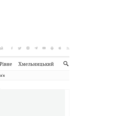
ІЙ
Рівне
Хмельницький
Словко
Культура
вʼя
Рецепти
Здоров'я
Спорт
Краєзнавство
Нерухомість
Домашні тварини