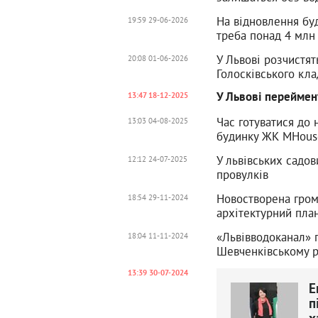
На відновлення буд
19:59 29-06-2026
треба понад 4 млн
У Львові розчистят
20:08 01-06-2026
Голосківського кл
У Львові переймену
13:47 18-12-2025
Час готуватися до
13:03 04-08-2025
будинку ЖК MHous
У львівських садов
12:12 24-07-2025
провулків
Новостворена гром
18:54 29-11-2024
архітектурний пла
«Львівводоканал» 
18:04 11-11-2024
Шевченківському р
13:39 30-07-2024
Е
п