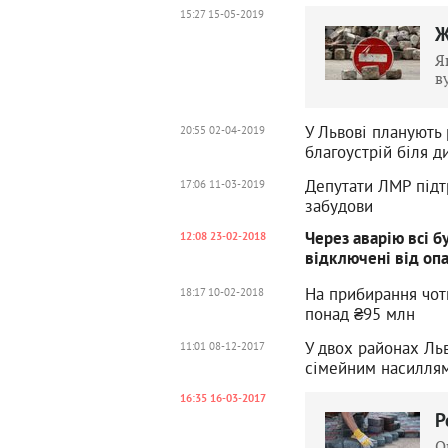
15:27 15-05-2019
Ж
Я
в
У Львові планують
20:55 02-04-2019
благоустрій біля д
Депутати ЛМР підт
17:06 11-03-2019
забудови
Через аварію всі 
12:08 23-02-2018
відключені від оп
На прибирання чот
18:17 10-02-2018
понад ₴95 млн
У двох районах Ль
11:01 08-12-2017
сімейним насилля
16:35 16-03-2017
Р
О