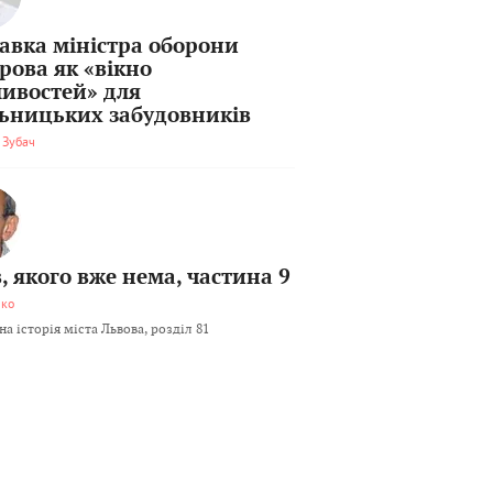
тавка міністра оборони
рова як «вікно
ивостей» для
льницьких забудовників
 Зубач
, якого вже нема, частина 9
мко
а історія міста Львова, розділ 81