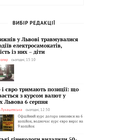
ВИБІР РЕДАКЦІЇ
тижнів у Львові травмувалися
одіїв електросамокатів,
сть із них – діти
оляр
сьогодні, 15:10
 і євро тримають позиції: що
вається з курсом валют у
х Львова 6 серпня
я Лукашевська
сьогодні, 12:50
Офційний курс долара знизився на 6
копійок, водночас курс євро виріс на
9 копійок
ські гінекологи видалили 50-