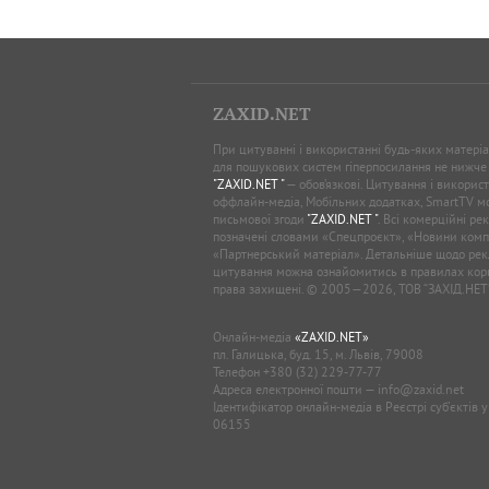
ZAXID.NET
При цитуванні і використанні будь-яких матеріал
для пошукових систем гіперпосилання не нижче
"ZAXID.NET "
— обов’язкові. Цитування і використ
оффлайн-медіа, Мобільних додатках, SmartTV 
письмової згоди
"ZAXID.NET "
. Всі комерційні ре
позначені словами «Спецпроєкт», «Новини комп
«Партнерський матеріал». Детальніше щодо рек
цитування можна ознайомитись в правилах кори
права захищені. © 2005—2026, ТОВ “ЗАХІД.НЕТ
Онлайн-медіа
«ZAXID.NET»
пл. Галицька, буд. 15, м. Львів, 79008
Телефон
+380 (32) 229-77-77
Адреса електронної пошти —
info@zaxid.net
Ідентифікатор онлайн-медіа в Реєстрі суб'єктів 
06155