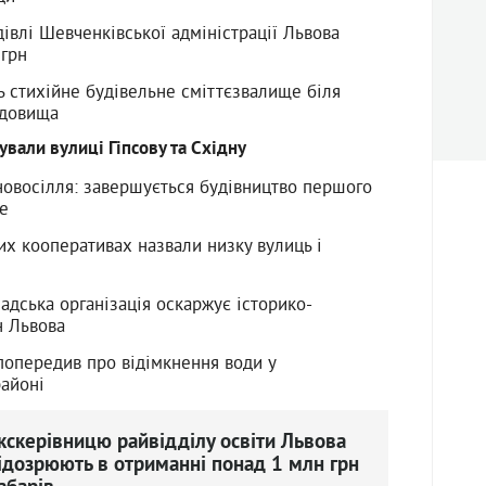
івлі Шевченківської адміністрації Львова
 грн
ь стихійне будівельне сміттєзвалище біля
адовища
вали вулиці Гіпсову та Східну
 новосілля: завершується будівництво першого
e
их кооперативах назвали низку вулиць і
адська організація оскаржує історико-
н Львова
попередив про відімкнення води у
айоні
кскерівницю райвідділу освіти Львова
ідозрюють в отриманні понад 1 млн грн