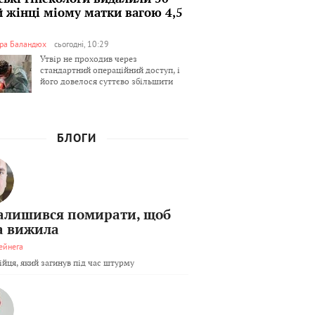
й жінці міому матки вагою 4,5
ра Баландюх
сьогодні, 10:29
Утвір не проходив через
стандартний операційний доступ, і
його довелося суттєво збільшити
БЛОГИ
залишився помирати, щоб
а вижила
ейнега
бійця, який загинув під час штурму