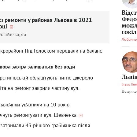
Відс
Федо
сі ремонти у районах Львова в 2021
можл
оці
сокі
нлайн-карта
Любомир
ікрорайоні Під Голоском передали на баланс
вова завтра залишаться без води
Львів
арстинівській облаштують питне джерело
Ілько Ле
літа на ремонт закрили частину вул.
Популярн
ьвів’янки ув’язнили на 10 років
очнуть ремонтувати вул. Шевченка
 затримали 43-річного грабіжника після