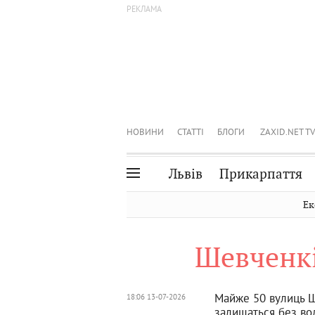
НОВИНИ
СТАТТІ
БЛОГИ
ZAXID.NET TV
Львів
Прикарпаття
Івано-Франківськ
Рівне
Ек
Тернопіль
Львів
Шевченк
Волинь
Чернівці
Закарпаття
Шептицький
Майже 50 вулиць Ш
18:06 13-07-2026
залишаться без во