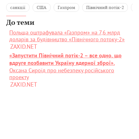
санкції
США
Газпром
Північний потік-2
Р
До теми
Польща оштрафувала «Газпром» на 7,6 млрд
доларів за будівництво «Північного потоку-2»
ZAXID.NET
«Запустити Північний потік-2 – все одно, що
вдруге позбавити Україну ядерної зброї».
Оксана Сироїд про небезпеку російського
проекту
ZAXID.NET