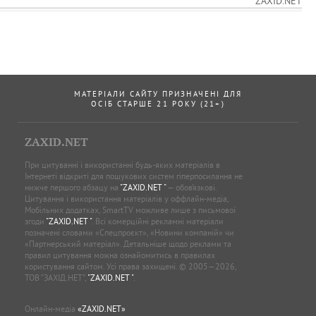
ZAXID.NET
МАТЕРІАЛИ САЙТУ ПРИЗНАЧЕНІ ДЛЯ
ОСІБ СТАРШЕ 21 РОКУ (21+)
ZAXID.NET
При цитуванні і використанні будь-яких матеріалів в
Інтернеті відкриті для пошукових систем гіперпосилання не
нижче першого абзацу на
"ZAXID.NET "
— обов’язкові.
Цитування і використання матеріалів у оффлайн-медіа,
Мобільних додатках, SmartTV можливе лише з письмової
згоди
"ZAXID.NET "
. Всі комерційні рекламні матеріали
позначені словами «Спецпроєкт», «Новини компаній» чи
«Партнерський матеріал». Детальніше щодо реклами та
правил цитування можна ознайомитись в правилах
користування сайтом. Усі права захищені. © 2005—2026,
ТОВ “ЗАХІД.НЕТ”,
"ZAXID.NET "
.
Онлайн-медіа
«ZAXID.NET»