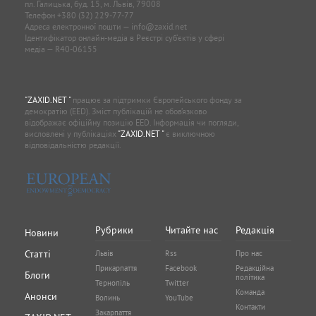
пл. Галицька, буд. 15, м. Львів, 79008
Телефон
+380 (32) 229-77-77
Адреса електронної пошти —
info@zaxid.net
Ідентифікатор онлайн-медіа в Реєстрі суб'єктів у сфері
медіа — R40-06155
"ZAXID.NET "
працює за підтримки Європейського фонду за
демократію (EED). Зміст публікацій не обов’язково
відображає офіційну позицію EED. Інформація чи погляди,
висловлені у публікаціях
"ZAXID.NET "
є виключною
відповідальністю редакції.
Рубрики
Читайте нас
Редакція
Новини
Статті
Львів
Rss
Про нас
Прикарпаття
Facebook
Редакційна
Блоги
політика
Тернопіль
Twitter
Команда
Анонси
Волинь
YouTube
Контакти
Закарпаття