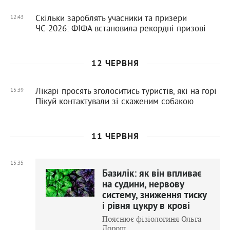
Скільки зароблять учасники та призери
12:43
ЧС-2026: ФІФА встановила рекордні призові
12 ЧЕРВНЯ
Лікарі просять зголоситись туристів, які на горі
15:39
Пікуй контактували зі скаженим собакою
11 ЧЕРВНЯ
15:35
Базилік: як він впливає
на судини, нервову
систему, зниження тиску
і рівня цукру в крові
Пояснює фізіологиня Ольга
Дорош