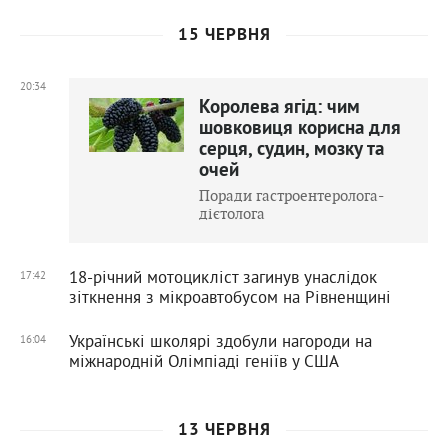
15 ЧЕРВНЯ
20:34
Королева ягід: чим
шовковиця корисна для
серця, судин, мозку та
очей
Поради гастроентеролога-
дієтолога
18-річний мотоцикліст загинув унаслідок
17:42
зіткнення з мікроавтобусом на Рівненщині
Українські школярі здобули нагороди на
16:04
міжнародній Олімпіаді геніїв у США
13 ЧЕРВНЯ