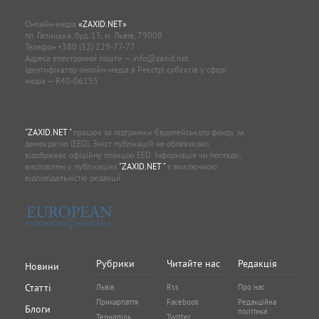
Онлайн-медіа
«ZAXID.NET»
пл. Галицька, буд. 15, м. Львів, 79008
Телефон
+380 (32) 229-77-77
Адреса електронної пошти —
info@zaxid.net
Ідентифікатор онлайн-медіа в Реєстрі суб'єктів у сфері
медіа — R40-06155
"ZAXID.NET "
працює за підтримки Європейського фонду за
демократію (EED). Зміст публікацій не обов’язково
відображає офіційну позицію EED. Інформація чи погляди,
висловлені у публікаціях
"ZAXID.NET "
є виключною
відповідальністю редакції.
Рубрики
Читайте нас
Редакція
Новини
Статті
Львів
Rss
Про нас
Прикарпаття
Facebook
Редакційна
Блоги
політика
Тернопіль
Twitter