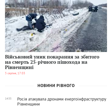
15
0
Військовий уник покарання за збитого
на смерть 25-річного пішохода на
Рівненщині
5 серпня, 17:03
НОВИНИ РІВНОГО
Росія атакувала дронами енергоінфраструктуру
14:55
Рівненщини