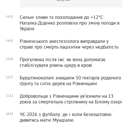
Сильні зливи та похолодання до +12°С:
14:52
Наталка Діденко розповіла про зміну погоди в
Україні
Рівненського анестезіолога виправдали у
14:42
справі про смерть пацієнтки через недбалість
Прогулянка після їжі: як вона допомагає
13:46
стабілізувати рівень цукру в крові
Бурштинокопачі знищили 50 гектарів родючого
12:27
ґрунту та сотні дерев на Рівненщині
Добровольця з Рівненщини увʼязнили на 13
11:12
років за смертельну стрілянину на Білому озері
ЧС-2026 з футболу: де і коли безкоштовно
10:55
дивитись матчі Мундіалю