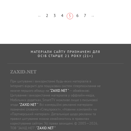
←
2
3
4
6
7
→
5
МАТЕРІАЛИ САЙТУ ПРИЗНАЧЕНІ ДЛЯ
ОСІБ СТАРШЕ 21 РОКУ (21+)
ZAXID.NET
При цитуванні і використанні будь-яких матеріалів в
Інтернеті відкриті для пошукових систем гіперпосилання не
нижче першого абзацу на
"ZAXID.NET "
— обов’язкові.
Цитування і використання матеріалів у оффлайн-медіа,
Мобільних додатках, SmartTV можливе лише з письмової
згоди
"ZAXID.NET "
. Всі комерційні рекламні матеріали
позначені словами «Спецпроєкт», «Новини компаній» чи
«Партнерський матеріал». Детальніше щодо реклами та
правил цитування можна ознайомитись в правилах
користування сайтом. Усі права захищені. © 2005—2026,
ТОВ “ЗАХІД.НЕТ”,
"ZAXID.NET "
.