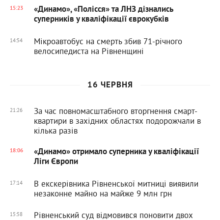
«Динамо», «Полісся» та ЛНЗ дізнались
15:23
суперників у кваліфікації єврокубків
Мікроавтобус на смерть збив 71-річного
14:54
велосипедиста на Рівненщині
16 ЧЕРВНЯ
За час повномасштабного вторгнення смарт-
21:26
квартири в західних областях подорожчали в
кілька разів
«Динамо» отримало суперника у кваліфікації
18:06
Ліги Європи
В екскерівника Рівненської митниці виявили
17:14
незаконне майно на майже 9 млн грн
Рівненський суд відмовився поновити двох
15:58