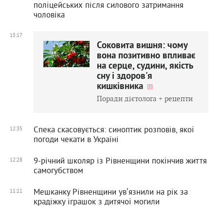
поліцейських після силового затримання
чоловіка
15:17
Соковита вишня: чому
вона позитивно впливає
на серце, судини, якість
сну і здоров'я
кишківника
Поради дієтолога + рецепти
Спека скасовується: синоптик розповів, якої
12:35
погоди чекати в Україні
9-річний школяр із Рівненщини покінчив життя
12:28
самогубством
Мешканку Рівненщини увʼязнили на рік за
11:11
крадіжку іграшок з дитячої могили