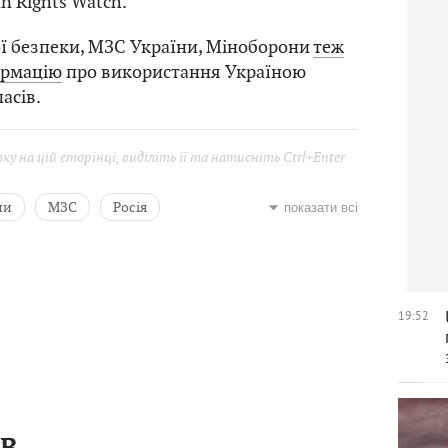
n Rights Watch.
ї безпеки, МЗС України, Міноборони
теж
ормацію
про використання Україною
асів.
у на цій сторінці, виділіть її та натисніть Ctrl+Enter
ни
МЗС
Росія
показати всі
ни України
ОБСЄ
Human Rights Watch
19:52