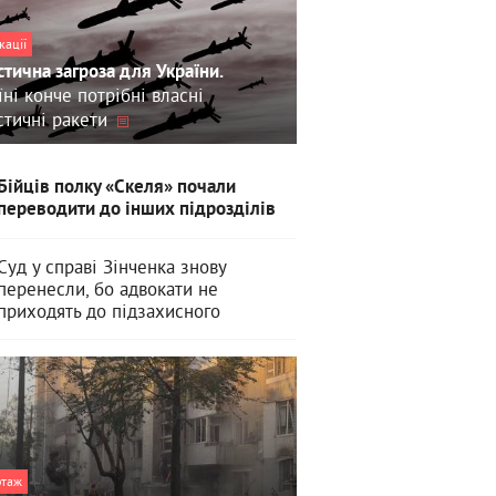
кації
стична загроза для України.
їні конче потрібні власні
стичні ракети
Бійців полку «Скеля» почали
переводити до інших підрозділів
Суд у справі Зінченка знову
перенесли, бо адвокати не
приходять до підзахисного
ртаж