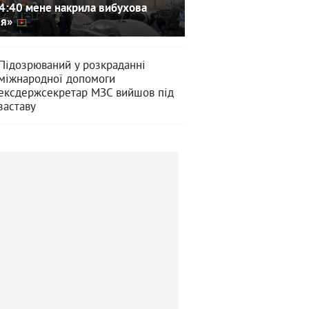
4:40 мене накрила вибухова
ля»
Підозрюваний у розкраданні
міжнародної допомоги
ексдержсекретар МЗС вийшов під
заставу