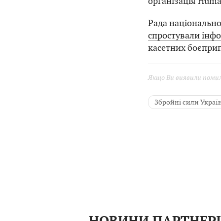
організація Huma
Рада національно
спростували інф
касетних боєприп
Якщо Ви виявили помилк
Збройні сили Украї
Міністерство оборо
Тероризм
АТО