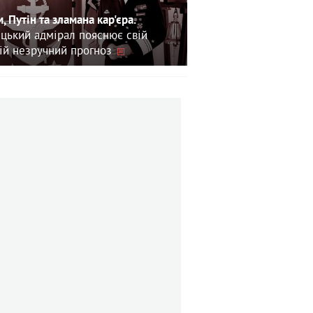
, Путін та зламана кар'єра.
цький адмірал пояснює свій
ій незручний прогноз