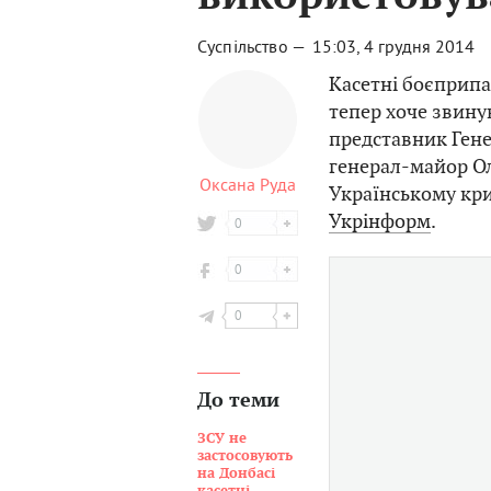
Суспільство —
15:03, 4 грудня 2014
Касетні боєприпас
тепер хоче звину
представник Гене
генерал-майор Ол
Оксана Руда
Українському кри
Укрінформ
.
0
0
0
До теми
ЗСУ не
застосовують
на Донбасі