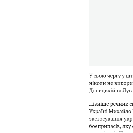
У свою чергу у ш
ніколи не викори
Донецькій та Луг
Пізніше речник с
Україні Михайло
застосування ук
боєприпасів, як