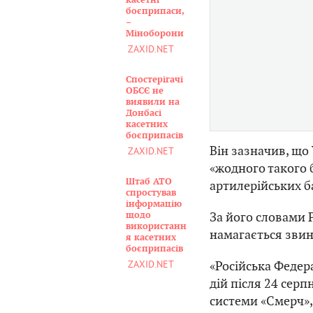
касетні
боєприпаси,
–
Міноборони
ZAXID.NET
Спостерігачі
ОБСЄ не
виявили на
Донбасі
касетних
боєприпасів
Він зазначив, що
ZAXID.NET
«жодного такого 
Штаб АТО
артилерійських б
спростував
інформацію
За його словами 
щодо
використанн
намагається звин
я касетних
боєприпасів
ZAXID.NET
«Російська Федера
дій після 24 серп
системи «Смерч»,