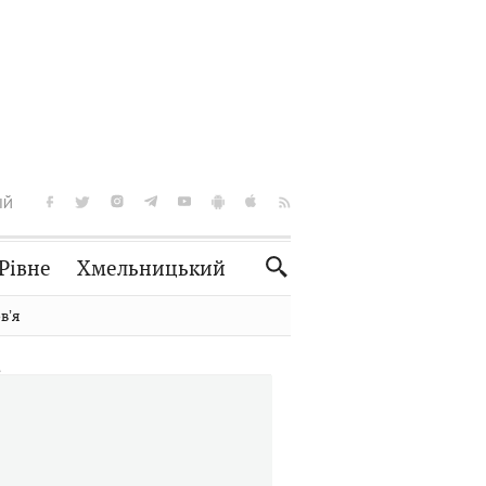
ІЙ
Рівне
Хмельницький
Словко
Культура
вʼя
Рецепти
Здоров'я
Спорт
Краєзнавство
Нерухомість
Домашні тварини