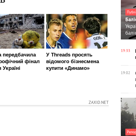
ІВ
Публі
Балі
Укра
балі
19:33
19:02
ZAXID.NET
Репо