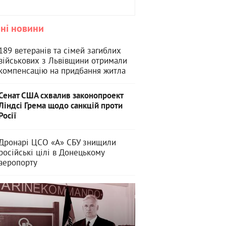
ні новини
189 ветеранів та сімей загиблих
військових з Львівщини отримали
компенсацію на придбання житла
Сенат США схвалив законопроект
Ліндсі Грема щодо санкцій проти
Росії
Дронарі ЦСО «А» СБУ знищили
російські цілі в Донецькому
аеропорту