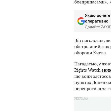
боєприпасами»,- 
Якщо хочете
оперативно
Додайте ZAXID
Він наголосив, щ
обстріляний, зок
оборони Києва.
Нагадаємо, у жов
Rights Watch
звин
що вони застосов
пунктах Донецько
перепросила за с