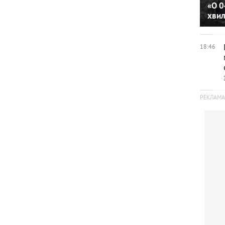
«О 0
хви
18:46