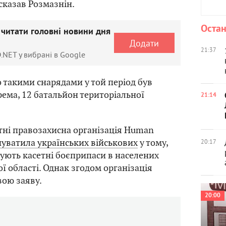
сказав Розмазнін.
Остан
 читати головні новини дня
Додати
21:37
.NET у вибрані в Google
о такими снарядами у той період був
рема, 12 батальйон територіальної
21:14
тні правозахисна організація Human
уватила українських військових
у тому,
20:17
ують касетні боєприпаси в населених
ї області. Однак згодом організація
вою заяву.
20:00