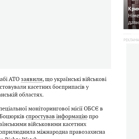
Крим
Німе
давн
табі АТО
заявили
, що українські військові
стовували касетних боєприпасів у
анській областях.
пеціальної моніторингової місії ОБСЄ в
 Боцюрків
спростував інформацію
про
раїнськими військовими касетних
у оприлюднила міжнародна правозахисна