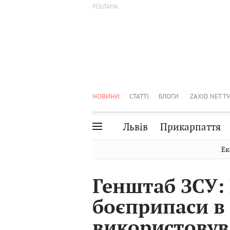
НОВИНИ
СТАТТІ
БЛОГИ
ZAXID.NET TV
Львів
Прикарпаття
Івано-Франківськ
Рівне
Ек
Тернопіль
Львів
Генштаб ЗСУ: 
Волинь
Чернівці
боєприпаси в 
Закарпаття
Шептицький
використовув