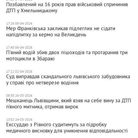
Позбавлений на 16 років прав військовий спричинив
ДТП у Хмельницькому
17:26 08-04-2026
Мер Франківська закликав підлеглих не сідати
напідпитку за кермо на Великдень
17:40 06-04-2026
П'яний водій збив двох пішоходів та протаранив три
мотоцикли в Збаражі
17:12 02-04-2026
Суд виправдав скандального львівського забудовника
у справі про нетверезе водіння
08:30 26-03-2026
Мешканець Львівщини, який взяв на себе вину за ДТП
п’яного митника, отримав вирок
13:02 24-03-2026
Екссуддю з Рівного судитимуть за підробку
медичного висновку для уникнення відповідальності