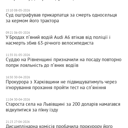
15:10 08-05-2026
Суд оштрафував прикарпатця за смерть односельця
за кермом його трактора
09:21 06-05-2026
У Бродах пʼяний водій Audi A6 втікав від поліції і
насмерть збив 63-річного велосипедиста
11:35 01-05-2026
Суддю на Рівненщині призначили на посаду повторно
попри лояльність до пʼяних водіїв
16:50 30-04-2026
Прокурора з Харківщини не підвищуватимуть через
ігнорування прохання пройти тест на спʼяніння
11:04 30-04-2026
Староста села на Львівщині за 200 доларів намагався
відкупитися за п’яну їзду
21:23 27-04-2026
Дисциплінарна комісія пробачила прокурору його