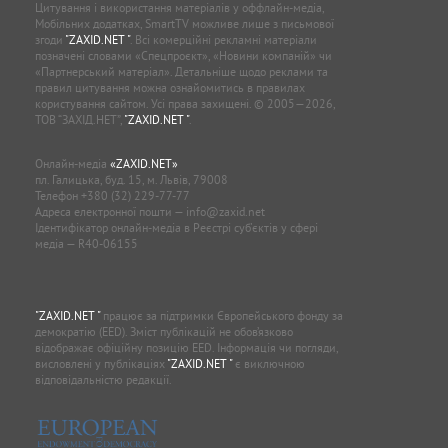
Цитування і використання матеріалів у оффлайн-медіа,
Мобільних додатках, SmartTV можливе лише з письмової
згоди
"ZAXID.NET "
. Всі комерційні рекламні матеріали
позначені словами «Спецпроєкт», «Новини компаній» чи
«Партнерський матеріал». Детальніше щодо реклами та
правил цитування можна ознайомитись в правилах
користування сайтом. Усі права захищені. © 2005—2026,
ТОВ “ЗАХІД.НЕТ”,
"ZAXID.NET "
.
Онлайн-медіа
«ZAXID.NET»
пл. Галицька, буд. 15, м. Львів, 79008
Телефон
+380 (32) 229-77-77
Адреса електронної пошти —
info@zaxid.net
Ідентифікатор онлайн-медіа в Реєстрі суб'єктів у сфері
медіа — R40-06155
"ZAXID.NET "
працює за підтримки Європейського фонду за
демократію (EED). Зміст публікацій не обов’язково
відображає офіційну позицію EED. Інформація чи погляди,
висловлені у публікаціях
"ZAXID.NET "
є виключною
відповідальністю редакції.