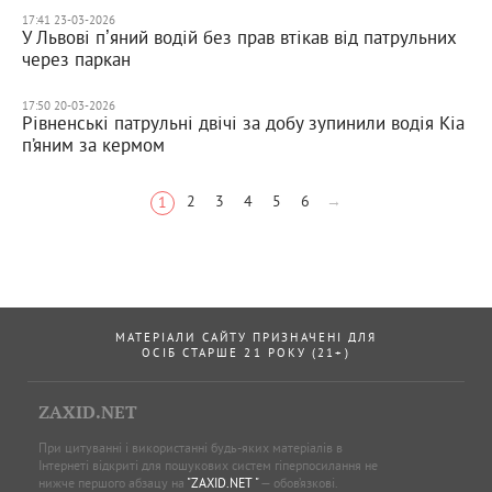
17:41 23-03-2026
У Львові пʼяний водій без прав втікав від патрульних
через паркан
17:50 20-03-2026
Рівненські патрульні двічі за добу зупинили водія Kia
п’яним за кермом
2
3
4
5
6
→
1
МАТЕРІАЛИ САЙТУ ПРИЗНАЧЕНІ ДЛЯ
ОСІБ СТАРШЕ 21 РОКУ (21+)
ZAXID.NET
При цитуванні і використанні будь-яких матеріалів в
Інтернеті відкриті для пошукових систем гіперпосилання не
нижче першого абзацу на
"ZAXID.NET "
— обов’язкові.