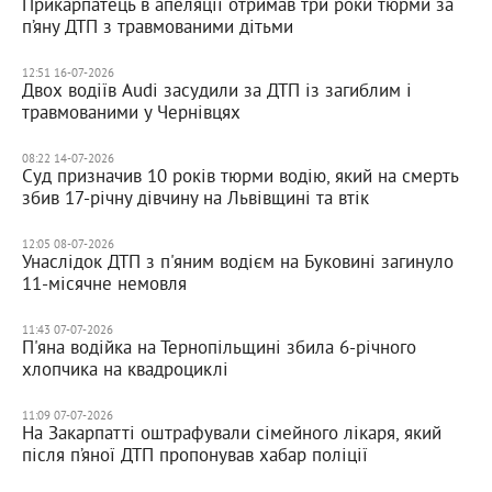
Прикарпатець в апеляції отримав три роки тюрми за
п’яну ДТП з травмованими дітьми
12:51 16-07-2026
Двох водіїв Audi засудили за ДТП із загиблим і
травмованими у Чернівцях
08:22 14-07-2026
Суд призначив 10 років тюрми водію, який на смерть
збив 17-річну дівчину на Львівщині та втік
12:05 08-07-2026
Унаслідок ДТП з п'яним водієм на Буковині загинуло
11-місячне немовля
11:43 07-07-2026
П'яна водійка на Тернопільщині збила 6-річного
хлопчика на квадроциклі
11:09 07-07-2026
На Закарпатті оштрафували сімейного лікаря, який
після п’яної ДТП пропонував хабар поліції