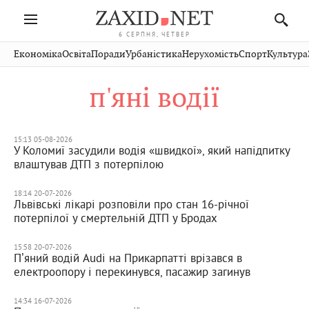
6 СЕРПНЯ, ЧЕТВЕР
Івано-
Публікації
Авто
Словко
Культура
Економіка
Освіта
Поради
Урбаністика
Нерухомість
Спорт
Культура
Стрий
Рівне
Франківськ
Світ
Економіка
Рецепти
Здоров'я
Дрогобич
Львів
Тернопіль
п'яні водії
Кіно
Дім
Спорт
Краєзнавство
Хмельницький
Чернівці
Волинь
Фото
Освіта
Нерухомість
Домашні
Вінниця
Шептицький
Закарпаття
тварини
15:13 05-08-2026
У Коломиї засудили водія «швидкої», який напідпитку
влаштував ДТП з потерпілою
18:14 20-07-2026
Львівські лікарі розповіли про стан 16-річної
потерпілої у смертельній ДТП у Бродах
15:58 20-07-2026
Пʼяний водій Audi на Прикарпатті врізався в
електроопору і перекинувся, пасажир загинув
14:34 16-07-2026