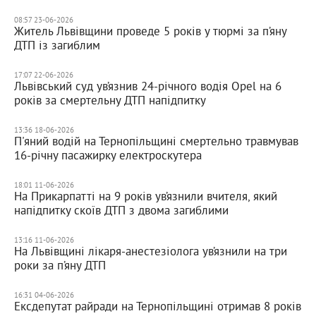
08:57 23-06-2026
Житель Львівщини проведе 5 років у тюрмі за п’яну
ДТП із загиблим
17:07 22-06-2026
Львівський суд ув’язнив 24-річного водія Opel на 6
років за смертельну ДТП напідпитку
13:36 18-06-2026
П'яний водій на Тернопільщині смертельно травмував
16-річну пасажирку електроскутера
18:01 11-06-2026
На Прикарпатті на 9 років ув’язнили вчителя, який
напідпитку скоїв ДТП з двома загиблими
13:16 11-06-2026
На Львівщині лікаря-анестезіолога ув’язнили на три
роки за п’яну ДТП
16:31 04-06-2026
Ексдепутат райради на Тернопільщині отримав 8 років