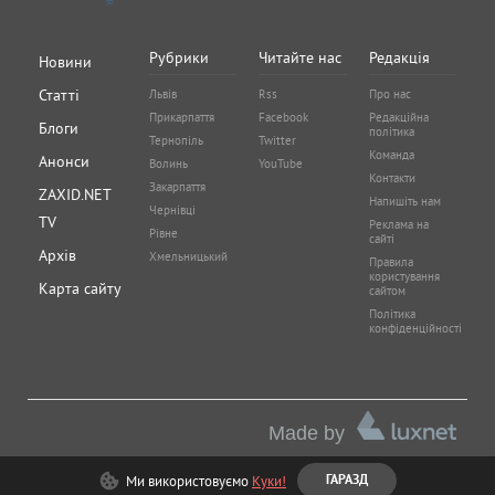
Рубрики
Читайте нас
Редакція
Новини
Статті
Львів
Rss
Про нас
Прикарпаття
Facebook
Редакційна
Блоги
політика
Тернопіль
Twitter
Команда
Анонси
Волинь
YouTube
Контакти
Закарпаття
ZAXID.NET
Напишіть нам
Чернівці
TV
Реклама на
Рівне
сайті
Архів
Хмельницький
Правила
користування
Карта сайту
сайтом
Політика
конфіденційності
Made by
Ми використовуємо
Куки!
ГАРАЗД