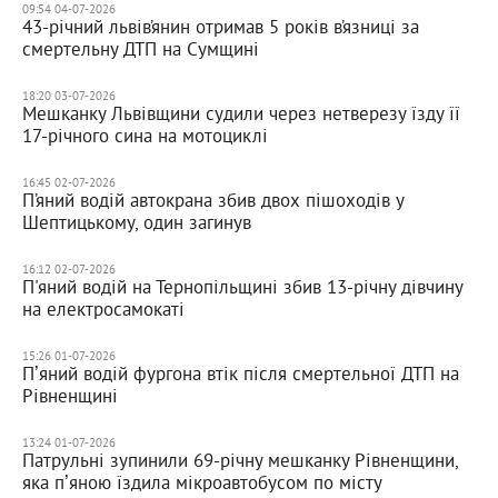
09:54 04-07-2026
43-річний львів’янин отримав 5 років в’язниці за
смертельну ДТП на Сумщині
18:20 03-07-2026
Мешканку Львівщини судили через нетверезу їзду її
17-річного сина на мотоциклі
16:45 02-07-2026
П’яний водій автокрана збив двох пішоходів у
Шептицькому, один загинув
16:12 02-07-2026
П'яний водій на Тернопільщині збив 13-річну дівчину
на електросамокаті
15:26 01-07-2026
Пʼяний водій фургона втік після смертельної ДТП на
Рівненщині
13:24 01-07-2026
Патрульні зупинили 69-річну мешканку Рівненщини,
яка пʼяною їздила мікроавтобусом по місту