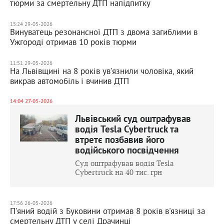
тюрми за смертельну ДТП напідпитку
15:24 29-05-2026
Винуватець резонансної ДТП з двома загиблими в
Ужгороді отримав 10 років тюрми
11:51 29-05-2026
На Львівщині на 8 років ув'язнили чоловіка, який
викрав автомобіль і вчинив ДТП
14:04 27-05-2026
Львівський суд оштрафував
водія Tesla Cybertruck та
втретє позбавив його
водійського посвідчення
Суд оштрафував водія Tesla
Cybertruck на 40 тис. грн
17:56 26-05-2026
П'яний водій з Буковини отримав 8 років в'язниці за
смертельну ДТП у селі Драчинці