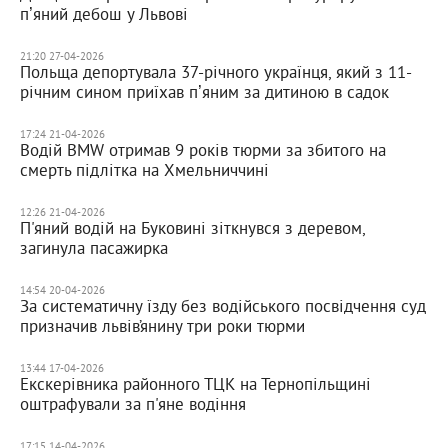
пʼяний дебош у Львові
21:20 27-04-2026
Польща депортувала 37-річного українця, який з 11-
річним сином приїхав пʼяним за дитиною в садок
17:24 21-04-2026
Водій BMW отримав 9 років тюрми за збитого на
смерть підлітка на Хмельниччині
12:26 21-04-2026
П'яний водій на Буковині зіткнувся з деревом,
загинула пасажирка
14:54 20-04-2026
За систематичну їзду без водійського посвідчення суд
призначив львів’янину три роки тюрми
13:44 17-04-2026
Екскерівника районного ТЦК на Тернопільщині
оштрафували за п'яне водіння
17:15 14-04-2026