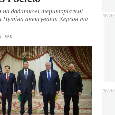
я на додаткові територіальні
я Путіна анексувати Херсон та
0
5