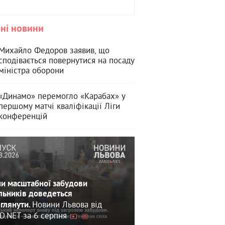
ні новини
Михайло Федоров заявив, що
сподівається повернутися на посаду
міністра оборони
«Динамо» перемогло «Карабах» у
першому матчі кваліфікації Ліги
конференцій
и масштабної забудови
льників доведеться
Новини Львова від
глянути.
D.NET за 6 серпня