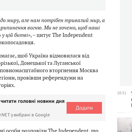
 до миру, але нам потрібен тривалий мир, а
рипинення вогню. Ми не хочемо, щоб наші
 у цій битві»
, – цитує The Independent
окопосадовця.
имагає, щоб Україна відмовилася від
різької, Донецької та Луганської
с повномасштабного вторгнення Москва
регіони, провівши референдуми на
оріях.
20:51
 читати головні новини дня
Додати
.NET у вибрані в Google
йні особи розповіли The Independent, що