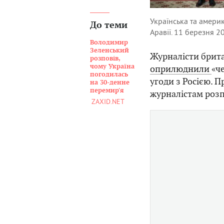
Українська та америк
До теми
Аравії. 11 березня 2
Володимир
Зеленський
Журналісти брита
розповів,
чому Україна
оприлюднили
«ч
погодилась
угоди з Росією. П
на 30-денне
перемир'я
журналістам розп
ZAXID.NET