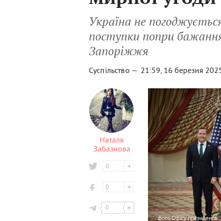
Україна не погоджуєтьс
поступки попри бажанн
Запоріжжя
Суспільство —
21:59, 16 березня 202
Наталя
Забазнова
0
0
0
фото
Офісу президента