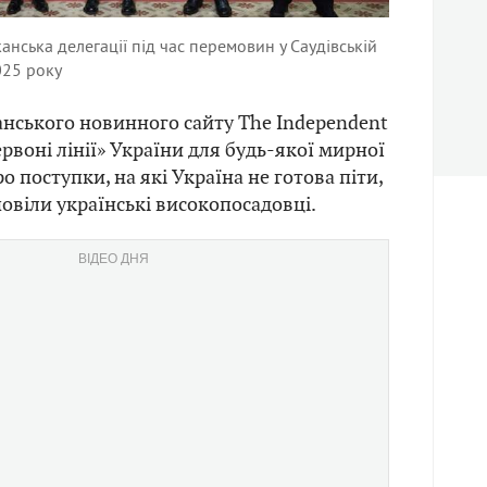
анська делегації під час перемовин у Саудівській
025 року
нського новинного сайту The Independent
ервоні лінії» України для будь-якої мирної
ро поступки, на які Україна не готова піти,
овіли українські високопосадовці.
ВІДЕО ДНЯ