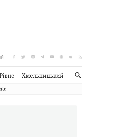
ІЙ
Рівне
Хмельницький
Словко
Культура
вʼя
Рецепти
Здоров'я
Спорт
Краєзнавство
Нерухомість
Домашні тварини