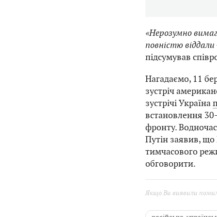
«Нерозумно вимаг
повністю віддали 
підсумував співр
Нагадаємо, 11 бер
зустріч американс
зустрічі Україна
встановлення 30-
фронту. Водночас
Путін заявив, що
тимчасового режи
обговорити.
Якщо Ви виявили помилк
російсько-українськ