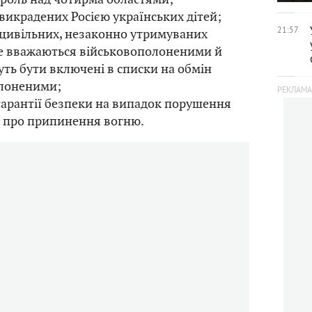
викрадених Росією українських дітей;
21:57
цивільних, незаконно утримуваних
 не вважаються військовополоненими й
ть бути включені в списки на обмін
лоненими;
гарантії безпеки на випадок порушення
и про припинення вогню.