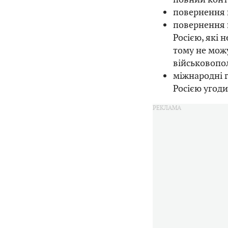
повернення 
повернення 
Росією, які
тому не можу
військовопо
міжнародні 
Росією угод