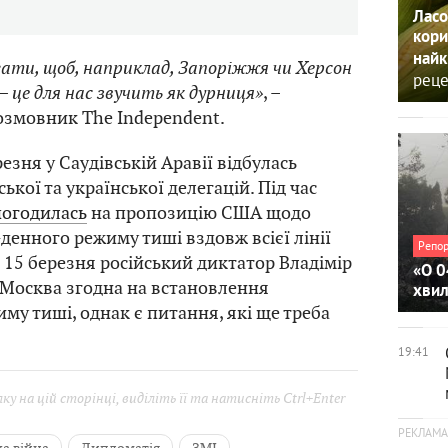
Ласо
кори
найк
ати, щоб, наприклад, Запоріжжя чи Херсон
реце
– це для нас звучить як дурниця»
, –
озмовник The Independent.
езня у Саудівській Аравії відбулась
ької та української делегацій. Під час
погодилась
на пропозицію США щодо
денного режиму тиші вздовж всієї лінії
Репо
 15 березня російський диктатор Владімір
«О 0
 Москва згодна на встановлення
хви
му тиші, однак є питання, які ще треба
19:41
у на цій сторінці, виділіть її та натисніть Ctrl+Enter
а війна
Дипломатія
ЗМІ