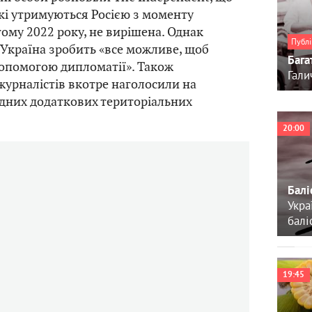
які утримуються Росією з моменту
ому 2022 року, не вирішена. Однак
Публі
 Україна зробить «все можливе, щоб
Бага
допомогою дипломатії». Також
Гали
урналістів вкотре наголосили на
дних додаткових територіальних
20:00
Балі
Укра
балі
19:45