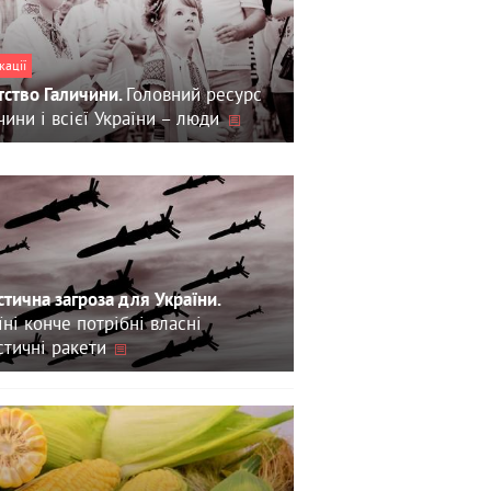
кації
Головний ресурс
тство Галичини.
чини і всієї України – люди
стична загроза для України.
їні конче потрібні власні
стичні ракети