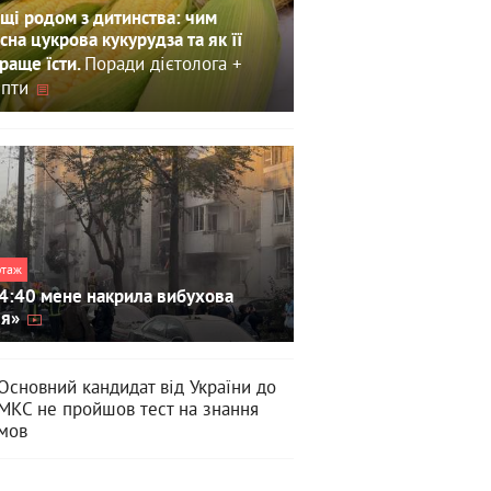
щі родом з дитинства: чим
сна цукрова кукурудза та як її
Поради дієтолога +
раще їсти.
пти
ртаж
4:40 мене накрила вибухова
ля»
Основний кандидат від України до
МКС не пройшов тест на знання
мов