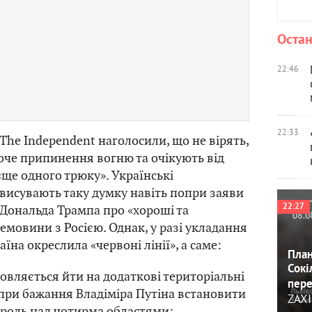
Остан
22:46
22:33
he Independent наголосили, що не вірять,
хоче припинення вогню та очікують від
«ще одного трюку». Українські
висувають таку думку навіть попри заяви
22:27
Дональда Трампа про «хороші та
емовини з Росією. Однак, у разі укладання
їна окреслила «червоні лінії», а саме:
План
Сокі
овляється йти на додаткові територіальні
пере
при бажання Владіміра Путіна встановити
ZAXI
роль над чотирма областями;