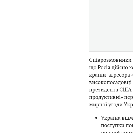
Співрозмовники T
що Росія дійсно 
країни-агресора 
високопосадовці 
президента США 
продуктивні» пер
мирної угоди Укра
Україна відм
поступки по
повний конт