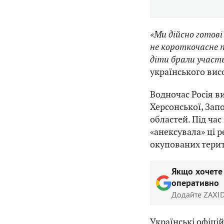
«Ми дійсно готові
не короткочасне п
діти брали участь
українського вис
Водночас Росія в
Херсонської, Запо
областей. Під ча
«анексувала» ці 
окупованих терит
Якщо хочете
оперативно
Додайте ZAXID
Українські офіці