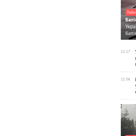
Публі
Балі
Укра
балі
12:17
11:56