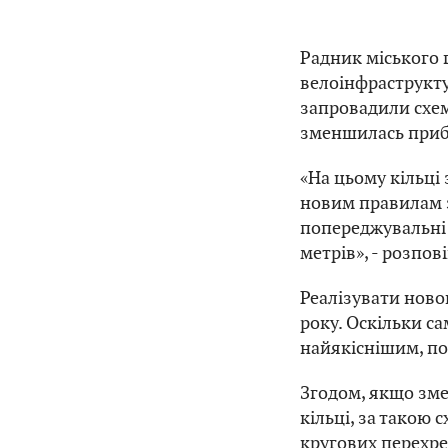
Радник міського 
велоінфраструкту
запровадили схем
зменшилась приб
«На цьому кільці
новим правилам з
попереджувальні 
метрів», - розпов
Реалізувати ново
року. Оскільки са
найякіснішим, по
Згодом, якщо зме
кільці, за такою 
кругових перехре