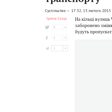
Суспільство —
17:32, 13 лютого 2015
Ірина Скіць
На кільці вулиць
заборонено зміню
0
будуть пропускати
1
1