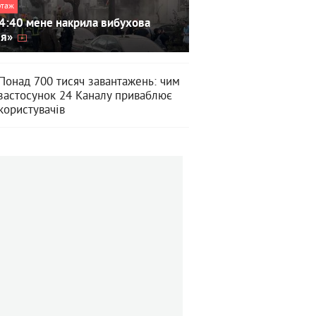
ртаж
4:40 мене накрила вибухова
ля»
Понад 700 тисяч завантажень: чим
застосунок 24 Каналу приваблює
користувачів