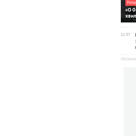
Репо
«О 0
хви
11:37