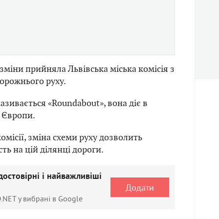
 зміни прийняла Львівська міська комісія з
орожнього руху.
азивається «Roundabout», вона діє в
ї Європи.
омісії, зміна схеми руху дозволить
ть на цій ділянці дороги.
достовірні і найважливіші
Додати
.NET у вибрані в Google