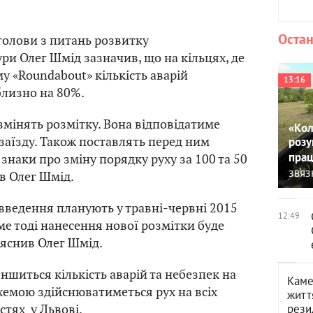
Остан
голови з питань розвитку
ри Олег Шмід зазначив, що на кільцях, де
у «Roundabout» кількість аварій
13:16
лизно на 80%.
 змінять розмітку. Вона відповідатиме
«Кол
аїзду. Також поставлять перед ним
розу
знаки про зміну порядку руху за 100 та 50
прац
зв’я
ів Олег Шмід.
введення планують у травні-червні 2015
12:49
ме тоді нанесення нової розмітки буде
яснив Олег Шмід.
ншиться кількість аварій та небезпек на
Каме
схемою здійснюватиметься рух на всіх
житт
стях у Львові.
рези