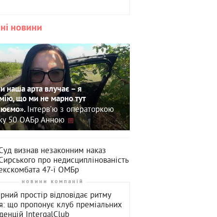
ні новини
и наша арта влучає – я
мію, що ми не марно тут
Інтерв'ю з операторкою
юємо».
зку 50 ОАБр Анною
Суд визнав незаконним наказ
Сирського про недисциплінованість
екскомбата 47-ї ОМБр
новини компаній
рний простір відповідає ритму
я: що пропонує клуб преміальних
денцій ІntergalСlub