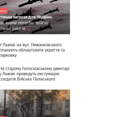
кації
стична загроза для України.
їні конче потрібні власні
стичні ракети
У Львові на вул. Нижанківського
планують облаштувати укриття та
парковку
На старому Голосківському цвинтарі
у Львові проведуть ексгумацію
солдатів Війська Польського