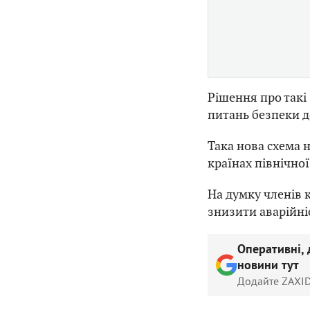
Рішення про такі
питань безпеки д
Така нова схема н
країнах північно
На думку членів к
знизити аварійніс
Оперативні, 
новини тут
Додайте ZAXID