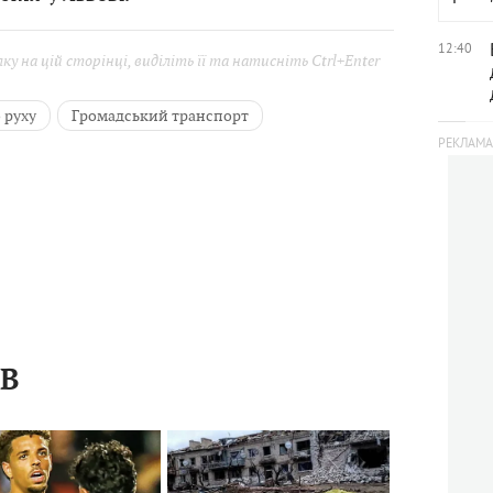
12:40
у на цій сторінці, виділіть її та натисніть Ctrl+Enter
 руху
Громадський транспорт
ІВ