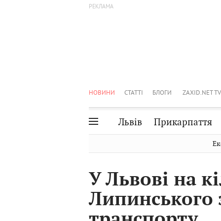
НОВИНИ
СТАТТІ
БЛОГИ
ZAXID.NET TV
Львів
Прикарпаття
Івано-Франківськ
Рівне
Ек
Тернопіль
Львів
У Львові на к
Волинь
Чернівці
Липинського 
Закарпаття
Шептицький
транспорту