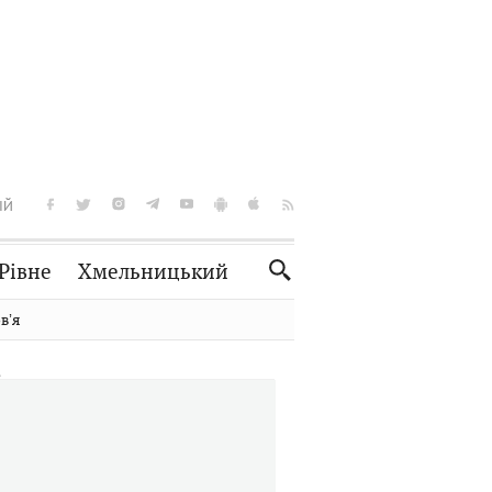
ІЙ
Рівне
Хмельницький
Словко
Культура
вʼя
Рецепти
Здоров'я
Спорт
Краєзнавство
Нерухомість
Домашні тварини