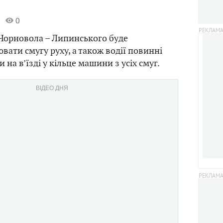
0
 Чорновола – Липинського буде
вати смугу руху, а також водії повинні
 на в’їзді у кільце машини з усіх смуг.
ВІДЕО ДНЯ