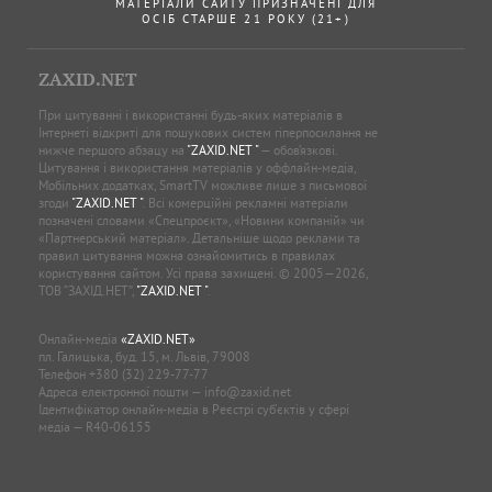
МАТЕРІАЛИ САЙТУ ПРИЗНАЧЕНІ ДЛЯ
ОСІБ СТАРШЕ 21 РОКУ (21+)
ZAXID.NET
При цитуванні і використанні будь-яких матеріалів в
Інтернеті відкриті для пошукових систем гіперпосилання не
нижче першого абзацу на
"ZAXID.NET "
— обов’язкові.
Цитування і використання матеріалів у оффлайн-медіа,
Мобільних додатках, SmartTV можливе лише з письмової
згоди
"ZAXID.NET "
. Всі комерційні рекламні матеріали
позначені словами «Спецпроєкт», «Новини компаній» чи
«Партнерський матеріал». Детальніше щодо реклами та
правил цитування можна ознайомитись в правилах
користування сайтом. Усі права захищені. © 2005—2026,
ТОВ “ЗАХІД.НЕТ”,
"ZAXID.NET "
.
Онлайн-медіа
«ZAXID.NET»
пл. Галицька, буд. 15, м. Львів, 79008
Телефон
+380 (32) 229-77-77
Адреса електронної пошти —
info@zaxid.net
Ідентифікатор онлайн-медіа в Реєстрі суб'єктів у сфері
медіа — R40-06155