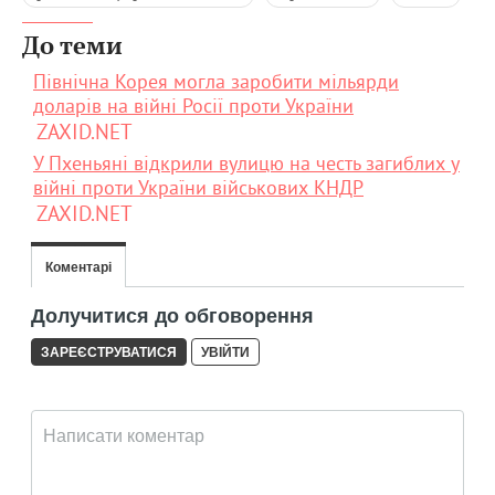
До теми
Північна Корея могла заробити мільярди
доларів на війні Росії проти України
ZAXID.NET
У Пхеньяні відкрили вулицю на честь загиблих у
війні проти України військових КНДР
ZAXID.NET