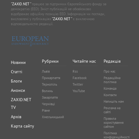
"ZAXID.NET "
працює за підтримки Європейського фонду за
демократію (EED). Зміст публікацій не обов’язково
відображає офіційну позицію EED. Інформація чи погляди,
висловлені у публікаціях
"ZAXID.NET "
є виключною
відповідальністю редакції.
Рубрики
Читайте нас
Редакція
Новини
Статті
Львів
Rss
Про нас
Прикарпаття
Facebook
Редакційна
Блоги
політика
Тернопіль
Twitter
Команда
Анонси
Волинь
YouTube
Контакти
Закарпаття
ZAXID.NET
Напишіть нам
Чернівці
TV
Реклама на
Рівне
сайті
Архів
Хмельницький
Правила
користування
Карта сайту
сайтом
Політика
конфіденційності