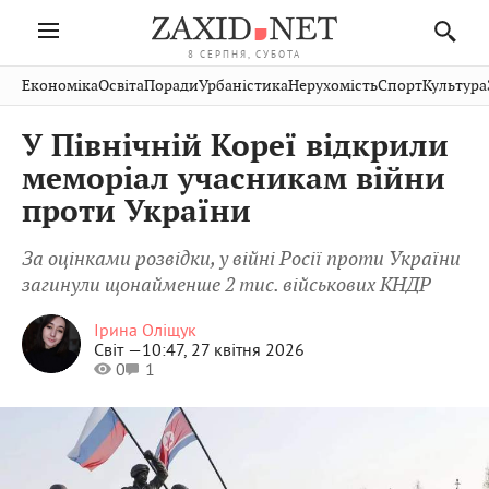
8 СЕРПНЯ, СУБОТА
Івано-
Публікації
Авто
Словко
Культура
Економіка
Освіта
Поради
Урбаністика
Нерухомість
Спорт
Культура
Стрий
Рівне
Франківськ
Світ
Економіка
Рецепти
Здоров'я
Дрогобич
Львів
Тернопіль
У Північній Кореї відкрили
Кіно
Дім
Спорт
Краєзнавство
Хмельницький
Чернівці
Волинь
меморіал учасникам війни
Фото
Освіта
Нерухомість
Домашні
Вінниця
Шептицький
проти України
Закарпаття
тварини
За оцінками розвідки, у війні Росії проти України
загинули щонайменше 2 тис. військових КНДР
Ірина Оліщук
Світ —
10:47, 27 квітня 2026
0
1