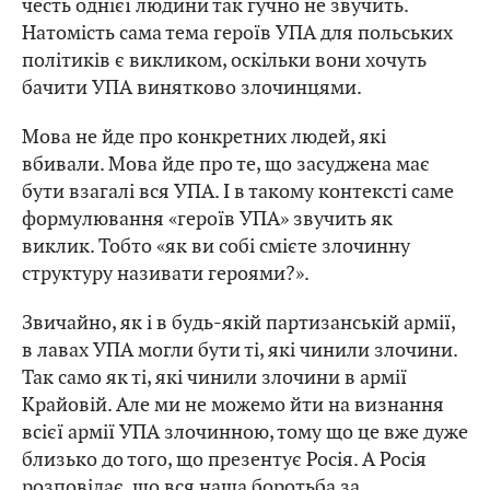
честь однієї людини так гучно не звучить.
Натомість сама тема героїв УПА для польських
політиків є викликом, оскільки вони хочуть
бачити УПА винятково злочинцями.
Мова не йде про конкретних людей, які
вбивали. Мова йде про те, що засуджена має
бути взагалі вся УПА. І в такому контексті саме
формулювання «героїв УПА» звучить як
виклик. Тобто «як ви собі смієте злочинну
структуру називати героями?».
Звичайно, як і в будь-якій партизанській армії,
в лавах УПА могли бути ті, які чинили злочини.
Так само як ті, які чинили злочини в армії
Крайовій. Але ми не можемо йти на визнання
всієї армії УПА злочинною, тому що це вже дуже
близько до того, що презентує Росія. А Росія
розповідає, що вся наша боротьба за