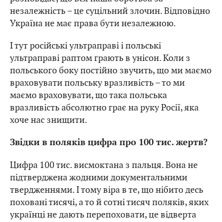
незалежність – це суцільний злочин. Відповідно
Україна не має права бути незалежною.
І тут російські ультраправі і польські
ультраправі раптом грають в унісон. Коли з
польського боку постійно звучить, що ми маємо
враховувати польську вразливість – то ми
маємо враховувати, що така польська
вразливість абсолютно грає на руку Росії, яка
хоче нас знищити.
Звідки в поляків цифра про 100 тис. жертв?
Цифра 100 тис. висмоктана з пальця. Вона не
підтверджена жодними документальними
твердженнями. І тому віра в те, що нібито десь
поховані тисячі, а то й сотні тисяч поляків, яких
українці не дають перепоховати, це відверта