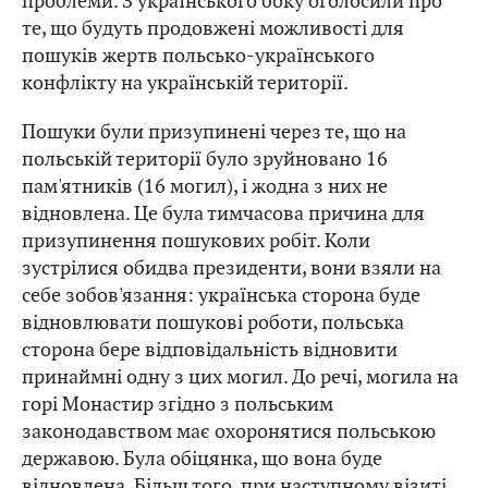
проблеми. З українського боку оголосили про
те, що будуть продовжені можливості для
пошуків жертв польсько-українського
конфлікту на українській території.
Пошуки були призупинені через те, що на
польській території було зруйновано 16
пам'ятників (16 могил), і жодна з них не
відновлена. Це була тимчасова причина для
призупинення пошукових робіт. Коли
зустрілися обидва президенти, вони взяли на
себе зобов'язання: українська сторона буде
відновлювати пошукові роботи, польська
сторона бере відповідальність відновити
принаймні одну з цих могил. До речі, могила на
горі Монастир згідно з польським
законодавством має охоронятися польською
державою. Була обіцянка, що вона буде
відновлена. Більш того, при наступному візиті