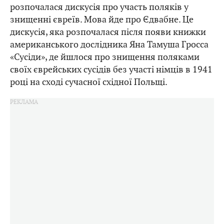
розпочалася дискусія про участь поляків у
знищенні євреїв. Мова йде про Єдвабне. Це
дискусія, яка розпочалася після появи книжки
американського дослідника Яна Тамуша Гросса
«Сусіди», де йшлося про знищення поляками
своїх єврейських сусідів без участі німців в 1941
році на сході сучасної східної Польщі.