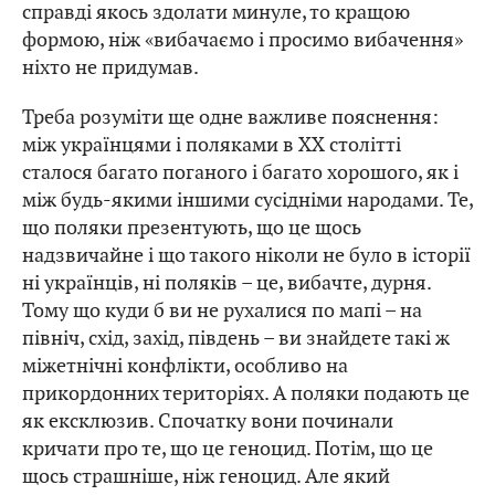
справді якось здолати минуле, то кращою
формою, ніж «вибачаємо і просимо вибачення»
ніхто не придумав.
Треба розуміти ще одне важливе пояснення:
між українцями і поляками в XX столітті
сталося багато поганого і багато хорошого, як і
між будь-якими іншими сусідніми народами. Те,
що поляки презентують, що це щось
надзвичайне і що такого ніколи не було в історії
ні українців, ні поляків – це, вибачте, дурня.
Тому що куди б ви не рухалися по мапі – на
північ, схід, захід, південь – ви знайдете такі ж
міжетнічні конфлікти, особливо на
прикордонних територіях. А поляки подають це
як ексклюзив. Спочатку вони починали
кричати про те, що це геноцид. Потім, що це
щось страшніше, ніж геноцид. Але який