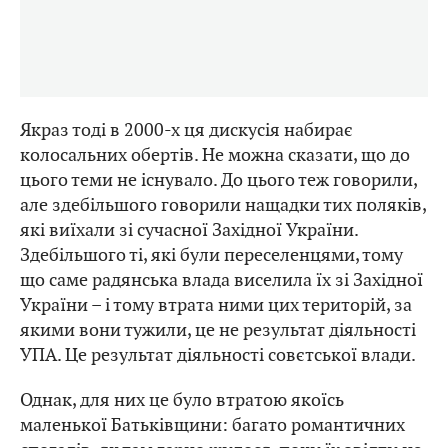
Якраз тоді в 2000-х ця дискусія набирає
колосальних обертів. Не можна сказати, що до
цього теми не існувало. До цього теж говорили,
але здебільшого говорили нащадки тих поляків,
які виїхали зі сучасної Західної України.
Здебільшого ті, які були переселенцями, тому
що саме радянська влада виселила їх зі Західної
України – і тому втрата ними цих територій, за
якими вони тужили, це не результат діяльності
УПА. Це результат діяльності совєтської влади.
Однак, для них це було втратою якоїсь
маленької Батьківщини: багато романтичних