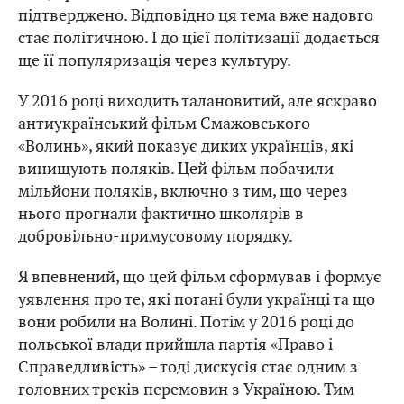
підтверджено. Відповідно ця тема вже надовго
стає політичною. І до цієї політизації додається
ще її популяризація через культуру.
У 2016 році виходить талановитий, але яскраво
антиукраїнський фільм Смажовського
«Волинь», який показує диких українців, які
винищують поляків. Цей фільм побачили
мільйони поляків, включно з тим, що через
нього прогнали фактично школярів в
добровільно-примусовому порядку.
Я впевнений, що цей фільм сформував і формує
уявлення про те, які погані були українці та що
вони робили на Волині. Потім у 2016 році до
польської влади прийшла партія «Право і
Справедливість» – тоді дискусія стає одним з
головних треків перемовин з Україною. Тим