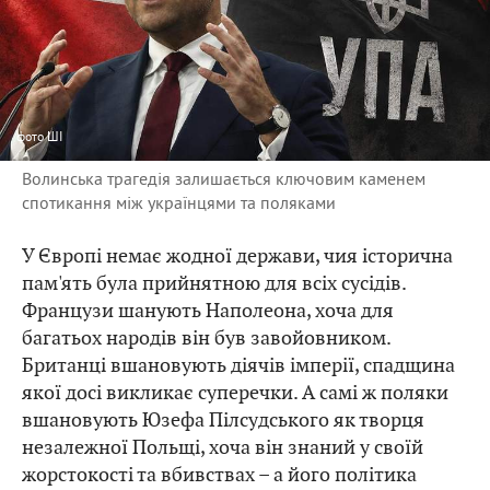
фото
ШІ
Волинська трагедія залишається ключовим каменем
спотикання між українцями та поляками
У Європі немає жодної держави, чия історична
пам'ять була прийнятною для всіх сусідів.
Французи шанують Наполеона, хоча для
багатьох народів він був завойовником.
Британці вшановують діячів імперії, спадщина
якої досі викликає суперечки. А самі ж поляки
вшановують Юзефа Пілсудського як творця
незалежної Польщі, хоча він знаний у своїй
жорстокості та вбивствах – а його політика