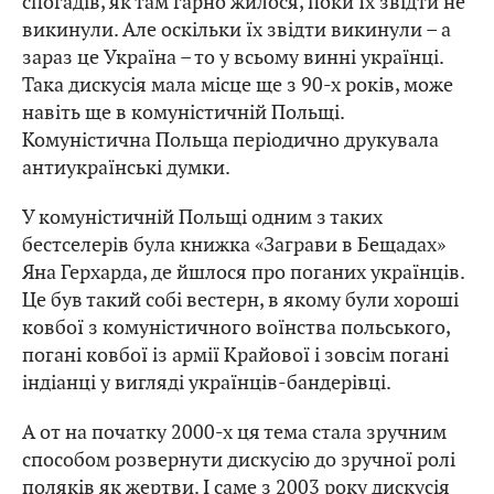
спогадів, як там гарно жилося, поки їх звідти не
викинули. Але оскільки їх звідти викинули – а
зараз це Україна – то у всьому винні українці.
Така дискусія мала місце ще з 90-х років, може
навіть ще в комуністичній Польщі.
Комуністична Польща періодично друкувала
антиукраїнські думки.
У комуністичній Польщі одним з таких
бестселерів була книжка
«Заграви в Бещадах»
Яна Герхарда, де йшлося про поганих українців.
Це був такий собі вестерн, в якому були хороші
ковбої з комуністичного воїнства польського,
погані ковбої із армії Крайової і зовсім погані
індіанці у вигляді українців-бандерівці.
А от на початку 2000-х ця тема стала зручним
способом розвернути дискусію до зручної ролі
поляків як жертви. І саме з 2003 року дискусія