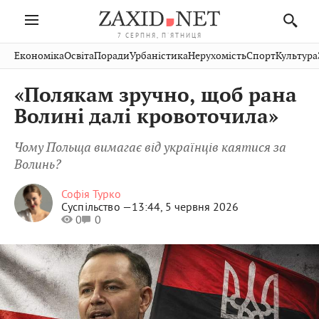
7 СЕРПНЯ, П'ЯТНИЦЯ
Івано-
Публікації
Авто
Словко
Культура
Економіка
Освіта
Поради
Урбаністика
Нерухомість
Спорт
Культура
Стрий
Рівне
Франківськ
Світ
Економіка
Рецепти
Здоров'я
Дрогобич
Львів
Тернопіль
«Полякам зручно, щоб рана
Кіно
Дім
Спорт
Краєзнавство
Хмельницький
Чернівці
Волинь
Волині далі кровоточила»
Фото
Освіта
Нерухомість
Домашні
Вінниця
Шептицький
Закарпаття
тварини
Чому Польща вимагає від українців каятися за
Волинь?
Софія Турко
Суспільство —
13:44, 5 червня 2026
0
0