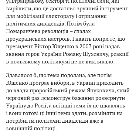
ультраправому секторі ті політичні сили, які
вирішили, що це достатньо зручний інструмент
для мобілізації електорату і отримання
політичних дивідендів. Потім була
Помаранчева революція – спалах
проукраїнських настроїв. І навіть попри те, що
президент Віктор Ющенко в 2007 році надав
звання героя України Роману Шухевичу, реакції
в польському політикумі це не викликало.
Здавалося б, що тема подолана, але потім
Ющенко програє вибори, в Україні приходить
до влади проросійський режим Януковича, який
черговий раз демонструє бажання розвернути
Україну до Росії, а всі інші теми їх не цікавлять –
і вони готові ці інші теми здати, розміняти на
потрібні їм політичні дивіденди вже в
зовнішній політиці.