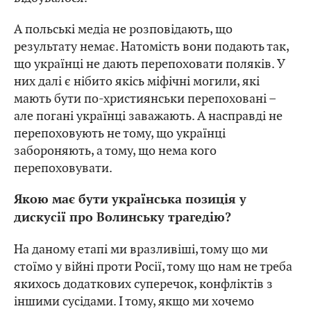
А польські медіа не розповідають, що
результату немає. Натомість вони подають так,
що українці не дають перепоховати поляків. У
них далі є нібито якісь міфічні могили, які
мають бути по-християнськи перепоховані –
але погані українці заважають. А насправді не
перепоховують не тому, що українці
забороняють, а тому, що нема кого
перепоховувати.
Якою має бути українська позиція у
дискусії про Волинську трагедію?
На даному етапі ми вразливіші, тому що ми
стоїмо у війні проти Росії, тому що нам не треба
якихось додаткових суперечок, конфліктів з
іншими сусідами. І тому, якщо ми хочемо