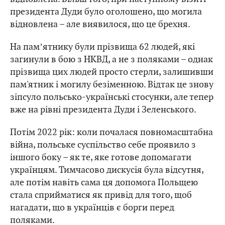
президента Дуди було оголошено, що могила
відновлена – але виявилося, що це брехня.
На памʼятнику були прізвища 62 людей, які
загинули в бою з НКВД, а не з поляками – однак
прізвища цих людей просто стерли, залишивши
пам'ятник і могилу безіменною. Відтак це знову
зіпсуло польсько-українські стосунки, але тепер
вже на рівні президента Дуди і Зеленського.
Потім 2022 рік: коли почалася повномасштабна
війна, польське суспільство себе проявило з
іншого боку – як те, яке готове допомагати
українцям. Тимчасово дискусія була відсутня,
але потім навіть сама ця допомога Польщею
стала сприйматися як привід для того, щоб
нагадати, що в українців є борги перед
поляками.