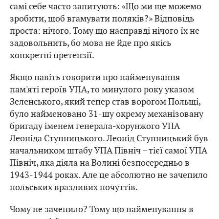
самі себе часто запитують: «Що ми ще можемо
зробити, щоб вгамувати поляків?» Відповідь
проста: нічого. Тому що насправді нічого їх не
задовольнить, бо мова не йде про якісь
конкретні претензії.
Якщо навіть говорити про найменування
пам'яті героїв УПА, то минулого року указом
Зеленського, який тепер став ворогом Польщі,
було найменовано
31-шу окрему механізовану
бригаду іменем генерала-хорунжого УПА
Леоніда Ступницького. Леонід Ступницький був
начальником штабу УПА Північ – тієї самої УПА
Північ, яка діяла на Волині безпосередньо в
1943-1944 роках. Але це абсолютно не зачепило
польських вразливих почуттів.
Чому не зачепило? Тому що найменування в