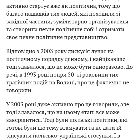
активно стартує вже як політична, тому що
багато нащадків тих людей, які походили зі
західної частини, зуміли гарно організуватися
та створити певне політичне лобі і отримати
своє певне політичне представництво.
Відповідно з 2003 року дискусія лунає на
політичному порядку денному, і найцікавіше –
тоді здавалося, що це може бути одноразово. До
речі, в 1993 році попри 50-ті роковини тих
трагічних подій на Волині, про це фактично не
говорили.
У 2003 році дуже активно про це говорили, але
тоді здавалося, що на цьому етапі все може
завершитися. Тоді були польські політики, які
готові були цю тему вгамувати та не дати їй
зіпсувати польсько-українські стосунки. І в