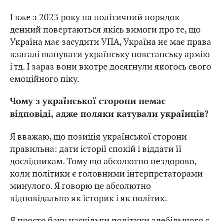
І вже з 2023 року на політичний порядок
денний повертаються якісь вимоги про те, що
Україна має засудити УПА, Україна не має права
взагалі шанувати українську повстанську армію
і тд. І зараз вони вкотре досягнули якогось свого
емоційного піку.
Чому з української сторони немає
відповіді, адже поляки катували українців?
Я вважаю, що позиція української сторони
правильна: дати історії спокій і віддати її
дослідникам. Тому що абсолютно нездорово,
коли політики є головними інтерпретаторами
минулого. Я говорю це абсолютно
відповідально як історик і як політик.
Я просто бачу наскільки політики здебільшого є