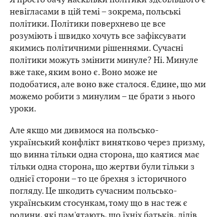
невігласами в цій темі – зокрема, польські
політики. Політики поверхнево це все
розуміють і швидко хочуть все зафіксувати
якимись політичними рішеннями. Сучасні
політики можуть змінити минуле? Ні. Минуле
вже таке, яким воно є. Воно може не
подобатися, але воно вже сталося. Єдине, що ми
можемо робити з минулим – це брати з нього
уроки.
Але якщо ми дивимося на польсько-
український конфлікт винятково через призму,
що винна тільки одна сторона, що каятися має
тільки одна сторона, що жертви були тільки з
однієї сторони – то це брехня з історичного
погляду. Це шкодить сучасним польсько-
українським стосункам, тому що в нас теж є
родини, які пам'ятають, що їхніх батьків, дідів