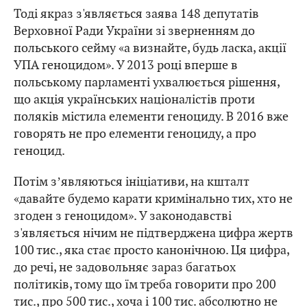
Тоді якраз з'являється заява 148 депутатів
Верховної Ради України зі зверненням до
польського сейму «а визнайте, будь ласка, акції
УПА геноцидом». У 2013 році вперше в
польському парламенті ухвалюється рішення,
що акція українських націоналістів проти
поляків містила елементи геноциду. В 2016 вже
говорять не про елементи геноциду, а про
геноцид.
Потім зʼявляються ініціативи, на кшталт
«давайте будемо карати кримінально тих, хто не
згоден з геноцидом». У законодавстві
з'являється нічим не підтверджена цифра жертв
100 тис., яка стає просто канонічною. Ця цифра,
до речі, не задовольняє зараз багатьох
політиків, тому що їм треба говорити про 200
тис., про 500 тис., хоча і 100 тис. абсолютно не