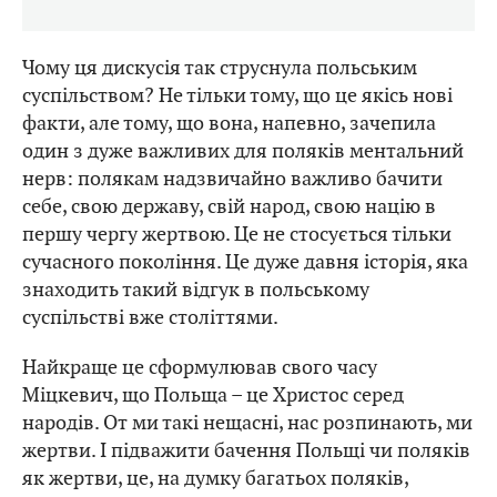
Чому ця дискусія так струснула польським
суспільством? Не тільки тому, що це якісь нові
факти, але тому, що вона, напевно, зачепила
один з дуже важливих для поляків ментальний
нерв: полякам надзвичайно важливо бачити
себе, свою державу, свій народ, свою націю в
першу чергу жертвою. Це не стосується тільки
сучасного покоління. Це дуже давня історія, яка
знаходить такий відгук в польському
суспільстві вже століттями.
Найкраще це сформулював свого часу
Міцкевич, що Польща – це Христос серед
народів. От ми такі нещасні, нас розпинають, ми
жертви. І підважити бачення Польщі чи поляків
як жертви, це, на думку багатьох поляків,