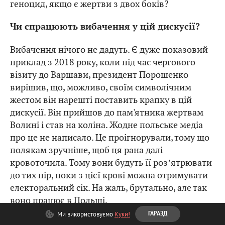
геноцид, якщо є жертви з двох боків?
Чи спрацюють вибачення у цій дискусії?
Вибачення нічого не дадуть. Є дуже показовий
приклад з 2018 року, коли під час чергового
візиту до Варшави, президент Порошенко
вирішив, що, можливо, своїм символічним
жестом він нарешті поставить крапку в цій
дискусії. Він прийшов до пам'ятника жертвам
Волині і став на коліна. Жодне польське медіа
про це не написало. Це проігнорували, тому що
полякам зручніше, щоб ця рана далі
кровоточила. Тому вони будуть її розʼятрювати
до тих пір, поки з цієї крові можна отримувати
електоральний сік. На жаль, брутально, але так
воно працює в Польщі.
Ми використовуємо
Куки!
ГАРАЗД
Ми зі свого боку нічого не можемо зробити.