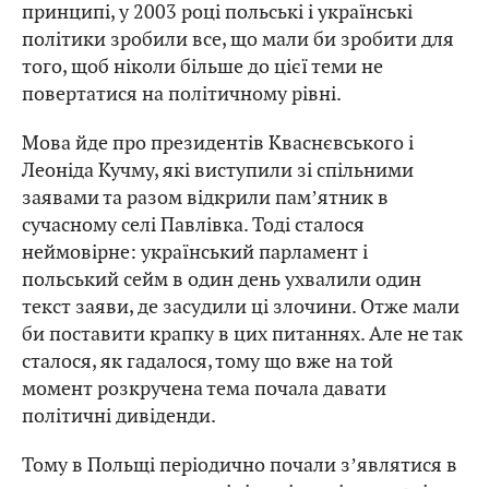
принципі, у 2003 році польські і українські
політики зробили все, що мали би зробити для
того, щоб ніколи більше до цієї теми не
повертатися на політичному рівні.
Мова йде про президентів Кваснєвського і
Леоніда Кучму, які виступили зі спільними
заявами та разом відкрили памʼятник в
сучасному селі Павлівка. Тоді сталося
неймовірне: український парламент і
польський сейм в один день ухвалили один
текст заяви, де засудили ці злочини. Отже мали
би поставити крапку в цих питаннях. Але не так
сталося, як гадалося, тому що вже на той
момент розкручена тема почала давати
політичні дивіденди.
Тому в Польщі періодично почали зʼявлятися в