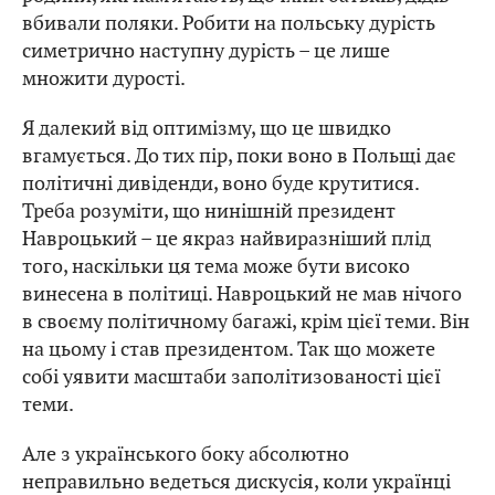
вбивали поляки. Робити на польську дурість
симетрично наступну дурість – це лише
множити дурості.
Я далекий від оптимізму, що це швидко
вгамується. До тих пір, поки воно в Польщі дає
політичні дивіденди, воно буде крутитися.
Треба розуміти, що нинішній президент
Навроцький – це якраз найвиразніший плід
того, наскільки ця тема може бути високо
винесена в політиці. Навроцький не мав нічого
в своєму політичному багажі, крім цієї теми. Він
на цьому і став президентом. Так що можете
собі уявити масштаби заполітизованості цієї
теми.
Але з українського боку абсолютно
неправильно ведеться дискусія, коли українці