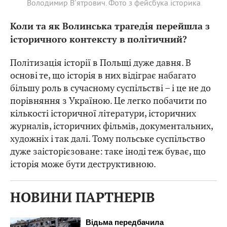
Володимир Вʼятрович. Фото з фейсбука історика
Коли та як Волинська трагедія перейшла з
історичного контексту в політичний?
Політизація історії в Польщі дуже давня. В
основі те, що історія в них відіграє набагато
більшу роль в сучасному суспільстві – і це не до
порівняння з Україною. Це легко побачити по
кількості історичної літератури, історичних
журналів, історичних фільмів, документальних,
художніх і так далі. Тому польське суспільство
дуже заісторієзоване: таке іноді теж буває, що
історія може бути деструктивною.
НОВИНИ ПАРТНЕРІВ