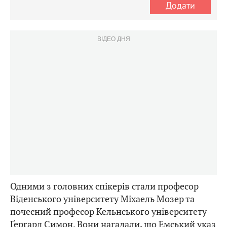
Додати
ВІДЕО ДНЯ
Одними з головних спікерів стали професор
Віденського університету Міхаель Мозер та
почесний професор Кельнського університету
Ґергард Симон. Вони нагадали, що Емський указ