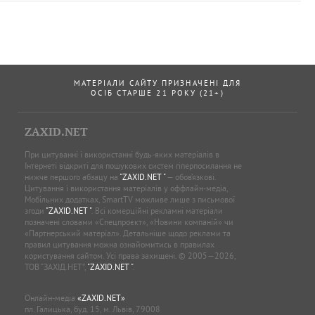
МАТЕРІАЛИ САЙТУ ПРИЗНАЧЕНІ ДЛЯ
ОСІБ СТАРШЕ 21 РОКУ (21+)
ZAXID.NET
При цитуванні і використанні будь-яких матеріалів в
Інтернеті відкриті для пошукових систем гіперпосилання не
нижче першого абзацу на
"ZAXID.NET "
— обов’язкові.
Цитування і використання матеріалів у оффлайн-медіа,
Мобільних додатках, SmartTV можливе лише з письмової
згоди
"ZAXID.NET "
. Всі комерційні рекламні матеріали
позначені словами «Спецпроєкт», «Новини компаній» чи
«Партнерський матеріал». Детальніше щодо реклами та
правил цитування можна ознайомитись в правилах
користування сайтом. Усі права захищені. © 2005—2026,
ТОВ “ЗАХІД.НЕТ”,
"ZAXID.NET "
.
Онлайн-медіа
«ZAXID.NET»
пл. Галицька, буд. 15, м. Львів, 79008