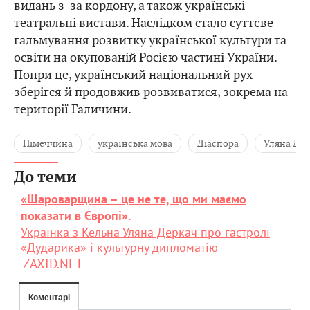
видань з-за кордону, а також українські
театральні вистави. Наслідком стало суттєве
гальмування розвитку української культури та
освіти на окупованій Росією частині України.
Попри це, український національний рух
зберігся й продовжив розвиватися, зокрема на
території Галичини.
Німеччина
українська мова
Діаспора
Уляна Де
До теми
«Шароварщина – це не те, що ми маємо
показати в Європі».
Українка з Кельна Уляна Деркач про гастролі
«Дударика» і культурну дипломатію
ZAXID.NET