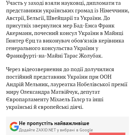
Участь у заході взяли науковці, дипломати та
представники українських громад із Німеччини,
Австрії, Бельгії, Швейцарії та України. До
присутніх звернулися мер Бад-Емса Франк
Акерманн, почесний консул України в Майнці
Ґюнтер Єрц та виконувач обов’язків керівника
генерального консульства України у
Франкфурті-на-Майні Тарас Жолубак.
Через відеозвернення до події долучилися
постійний представник України при ООН
Андрій Мельник, лауреатка Нобелівської премії
миру Олександра Матвійчук, депутат
Європарламенту Міхаель Ґалєр та інші
українські й європейські діячі.
Не пропустіть найважливіше
Додайте ZAXID.NET у вибрані в Google