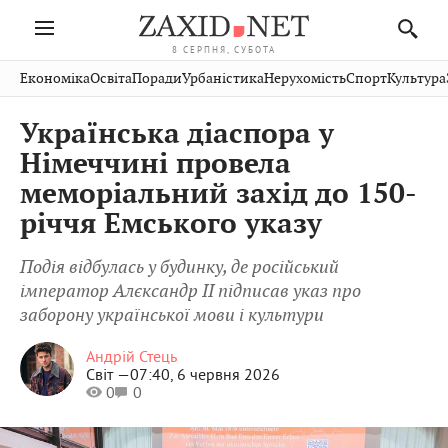
8 СЕРПНЯ, СУБОТА
Івано-
Публікації
Авто
Словко
Культура
Економіка
Освіта
Поради
Урбаністика
Нерухомість
Спорт
Культура
Стрий
Рівне
Франківськ
Світ
Економіка
Рецепти
Здоров'я
Дрогобич
Львів
Тернопіль
Українська діаспора у
Кіно
Дім
Спорт
Краєзнавство
Хмельницький
Чернівці
Волинь
Німеччині провела
Фото
Освіта
Нерухомість
Домашні
Вінниця
Шептицький
меморіальний захід до 150-
Закарпаття
тварини
річчя Емського указу
Подія відбулась у будинку, де російський
імператор Алєксандр ІІ підписав указ про
заборону української мови і культури
Андрій Стець
Світ —
07:40, 6 червня 2026
0
0