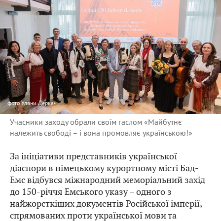
фото
Уляни Деркач
Учасники заходу обрали своїм гаслом «Майбутнє
належить свободі – і вона промовляє українською!»
За ініціативи представників української
діаспори в німецькому курортному місті Бад-
Емс відбувся міжнародний меморіальний захід
до 150-річчя Емського указу – одного з
найжорсткіших документів Російської імперії,
спрямованих проти української мови та