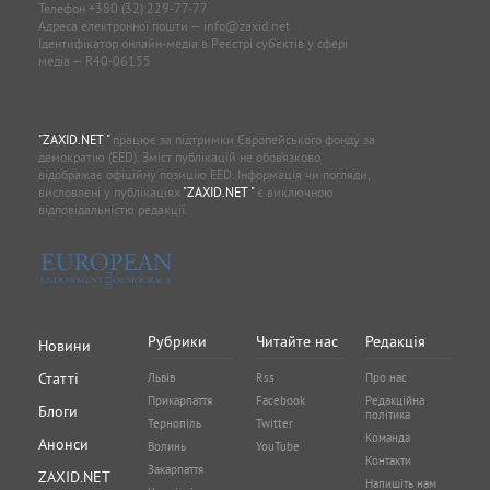
Телефон
+380 (32) 229-77-77
Адреса електронної пошти —
info@zaxid.net
Ідентифікатор онлайн-медіа в Реєстрі суб'єктів у сфері
медіа — R40-06155
"ZAXID.NET "
працює за підтримки Європейського фонду за
демократію (EED). Зміст публікацій не обов’язково
відображає офіційну позицію EED. Інформація чи погляди,
висловлені у публікаціях
"ZAXID.NET "
є виключною
відповідальністю редакції.
Рубрики
Читайте нас
Редакція
Новини
Статті
Львів
Rss
Про нас
Прикарпаття
Facebook
Редакційна
Блоги
політика
Тернопіль
Twitter
Команда
Анонси
Волинь
YouTube
Контакти
Закарпаття
ZAXID.NET
Напишіть нам