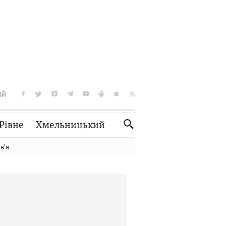
ІЙ
Рівне
Хмельницький
Словко
Культура
вʼя
Рецепти
Здоров'я
Спорт
Краєзнавство
Нерухомість
Домашні тварини