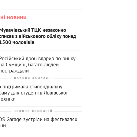
ні новини
Мукачівський ТЦК незаконно
списав з військового обліку понад
1500 чоловіків
Російський дрон вдарив по ринку
на Сумщині, багато людей
постраждали
новини компанії
o підтримала стипендіальну
раму для студентів Львівської
техніки
новини компаній
S Garage зустріли на фестивалях
їни