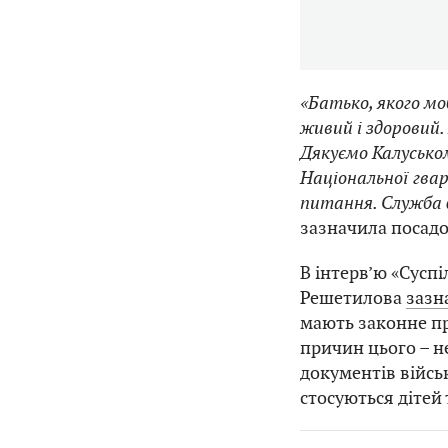
«Батько, якого мо
живий і здоровий.
Дякуємо Калусько
Національної гвар
питання. Служба 
зазначила посад
В інтерв’ю «Сусп
Решетилова
зазн
мають законне пр
причин цього – н
документів війсь
стосуються дітей