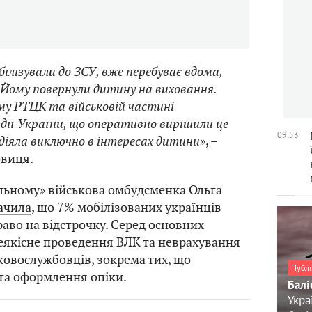
білізували до ЗСУ, вже перебуває вдома,
 Йому повернули дитину на виховання.
му РТЦК та військовій частині
дії України, що оперативно вирішили це
09:53
діяла виключно в інтересах дитини»
, –
овиця.
ільному» військова омбудсменка Ольга
ачила
, що 7% мобілізованих українців
аво на відстрочку. Серед основних
еякісне проведення ВЛК та неврахування
ковослужбовців, зокрема тих, що
Публі
 та оформлення опіки.
Балі
Укра