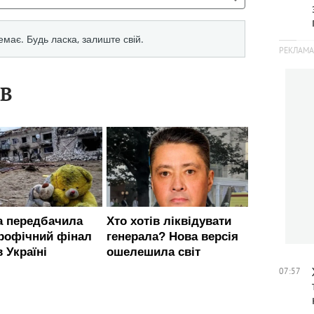
ІВ
07:57