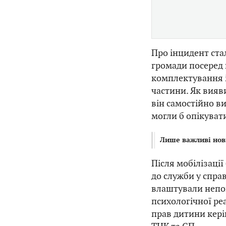
Про інцидент ст
громади посеред 
комплектування і
частини. Як вияви
він самостійно ви
могли б опікуват
Лише важливі нов
Після мобілізаці
до служби у справ
влаштували непов
психологічної ре
прав дитини кері