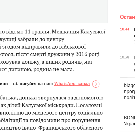
Остан
10:44
ало
відомо
11 травня. Мешканця Калуської
вулиці забрали до центру
 згодом відправили до військової
лося, після смерті дружини у 2016 році
10:38
ховував доньку, а інших родичів, які
ися дитиною, родина не мала.
ини – підписуйся на наш
WhatsApp-канал
blag
прог
ї батька, донька звернулася за допомогою
полі
ах дітей Калуської міськради. Посадовці
нолітню до місцевого центру соціально-
BOND
абілітації та повідомили про порушення
Укра
вництво Івано-Франківського обласного