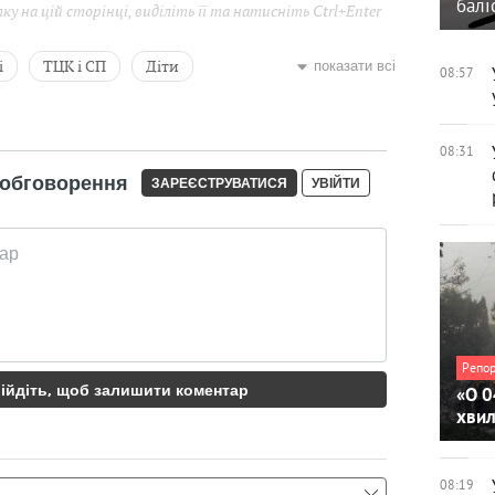
балі
у на цій сторінці, виділіть її та натисніть Ctrl+Enter
і
ТЦК і СП
Діти
показати всі
08:57
івська
Калуш
08:31
Репо
«О 0
хви
08:19