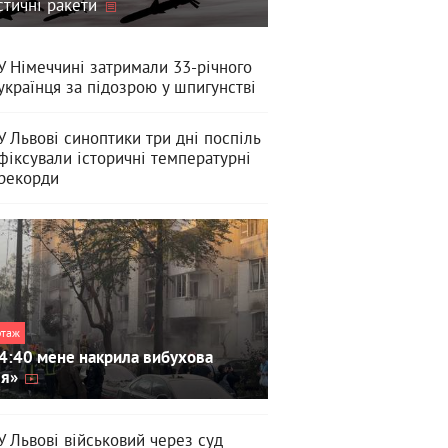
стичні ракети
У Німеччині затримали 33-річного
українця за підозрою у шпигунстві
У Львові синоптики три дні поспіль
фіксували історичні температурні
рекорди
ртаж
4:40 мене накрила вибухова
ля»
У Львові військовий через суд