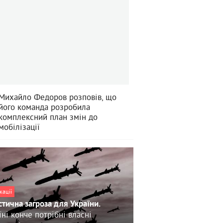
Михайло Федоров розповів, що
його команда розробила
комплексний план змін до
мобілізації
кації
стична загроза для України.
їні конче потрібні власні