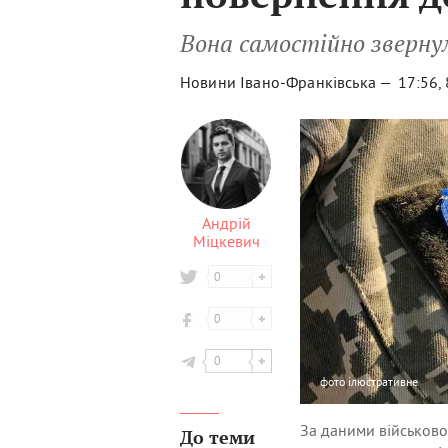
Вона самостійно звернул
Новини Івано-Франківська —
17:56,
Андрій
Міцкевич
0
0
0
фото
ілюстративне
За даними військово
До теми