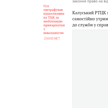
законне право на ві
Суд
оштрафував
Калуський РТЦК 
підполковни
ка ТЦК за
самостійно утрим
мобілізацію
до служби у справ
прикарпатця
з
інвалідністю
ZAXID.NET