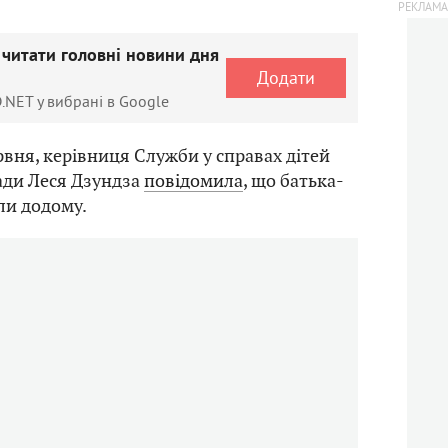
 читати головні новини дня
Додати
.NET у вибрані в Google
рвня, керівниця Служби у справах дітей
ади Леся Дзундза
повідомила
, що батька-
ли додому.