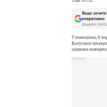
ТЦК та СП.
Якщо хочете
оперативно
Додайте ZAXID
У понеділок, 8 че
Калуської міськр
одинака поверну