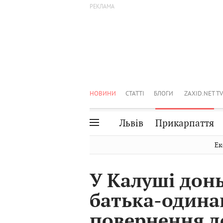
НОВИНИ
СТАТТІ
БЛОГИ
ZAXID.NET TV
Львів
Прикарпаття
Івано-Франківськ
Рівне
Ек
Тернопіль
Львів
У Калуші дон
Волинь
Чернівці
батька-одина
Закарпаття
Шептицький
повернення 