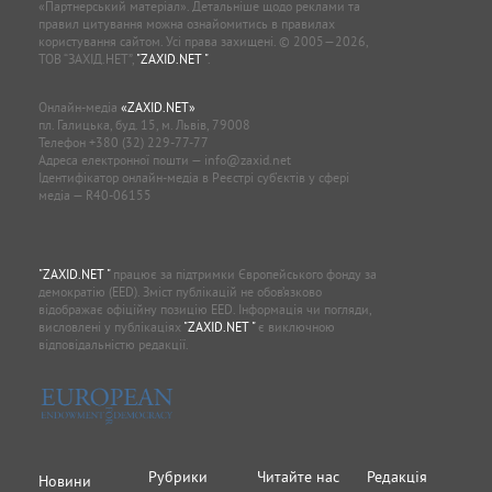
«Партнерський матеріал». Детальніше щодо реклами та
правил цитування можна ознайомитись в правилах
користування сайтом. Усі права захищені. © 2005—2026,
ТОВ “ЗАХІД.НЕТ”,
"ZAXID.NET "
.
Онлайн-медіа
«ZAXID.NET»
пл. Галицька, буд. 15, м. Львів, 79008
Телефон
+380 (32) 229-77-77
Адреса електронної пошти —
info@zaxid.net
Ідентифікатор онлайн-медіа в Реєстрі суб'єктів у сфері
медіа — R40-06155
"ZAXID.NET "
працює за підтримки Європейського фонду за
демократію (EED). Зміст публікацій не обов’язково
відображає офіційну позицію EED. Інформація чи погляди,
висловлені у публікаціях
"ZAXID.NET "
є виключною
відповідальністю редакції.
Рубрики
Читайте нас
Редакція
Новини