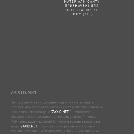
МАТЕРІАЛИ САЙТУ
ПРИЗНАЧЕНІ ДЛЯ
ОСІБ СТАРШЕ 21
РОКУ (21+)
ZAXID.NET
При цитуванні і використанні будь-яких матеріалів в
Інтернеті відкриті для пошукових систем гіперпосилання не
нижче першого абзацу на
"ZAXID.NET "
— обов’язкові.
Цитування і використання матеріалів у оффлайн-медіа,
Мобільних додатках, SmartTV можливе лише з письмової
згоди
"ZAXID.NET "
. Всі комерційні рекламні матеріали
позначені словами «Спецпроєкт», «Новини компаній» чи