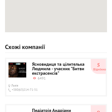
Схожі компанії
Ясновидиця та цілителька
5
Людмила - учасник "Битви
Відмінно
екстрасенсів"
6491
Львів
+380(63)214-71-51
Педіатрія Андріани