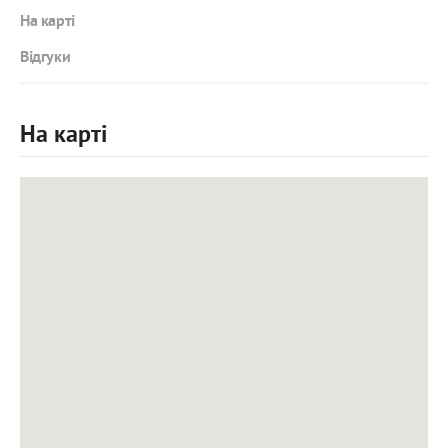
На карті
Відгуки
На карті