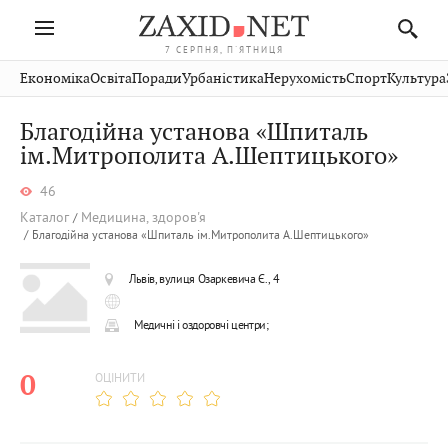
7 СЕРПНЯ, П'ЯТНИЦЯ
Івано-
Публікації
Авто
Словко
Культура
Економіка
Освіта
Поради
Урбаністика
Нерухомість
Спорт
Культура
Стрий
Рівне
Франківськ
Світ
Економіка
Рецепти
Здоров'я
Дрогобич
Львів
Тернопіль
Благодійна установа «Шпиталь
Кіно
Дім
Спорт
Краєзнавство
Хмельницький
ім.Митрополита А.Шептицького»
Чернівці
Волинь
Фото
Освіта
Нерухомість
Домашні
Вінниця
Шептицький
Закарпаття
тварини
46
Каталог
Медицина, здоров'я
Благодійна установа «Шпиталь ім.Митрополита А.Шептицького»
Львів, вулиця Озаркевича Є., 4
Медичні і оздоровчі центри;
0
ОЦІНИТИ