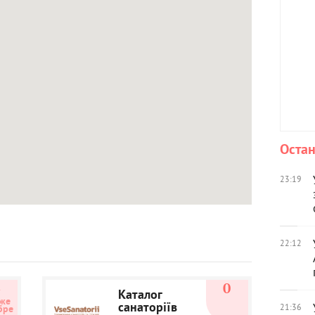
Остан
23:19
22:12
4
0
Каталог
же 
санаторіїв
21:36
бре