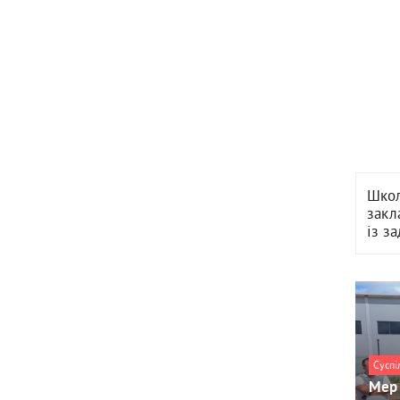
Школ
закл
із з
Суспі
Мер 