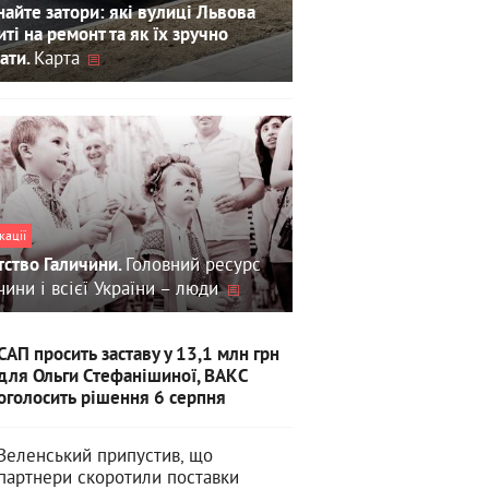
айте затори: які вулиці Львова
иті на ремонт та як їх зручно
Карта
ати.
кації
Головний ресурс
тство Галичини.
чини і всієї України – люди
САП просить заставу у 13,1 млн грн
для Ольги Стефанішиної, ВАКС
оголосить рішення 6 серпня
Зеленський припустив, що
партнери скоротили поставки