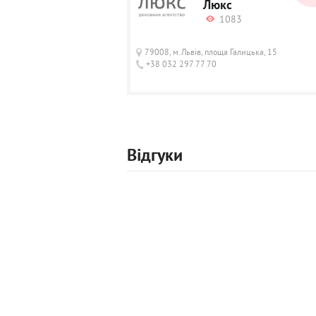
Люкс
1083
79008, м.Львів, площа Галицька, 15
+38 032 297 77 70
Відгуки