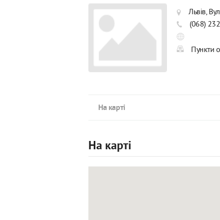
Львів, Ву
(068) 23
Пункти о
На карті
На карті