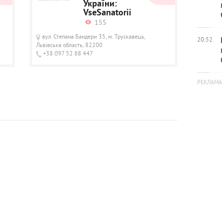
України:
VseSanatorii
155
вул. Степана Бандери 35, м. Трускавець,
20:52
Львівська область, 82200
+38 097 52 88 447