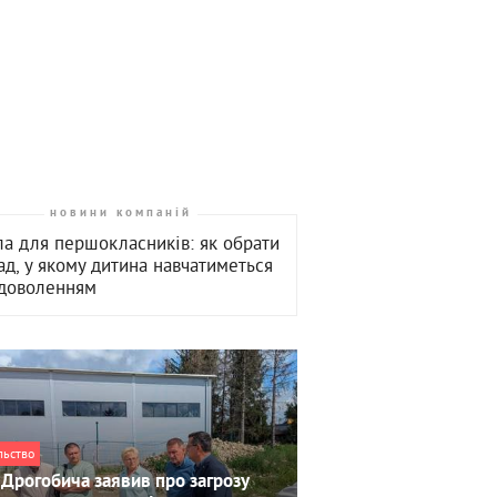
новини компаній
а для першокласників: як обрати
ад, у якому дитина навчатиметься
адоволенням
льство
Дрогобича заявив про загрозу