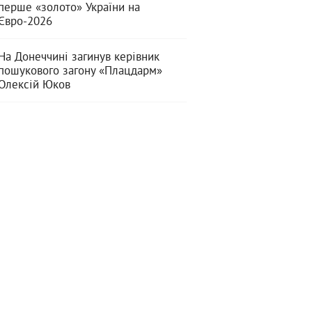
перше «золото» України на
Євро-2026
На Донеччині загинув керівник
пошукового загону «Плацдарм»
Олексій Юков