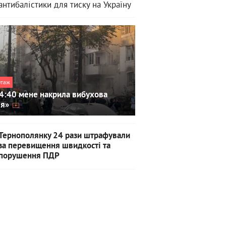
антибалістики для тиску на Україну
ртаж
4:40 мене накрила вибухова
ля»
Тернополянку 24 рази штрафували
за перевищення швидкості та
порушення ПДР