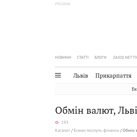
НОВИНИ
СТАТТІ
БЛОГИ
ZAXID.NET TV
Львів
Прикарпаття
Івано-Франківськ
Рівне
Ек
Тернопіль
Львів
Обмін валют, Льв
Волинь
Чернівці
Закарпаття
Шептицький
193
Каталог
Бізнес-послуги, фінанси
Обмін в