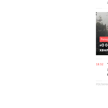
Репо
«О 0
хви
18:32