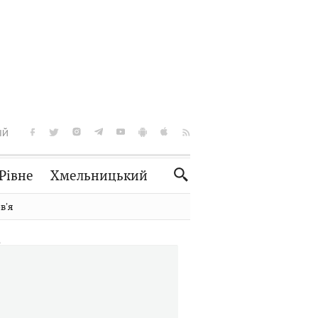
ІЙ
Рівне
Хмельницький
Словко
Культура
вʼя
Рецепти
Здоров'я
Спорт
Краєзнавство
Нерухомість
Домашні тварини