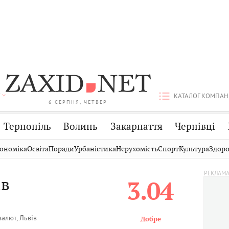
КАТАЛОГ КОМПАН
6 СЕРПНЯ, ЧЕТВЕР
Тернопіль
Волинь
Закарпаття
Чернівці
Стрий
Публікації
Авто
ономіка
Освіта
Поради
Урбаністика
Нерухомість
Спорт
Культура
Здоро
Дрогобич
Світ
Економіка
ів
3.04
Хмельницький
Кіно
Дім
Вінниця
Фото
Освіта
алют, Львів
Добре