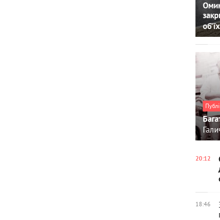
Омин
закр
об’їх
Публі
Бага
Гали
20:12
18:46