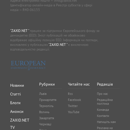
Адреса електронної пошти —
info@zaxid.net
Ідентифікатор онлайн-медіа в Реєстрі суб'єктів у сфері
медіа — R40-06155
"ZAXID.NET "
працює за підтримки Європейського фонду за
демократію (EED). Зміст публікацій не обов’язково
відображає офіційну позицію EED. Інформація чи погляди,
висловлені у публікаціях
"ZAXID.NET "
є виключною
відповідальністю редакції.
Рубрики
Читайте нас
Редакція
Новини
Статті
Львів
Rss
Про нас
Прикарпаття
Facebook
Редакційна
Блоги
політика
Тернопіль
Twitter
Команда
Анонси
Волинь
YouTube
Контакти
Закарпаття
ZAXID.NET
Напишіть нам
Чернівці
TV
Реклама на