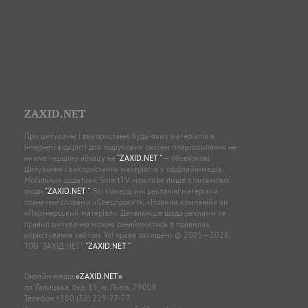
ZAXID.NET
При цитуванні і використанні будь-яких матеріалів в
Інтернеті відкриті для пошукових систем гіперпосилання не
нижче першого абзацу на
"ZAXID.NET "
— обов’язкові.
Цитування і використання матеріалів у оффлайн-медіа,
Мобільних додатках, SmartTV можливе лише з письмової
згоди
"ZAXID.NET "
. Всі комерційні рекламні матеріали
позначені словами «Спецпроєкт», «Новини компаній» чи
«Партнерський матеріал». Детальніше щодо реклами та
правил цитування можна ознайомитись в правилах
користування сайтом. Усі права захищені. © 2005—2026,
ТОВ “ЗАХІД.НЕТ”,
"ZAXID.NET "
.
Онлайн-медіа
«ZAXID.NET»
пл. Галицька, буд. 15, м. Львів, 79008
Телефон
+380 (32) 229-77-77