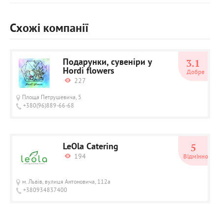
Схожі компанії
Подарунки, сувеніри у
3.1
Hordi flowers
Добре
227
Площа Петрушевича, 5
+380(96)889-66-68
LeOla Catering
5
194
Відмінно
м. Львів, вулиця Антоновича, 112а
+380934837400