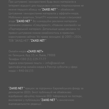
При цитуванні і використанні будь-яких матеріалів в
Інтернеті відкриті для пошукових систем гіперпосилання не
нижче першого абзацу на
"ZAXID.NET "
— обов’язкові.
Цитування і використання матеріалів у оффлайн-медіа,
Мобільних додатках, SmartTV можливе лише з письмової
згоди
"ZAXID.NET "
. Всі комерційні рекламні матеріали
позначені словами «Спецпроєкт», «Новини компаній» чи
«Партнерський матеріал». Детальніше щодо реклами та
правил цитування можна ознайомитись в правилах
користування сайтом. Усі права захищені. © 2005—2026,
ТОВ “ЗАХІД.НЕТ”,
"ZAXID.NET "
.
Онлайн-медіа
«ZAXID.NET»
пл. Галицька, буд. 15, м. Львів, 79008
Телефон
+380 (32) 229-77-77
Адреса електронної пошти —
info@zaxid.net
Ідентифікатор онлайн-медіа в Реєстрі суб'єктів у сфері
медіа — R40-06155
"ZAXID.NET "
працює за підтримки Європейського фонду за
демократію (EED). Зміст публікацій не обов’язково
відображає офіційну позицію EED. Інформація чи погляди,
висловлені у публікаціях
"ZAXID.NET "
є виключною
відповідальністю редакції.