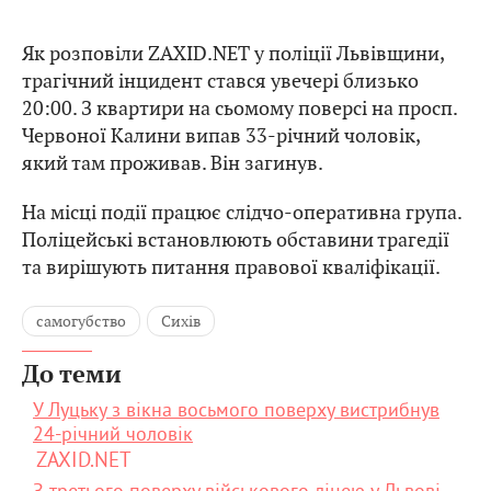
Як розповіли ZAXID.NET у поліції Львівщини,
трагічний інцидент стався увечері близько
20:00. З квартири на сьомому поверсі на просп.
Червоної Калини випав 33-річний чоловік,
який там проживав. Він загинув.
На місці події працює слідчо-оперативна група.
Поліцейські встановлюють обставини трагедії
та вирішують питання правової кваліфікації.
самогубство
Сихів
До теми
У Луцьку з вікна восьмого поверху вистрибнув
24-річний чоловік
ZAXID.NET
З третього поверху військового ліцею у Львові