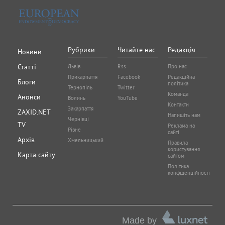
Рубрики
Читайте нас
Редакція
Новини
Статті
Львів
Rss
Про нас
Прикарпаття
Facebook
Редакційна
Блоги
політика
Тернопіль
Twitter
Команда
Анонси
Волинь
YouTube
Контакти
Закарпаття
ZAXID.NET
Напишіть нам
Чернівці
TV
Реклама на
Рівне
сайті
Архів
Хмельницький
Правила
користування
Карта сайту
сайтом
Політика
конфіденційності
Made by