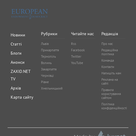
Рубрики
Читайте нас
Редакція
Новини
Статті
Львів
Rss
Про нас
Прикарпаття
Facebook
Редакційна
Блоги
політика
Тернопіль
Twitter
Команда
Анонси
Волинь
YouTube
Контакти
Закарпаття
ZAXID.NET
Напишіть нам
Чернівці
TV
Реклама на
Рівне
сайті
Архів
Хмельницький
Правила
користування
Карта сайту
сайтом
Політика
конфіденційності