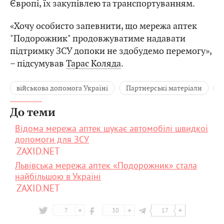
Європі, їх закупівлею та транспортуванням.
«Хочу особисто запевнити, що мережа аптек
"Подорожник" продовжуватиме надавати
підтримку ЗСУ допоки не здобудемо перемогу»,
– підсумував
Тарас Коляда
.
військова допомога Україні
Партнерські матеріали
Б
До теми
Відома мережа аптек шукає автомобілі швидкої
допомоги для ЗСУ
ZAXID.NET
Львівська мережа аптек «Подорожник» стала
найбільшою в Україні
ZAXID.NET
7
30
17