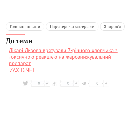
Головні новини
Партнерські матеріали
Здоров'я
До теми
Лікарі Львова врятували 7-річного хлопчика з
токсичною реакцією на жарознижувальний
препарат
ZAXID.NET
0
0
0