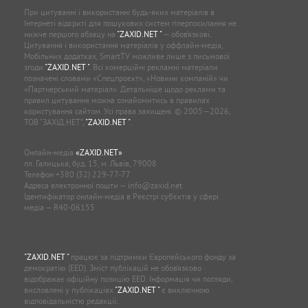
При цитуванні і використанні будь-яких матеріалів в
Інтернеті відкриті для пошукових систем гіперпосилання не
нижче першого абзацу на
"ZAXID.NET "
— обов’язкові.
Цитування і використання матеріалів у оффлайн-медіа,
Мобільних додатках, SmartTV можливе лише з письмової
згоди
"ZAXID.NET "
. Всі комерційні рекламні матеріали
позначені словами «Спецпроєкт», «Новини компаній» чи
«Партнерський матеріал». Детальніше щодо реклами та
правил цитування можна ознайомитись в правилах
користування сайтом. Усі права захищені. © 2005—2026,
ТОВ “ЗАХІД.НЕТ”,
"ZAXID.NET "
.
Онлайн-медіа
«ZAXID.NET»
пл. Галицька, буд. 15, м. Львів, 79008
Телефон
+380 (32) 229-77-77
Адреса електронної пошти —
info@zaxid.net
Ідентифікатор онлайн-медіа в Реєстрі суб'єктів у сфері
медіа — R40-06155
"ZAXID.NET "
працює за підтримки Європейського фонду за
демократію (EED). Зміст публікацій не обов’язково
відображає офіційну позицію EED. Інформація чи погляди,
висловлені у публікаціях
"ZAXID.NET "
є виключною
відповідальністю редакції.