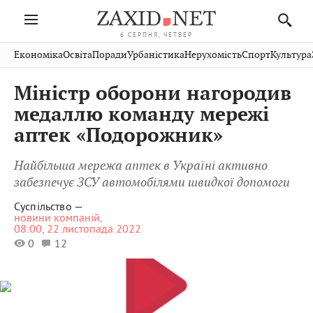
6 СЕРПНЯ, ЧЕТВЕР
Івано-
Публікації
Авто
Словко
Культура
Економіка
Освіта
Поради
Урбаністика
Нерухомість
Спорт
Культура
Стрий
Рівне
Франківськ
Світ
Економіка
Рецепти
Здоров'я
Дрогобич
Львів
Тернопіль
Міністр оборони нагородив
Кіно
Дім
Спорт
Краєзнавство
Хмельницький
Чернівці
Волинь
медаллю команду мережі
Фото
Освіта
Нерухомість
Домашні
Вінниця
Шептицький
аптек «Подорожник»
Закарпаття
тварини
Найбільша мережа аптек в Україні активно
забезпечує ЗСУ автомобілями швидкої допомоги
Суспільство —
новини компаній,
08:00, 22 листопада 2022
0
12