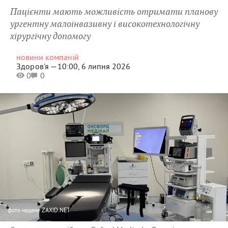
Пацієнти мають можливість отримати планову
ургентну малоінвазивну і високотехнологічну
хірургічну допомогу
новини компаній
Здоров'я —
10:00, 6 липня 2026
0
0
фото
надане ZAXID.NET