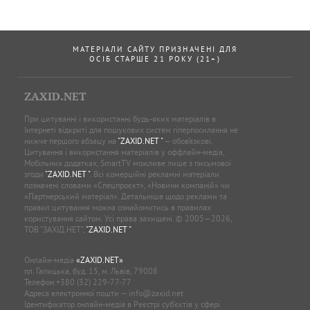
МАТЕРІАЛИ САЙТУ ПРИЗНАЧЕНІ ДЛЯ
ОСІБ СТАРШЕ 21 РОКУ (21+)
ZAXID.NET
При цитуванні і використанні будь-яких матеріалів в
Інтернеті відкриті для пошукових систем гіперпосилання не
нижче першого абзацу на
"ZAXID.NET "
— обов’язкові.
Цитування і використання матеріалів у оффлайн-медіа,
Мобільних додатках, SmartTV можливе лише з письмової
згоди
"ZAXID.NET "
. Всі комерційні рекламні матеріали
позначені словами «Спецпроєкт», «Новини компаній» чи
«Партнерський матеріал». Детальніше щодо реклами та
правил цитування можна ознайомитись в правилах
користування сайтом. Усі права захищені. © 2005—2026,
ТОВ “ЗАХІД.НЕТ”,
"ZAXID.NET "
.
Онлайн-медіа
«ZAXID.NET»
пл. Галицька, буд. 15, м. Львів, 79008
Телефон
+380 (32) 229-77-77
Адреса електронної пошти —
info@zaxid.net
Ідентифікатор онлайн-медіа в Реєстрі суб'єктів у сфері