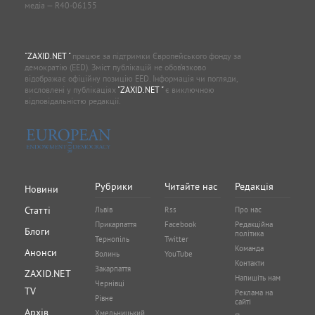
медіа — R40-06155
"ZAXID.NET "
працює за підтримки Європейського фонду за
демократію (EED). Зміст публікацій не обов’язково
відображає офіційну позицію EED. Інформація чи погляди,
висловлені у публікаціях
"ZAXID.NET "
є виключною
відповідальністю редакції.
Рубрики
Читайте нас
Редакція
Новини
Статті
Львів
Rss
Про нас
Прикарпаття
Facebook
Редакційна
Блоги
політика
Тернопіль
Twitter
Команда
Анонси
Волинь
YouTube
Контакти
Закарпаття
ZAXID.NET
Напишіть нам
Чернівці
TV
Реклама на
Рівне
сайті
Архів
Хмельницький