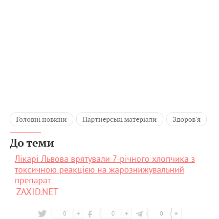
Головні новини
Партнерські матеріали
Здоров'я
До теми
Лікарі Львова врятували 7-річного хлопчика з
токсичною реакцією на жарознижувальний
препарат
ZAXID.NET
0
0
0