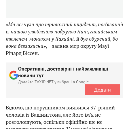
«Ми всі чули про тривожний інцидент, пов’язаний
із нашою улюбленою подругою Лані, гавайським
тюленем-монахом у Лахайні. Я був обурений, бо
вона беззахисна»
, – заявив мер округу Мауї
Річард Біссен.
Оперативні, достовірні і найважливіші
новини тут
Додайте ZAXID.NET у вибрані в Google
Додати
Відомо, що порушником виявився 37-річний
чоловік із Вашингтона, але його ім’я не
розголошують, оскільки офіційно ще не