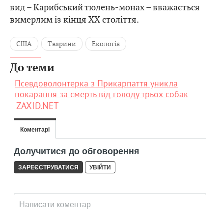
вид – Карибський тюлень-монах – вважається
вимерлим із кінця XX століття.
США
Тварини
Екологія
До теми
Псевдоволонтерка з Прикарпаття уникла
покарання за смерть від голоду трьох собак
ZAXID.NET