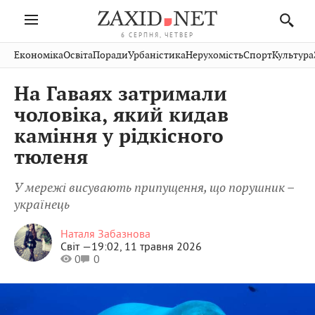
6 СЕРПНЯ, ЧЕТВЕР
Івано-
Публікації
Авто
Словко
Культура
Економіка
Освіта
Поради
Урбаністика
Нерухомість
Спорт
Культура
Стрий
Рівне
Франківськ
Світ
Економіка
Рецепти
Здоров'я
Дрогобич
Львів
Тернопіль
На Гаваях затримали
Кіно
Дім
Спорт
Краєзнавство
Хмельницький
Чернівці
Волинь
чоловіка, який кидав
Фото
Освіта
Нерухомість
Домашні
Вінниця
Шептицький
каміння у рідкісного
Закарпаття
тварини
тюленя
У мережі висувають припущення, що порушник –
українець
Наталя Забазнова
Світ —
19:02, 11 травня 2026
0
0