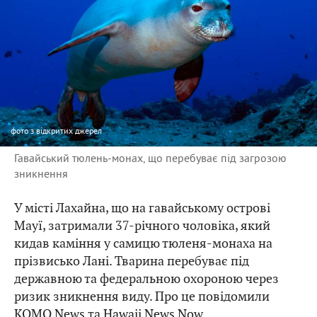
фото
з відкритих джерел
Гавайський тюлень-монах, що перебуває під загрозою
зникнення
У місті Лахайна, що на гавайському острові
Мауї, затримали 37-річного чоловіка, який
кидав каміння у самицю тюленя-монаха на
прізвисько Лані. Тварина перебуває під
державною та федеральною охороною через
ризик зникнення виду. Про це повідомили
KOMO News
та
Hawaii News Now
.