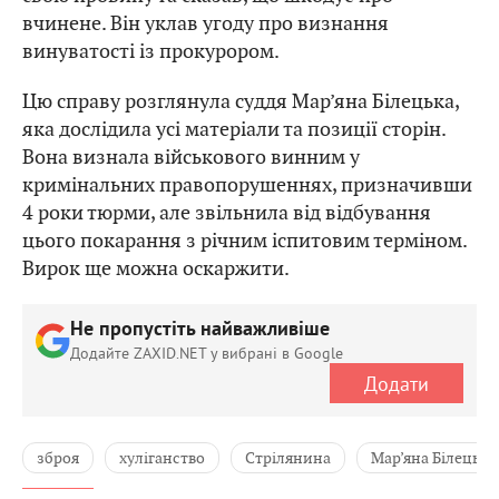
вчинене. Він уклав угоду про визнання
винуватості із прокурором.
Цю справу розглянула суддя Мар’яна Білецька,
яка дослідила усі матеріали та позиції сторін.
Вона визнала військового винним у
кримінальних правопорушеннях, призначивши
4 роки тюрми, але звільнила від відбування
цього покарання з річним іспитовим терміном.
Вирок ще можна оскаржити.
Не пропустіть найважливіше
Додайте ZAXID.NET у вибрані в Google
Додати
зброя
хуліганство
Стрілянина
Мар’яна Білецька