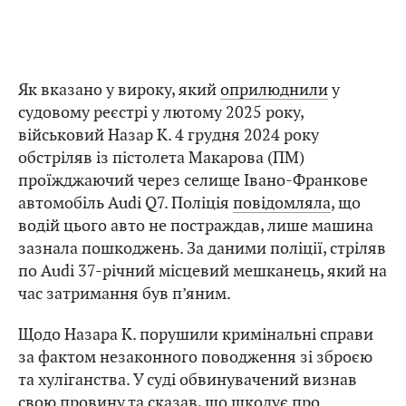
Як вказано у вироку, який
оприлюднили
у
судовому реєстрі у лютому 2025 року,
військовий Назар К. 4 грудня 2024 року
обстріляв із пістолета Макарова (ПМ)
проїжджаючий через селище Івано-Франкове
автомобіль Audi Q7. Поліція
повідомляла
, що
водій цього авто не постраждав, лише машина
зазнала пошкоджень. За даними поліції, стріляв
по Audi 37-річний місцевий мешканець, який на
час затримання був п’яним.
Щодо Назара К. порушили кримінальні справи
за фактом незаконного поводження зі зброєю
та хуліганства. У суді обвинувачений визнав
свою провину та сказав, що шкодує про