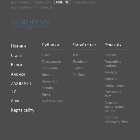
висловлені у публікаціях
"ZAXID.NET "
є виключною
відповідальністю редакції.
Рубрики
Читайте нас
Редакція
Новини
Статті
Львів
Rss
Про нас
Прикарпаття
Facebook
Редакційна
Блоги
політика
Тернопіль
Twitter
Команда
Анонси
Волинь
YouTube
Контакти
Закарпаття
ZAXID.NET
Напишіть нам
Чернівці
TV
Реклама на
Рівне
сайті
Архів
Хмельницький
Правила
користування
Карта сайту
сайтом
Політика
конфіденційності