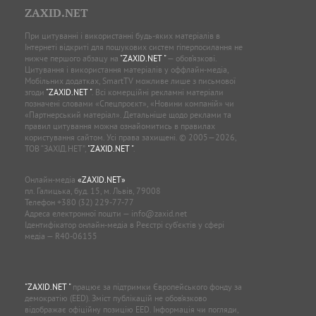
ZAXID.NET
При цитуванні і використанні будь-яких матеріалів в
Інтернеті відкриті для пошукових систем гіперпосилання не
нижче першого абзацу на
"ZAXID.NET "
— обов’язкові.
Цитування і використання матеріалів у оффлайн-медіа,
Мобільних додатках, SmartTV можливе лише з письмової
згоди
"ZAXID.NET "
. Всі комерційні рекламні матеріали
позначені словами «Спецпроєкт», «Новини компаній» чи
«Партнерський матеріал». Детальніше щодо реклами та
правил цитування можна ознайомитись в правилах
користування сайтом. Усі права захищені. © 2005—2026,
ТОВ “ЗАХІД.НЕТ”,
"ZAXID.NET "
.
Онлайн-медіа
«ZAXID.NET»
пл. Галицька, буд. 15, м. Львів, 79008
Телефон
+380 (32) 229-77-77
Адреса електронної пошти —
info@zaxid.net
Ідентифікатор онлайн-медіа в Реєстрі суб'єктів у сфері
медіа — R40-06155
"ZAXID.NET "
працює за підтримки Європейського фонду за
демократію (EED). Зміст публікацій не обов’язково
відображає офіційну позицію EED. Інформація чи погляди,