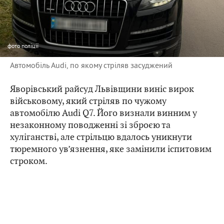
фото
поліції
Автомобіль Audi, по якому стріляв засуджений
Яворівський райсуд Львівщини виніс вирок
військовому, який стріляв по чужому
автомобілю Audi Q7. Його визнали винним у
незаконному поводженні зі зброєю та
хуліганстві, але стрільцю вдалось уникнути
тюремного ув’язнення, яке замінили іспитовим
строком.