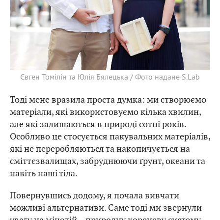
Євген Томілін та Юлія Бялецька / Фото надане S.Lab
Тоді мене вразила проста думка: ми створюємо
матеріали, які використовуємо кілька хвилин,
але які залишаються в природі сотні років.
Особливо це стосується пакувальних матеріалів,
які не переробляються та накопичується на
сміттєзвалищах, забруднюючи ґрунт, океани та
навіть наші тіла.
Повернувшись додому, я почала вивчати
можливі альтернативи. Саме тоді ми звернули
увагу на міцелій – природну кореневу систему