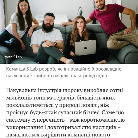
фото
S.Lab
Команда S.Lab розробляє інноваційне біорозкладне
пакування з грибного міцелію та агровідходів
Пакувальна індустрія щороку виробляє сотні
мільйонів тонн матеріалів, більшість яких
розкладатиметься у природі довше, ніж
проіснує будь-який сучасний бізнес. Саме цю
системну суперечність – між короткочасністю
використання і довготривалістю наслідків –
намагаються вирішити компанії нового