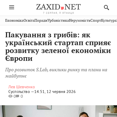
7 СЕРПНЯ, П'ЯТНИЦЯ
Івано-
Публікації
Авто
Словко
Культура
Економіка
Освіта
Поради
Урбаністика
Нерухомість
Спорт
Культура
Стрий
Рівне
Франківськ
Світ
Економіка
Рецепти
Здоров'я
Дрогобич
Львів
Тернопіль
Пакування з грибів: як
Кіно
Дім
Спорт
Краєзнавство
Хмельницький
Чернівці
Волинь
український стартап сприяє
Фото
Освіта
Нерухомість
Домашні
Вінниця
Шептицький
розвитку зеленої економіки
Закарпаття
тварини
Європи
Про розвиток S.Lab, виклики ринку та плани на
майбутнє
Лев Шевченко
Суспільство —
14:51, 12 червня 2026
0
0