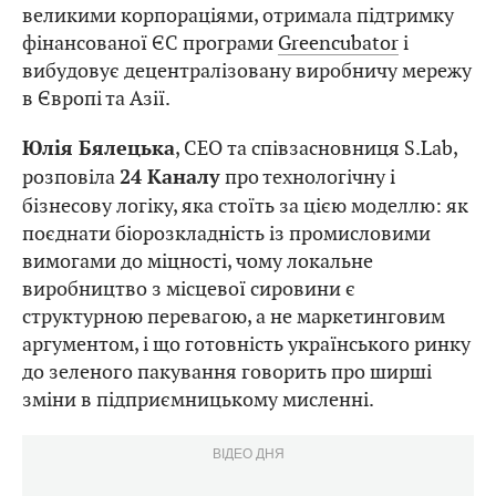
великими корпораціями, отримала підтримку
фінансованої ЄС програми
Greencubator
і
вибудовує децентралізовану виробничу мережу
в Європі та Азії.
, CEO та співзасновниця S.Lab,
Юлія Бялецька
розповіла
про технологічну і
24 Каналу
бізнесову логіку, яка стоїть за цією моделлю: як
поєднати біорозкладність із промисловими
вимогами до міцності, чому локальне
виробництво з місцевої сировини є
структурною перевагою, а не маркетинговим
аргументом, і що готовність українського ринку
до зеленого пакування говорить про ширші
зміни в підприємницькому мисленні.
ВІДЕО ДНЯ