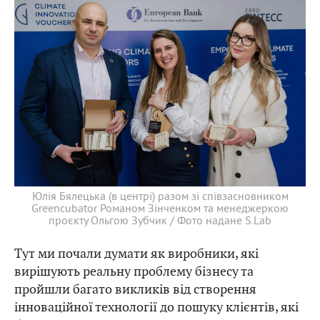
Юлія Бялецька (в центрі) разом зі співзасновником
Greencubator Романом Зінченком та менеджеркою
проєкту Ольгою Зубчик / Фото надане S.Lab
Тут ми почали думати як виробники, які
вирішують реальну проблему бізнесу та
пройшли багато викликів від створення
інноваційної технології до пошуку клієнтів, які