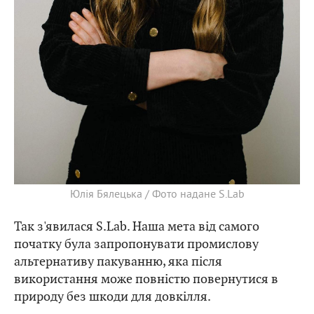
Юлія Бялецька / Фото надане S.Lab
Так з'явилася S.Lab. Наша мета від самого
початку була запропонувати промислову
альтернативу пакуванню, яка після
використання може повністю повернутися в
природу без шкоди для довкілля.