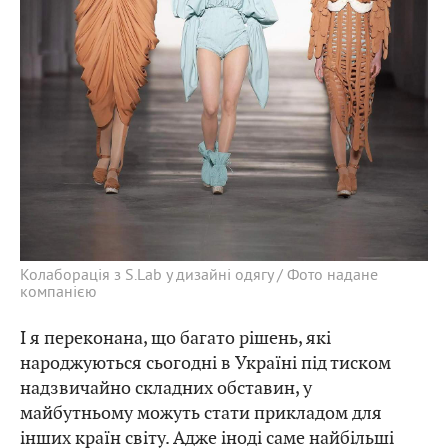
Колаборація з S.Lab у дизайні одягу / Фото надане
компанією
І я переконана, що багато рішень, які
народжуються сьогодні в Україні під тиском
надзвичайно складних обставин, у
майбутньому можуть стати прикладом для
інших країн світу. Адже іноді саме найбільші