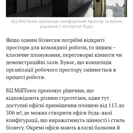
БЦ MillTown пропонує комфортний простір та якісні
рішення / «Інтергал-Буд»
Якщо одним бізнесам потрібні відкриті
простори для командної роботи, то іншим –
класичне планування, переговорні кімнати чи
демонстраційні зали. Буває, що концепція
організації робочого простору змінюється в
процесі роботи.
БЦ MillTown пропонує рішення, що
відповідають різним стратегіям, адже тут
доступні офісні приміщення площею від 113 до
306 м², де можна створити офіси будь-якої
конфігурації, що виражатимуть цінності і стиль
бізнесу. Окремі офіси мають власні балкони й