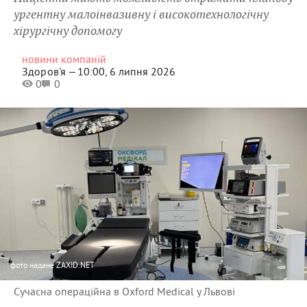
ургентну малоінвазивну і високотехнологічну
хірургічну допомогу
новини компаній
Здоров'я —
10:00, 6 липня 2026
0
0
фото
надане ZAXID.NET
Сучасна операційна в Oxford Medical у Львові