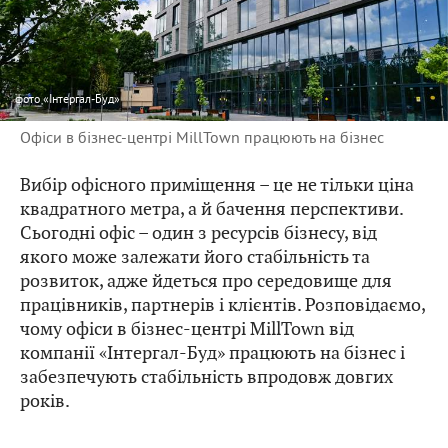
фото
«Інтергал-Буд»
Офіси в бізнес-центрі MillTown працюють на бізнес
Вибір офісного приміщення – це не тільки ціна
квадратного метра, а й бачення перспективи.
Сьогодні офіс – один з ресурсів бізнесу, від
якого може залежати його стабільність та
розвиток, адже йдеться про середовище для
працівників, партнерів і клієнтів. Розповідаємо,
чому офіси в бізнес-центрі MillTown від
компанії «Інтергал-Буд» працюють на бізнес і
забезпечують стабільність впродовж довгих
років.