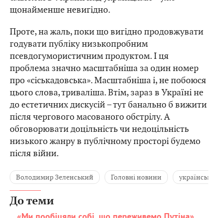
щонайменше невигідно.
Проте, на жаль, поки що вигідно продовжувати
годувати публіку низькопробним
псевдогумористичним продуктом. І ця
проблема значно масштабніша за один номер
про «сіськадовська». Масштабніша і, не побоюся
цього слова, триваліша. Втім, зараз в Україні не
до естетичних дискусій – тут банально б вижити
після чергового масованого обстрілу. А
обговорювати доцільність чи недоцільність
низького жанру в публічному просторі будемо
після війни.
Володимир Зеленський
Головні новини
українська 
До теми
«Ми пообіцяли собі, що переживемо Путіна».