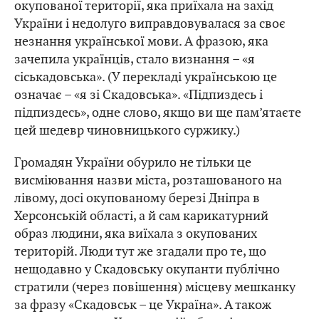
окупованої території, яка приїхала на захід
України і недолуго виправдовувалася за своє
незнання української мови. А фразою, яка
зачепила українців, стало визнання – «я
сіськадовська». (У перекладі українською це
означає – «я зі Скадовська». «Підпиздесь і
підпиздесь», одне слово, якщо ви ще пам’ятаєте
цей шедевр чиновницького суржику.)
Громадян України обурило не тільки це
висміювання назви міста, розташованого на
лівому, досі окупованому березі Дніпра в
Херсонській області, а й сам карикатурний
образ людини, яка виїхала з окупованих
територій. Люди тут же згадали про те, що
нещодавно у Скадовську окупанти публічно
стратили (через повішення) місцеву мешканку
за фразу «Скадовськ – це Україна». А також