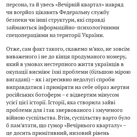
персона, та й увесь «Вечірній квартал» навряд
чи всерйоз цікавить Федеральну службу
безпеки чи інші структури, які справді
займаються інформаційно-психологічними
спецопераціями на території України.
Отже, сам факт такого, скажемо м’яко, не зовсім
виваженого і не до кінця продуманого номеру,
який в умовах нестерпного життя українців в
окупації висміює їхні проблеми (більшою мірою
вигадані) – як і агресивно недолугі спроби
виправдатися і приміряти на себе образ жертви
російських ботоферм – є відвертим мінусом
усієї цієї історії. Історії, яка створила зайві
проблеми для і так знервованого і змученого
війною суспільства. Втім, суспільству варто було
б пам’ятати, що гумор «Вечірнього кварталу» –
це досить примітивний, низовий рівень