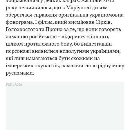
зображенням у деяких кадрах. Аж поки 2013
року не виявилося, що в Маріуполі дивом
збереглася справжня оригінальна україномовна
фонограма. І фільм, який висміював Сірків,
Голохвостого та Проню за те, що вони говорять
ламаною російською – відкрився з іншого,
цілком протилежного боку, бо вищезгадані
персонажі виявилися недолугими українцями,
які лиш намагаються бути схожими на
імперських окупантів, ламаючи свою рідну мову
русизмами.