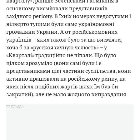
кварталу», раніше Зеленський і компанія в
основному висміювали представників
західного регіону. В їхніх номерах недолугими і
відверто тупими були саме україномовні
громадяни України. А от російськомовних
українців – яких також було за що висміяти,
хоча б за «русскоязичную чєлюсть» – у
«Кварталі» традиційно не чіпали. Що було
цілком зрозуміло (вони самі були і є
представниками цієї частини суспільства, вони
активно працювали на російському ринку, на
яких після подібних жартів шлях їм був би
закритий), але не мало жодного виправдання.