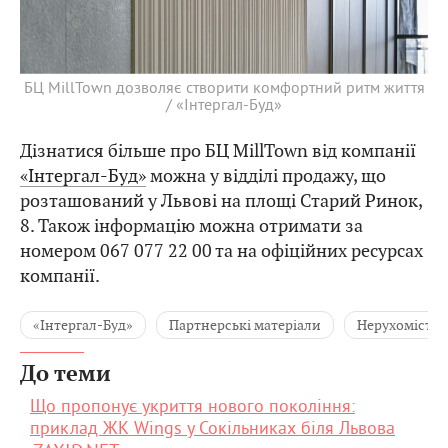
БЦ MillTown дозволяє створити комфортний ритм життя
/ «Інтергал-Буд»
Дізнатися більше про БЦ MillTown від компанії
«Інтергал-Буд»
можна у відділі продажу, що
розташований у Львові на площі Старий Ринок,
8. Також інформацію можна отримати за
номером 067 077 22 00 та на офіційних ресурсах
компанії.
«Інтергал-Буд»
Партнерські матеріали
Нерухомість
До теми
Що пропонує укриття нового покоління:
приклад ЖК Wings у Сокільниках біля Львова