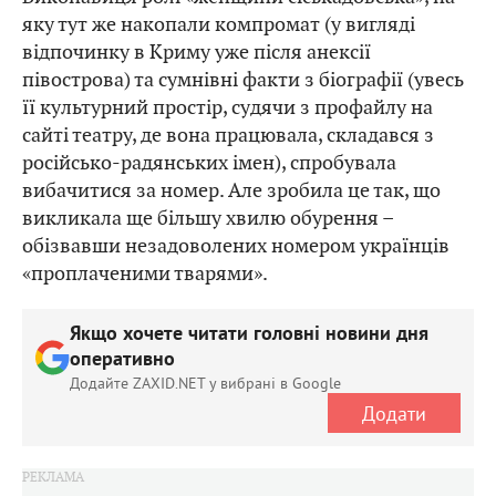
яку тут же накопали компромат (у вигляді
відпочинку в Криму уже після анексії
півострова) та сумнівні факти з біографії (увесь
її культурний простір, судячи з профайлу на
сайті театру, де вона працювала, складався з
російсько-радянських імен), спробувала
вибачитися за номер. Але зробила це так, що
викликала ще більшу хвилю обурення –
обізвавши незадоволених номером українців
«проплаченими тварями».
Якщо хочете читати головні новини дня
оперативно
Додайте ZAXID.NET у вибрані в Google
Додати