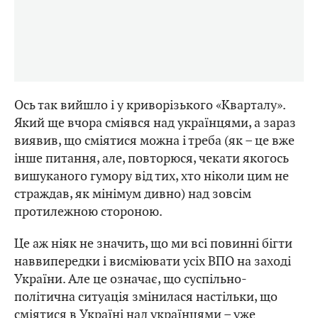
Ось так вийшло і у криворізького «Кварталу».
Який ще вчора сміявся над українцями, а зараз
виявив, що сміятися можна і треба (як – це вже
інше питання, але, повторюся, чекати якогось
вишуканого гумору від тих, хто ніколи цим не
страждав, як мінімум дивно) над зовсім
протилежною стороною.
Це аж ніяк не значить, що ми всі повинні бігти
наввипередки і висміювати усіх ВПО на заході
України. Але це означає, що суспільно-
політична ситуація змінилася настільки, що
сміятися в Україні над українцями – уже