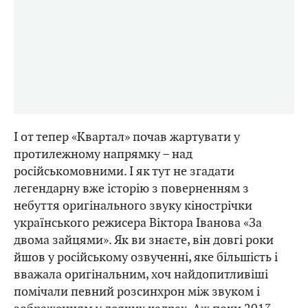
І от тепер «Квартал» почав жартувати у
протилежному напрямку – над
російськомовними. І як тут не згадати
легендарну вже історію з поверненням з
небуття оригінального звуку кінострічки
українського режисера Віктора Іванова «За
двома зайцями». Як ви знаєте, він довгі роки
йшов у російському озвученні, яке більшість і
вважала оригінальним, хоч найдопитливіші
помічали певний розсинхрон між звуком і