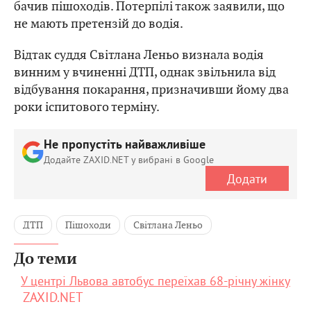
бачив пішоходів. Потерпілі також заявили, що
не мають претензій до водія.
Відтак суддя Світлана Леньо визнала водія
винним у вчиненні ДТП, однак звільнила від
відбування покарання, призначивши йому два
роки іспитового терміну.
Не пропустіть найважливіше
Додайте ZAXID.NET у вибрані в Google
Додати
ДТП
Пішоходи
Світлана Леньо
До теми
У центрі Львова автобус переїхав 68-річну жінку
ZAXID.NET