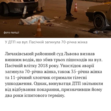
фото
поліції
У ДТП на вул. Пасічній загинула 70-річна жінка
Личаківський районний суд Львова визнав
винним водія, що збив трьох пішоходів на вул.
Пасічній влітку 2018 року. Унаслідок аварії
загинула 70-річна жінка, також 35-річна жінка
та 11-річний хлопчик отримали тілесні
ушкодження. Однак, винуватця ДТП звільнили
від відбування покарання, призначивши йому
два роки іспитового терміну.