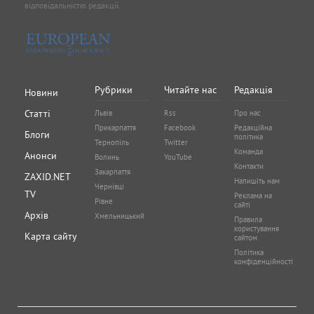
відповідальністю редакції.
Рубрики
Читайте нас
Редакція
Новини
Статті
Львів
Rss
Про нас
Прикарпаття
Facebook
Редакційна
Блоги
політика
Тернопіль
Twitter
Команда
Анонси
Волинь
YouTube
Контакти
Закарпаття
ZAXID.NET
Напишіть нам
Чернівці
TV
Реклама на
Рівне
сайті
Архів
Хмельницький
Правила
користування
Карта сайту
сайтом
Політика
конфіденційності