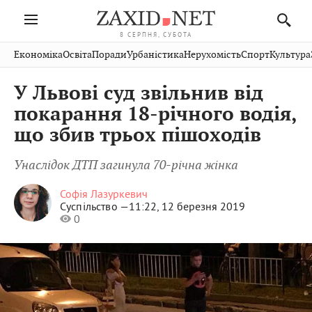
8 СЕРПНЯ, СУБОТА
Івано-
Публікації
Авто
Словко
Культура
Економіка
Освіта
Поради
Урбаністика
Нерухомість
Спорт
Культура
Стрий
Рівне
Франківськ
Світ
Економіка
Рецепти
Здоров'я
Дрогобич
Львів
Тернопіль
У Львові суд звільнив від
Кіно
Дім
Спорт
Краєзнавство
Хмельницький
Чернівці
Волинь
покарання 18-річного водія,
Фото
Освіта
Нерухомість
Домашні
Вінниця
Шептицький
що збив трьох пішоходів
Закарпаття
тварини
Унаслідок ДТП загинула 70-річна жінка
Софія Лазуркевич
Суспільство —
11:22, 12 березня 2019
0