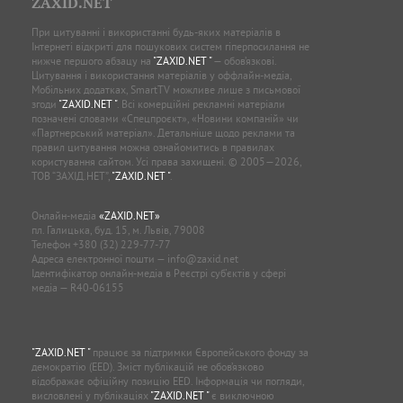
ZAXID.NET
При цитуванні і використанні будь-яких матеріалів в
Інтернеті відкриті для пошукових систем гіперпосилання не
нижче першого абзацу на
"ZAXID.NET "
— обов’язкові.
Цитування і використання матеріалів у оффлайн-медіа,
Мобільних додатках, SmartTV можливе лише з письмової
згоди
"ZAXID.NET "
. Всі комерційні рекламні матеріали
позначені словами «Спецпроєкт», «Новини компаній» чи
«Партнерський матеріал». Детальніше щодо реклами та
правил цитування можна ознайомитись в правилах
користування сайтом. Усі права захищені. © 2005—2026,
ТОВ “ЗАХІД.НЕТ”,
"ZAXID.NET "
.
Онлайн-медіа
«ZAXID.NET»
пл. Галицька, буд. 15, м. Львів, 79008
Телефон
+380 (32) 229-77-77
Адреса електронної пошти —
info@zaxid.net
Ідентифікатор онлайн-медіа в Реєстрі суб'єктів у сфері
медіа — R40-06155
"ZAXID.NET "
працює за підтримки Європейського фонду за
демократію (EED). Зміст публікацій не обов’язково
відображає офіційну позицію EED. Інформація чи погляди,
висловлені у публікаціях
"ZAXID.NET "
є виключною