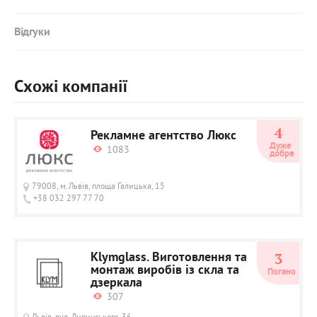
Відгуки
Схожі компанії
4
Рекламне агентство Люкс
Дуже 
1083
добре
79008, м.Львів, площа Галицька, 15
+38 032 297 77 70
Klymglass. Виготовлення та
3
монтаж виробів із скла та
Погано
дзеркала
307
Львів, вул. Липинського, 36