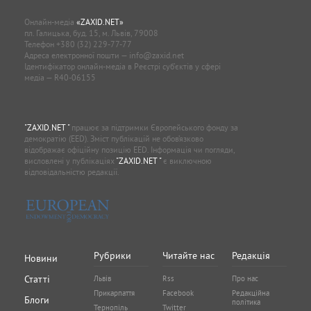
Онлайн-медіа
«ZAXID.NET»
пл. Галицька, буд. 15, м. Львів, 79008
Телефон
+380 (32) 229-77-77
Адреса електронної пошти —
info@zaxid.net
Ідентифікатор онлайн-медіа в Реєстрі суб'єктів у сфері
медіа — R40-06155
"ZAXID.NET "
працює за підтримки Європейського фонду за
демократію (EED). Зміст публікацій не обов’язково
відображає офіційну позицію EED. Інформація чи погляди,
висловлені у публікаціях
"ZAXID.NET "
є виключною
відповідальністю редакції.
Рубрики
Читайте нас
Редакція
Новини
Статті
Львів
Rss
Про нас
Прикарпаття
Facebook
Редакційна
Блоги
політика
Тернопіль
Twitter