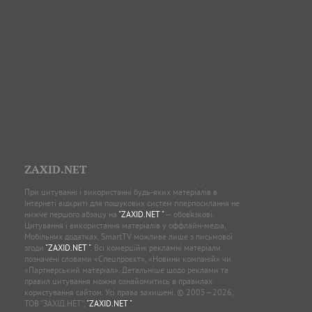
ZAXID.NET
При цитуванні і використанні будь-яких матеріалів в
Інтернеті відкриті для пошукових систем гіперпосилання не
нижче першого абзацу на
"ZAXID.NET "
— обов’язкові.
Цитування і використання матеріалів у оффлайн-медіа,
Мобільних додатках, SmartTV можливе лише з письмової
згоди
"ZAXID.NET "
. Всі комерційні рекламні матеріали
позначені словами «Спецпроєкт», «Новини компаній» чи
«Партнерський матеріал». Детальніше щодо реклами та
правил цитування можна ознайомитись в правилах
користування сайтом. Усі права захищені. © 2005—2026,
ТОВ “ЗАХІД.НЕТ”,
"ZAXID.NET "
.