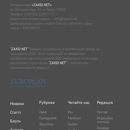
Онлайн-медіа
«ZAXID.NET»
пл. Галицька, буд. 15, м. Львів, 79008
Телефон
+380 (32) 229-77-77
Адреса електронної пошти —
info@zaxid.net
Ідентифікатор онлайн-медіа в Реєстрі суб'єктів у сфері
медіа — R40-06155
"ZAXID.NET "
працює за підтримки Європейського фонду за
демократію (EED). Зміст публікацій не обов’язково
відображає офіційну позицію EED. Інформація чи погляди,
висловлені у публікаціях
"ZAXID.NET "
є виключною
відповідальністю редакції.
Рубрики
Читайте нас
Редакція
Новини
Статті
Львів
Rss
Про нас
Прикарпаття
Facebook
Редакційна
Блоги
політика
Тернопіль
Twitter
Команда
Анонси