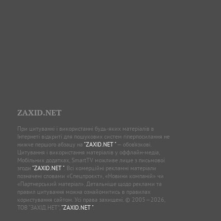
ZAXID.NET
При цитуванні і використанні будь-яких матеріалів в
Інтернеті відкриті для пошукових систем гіперпосилання не
нижче першого абзацу на
"ZAXID.NET "
— обов’язкові.
Цитування і використання матеріалів у оффлайн-медіа,
Мобільних додатках, SmartTV можливе лише з письмової
згоди
"ZAXID.NET "
. Всі комерційні рекламні матеріали
позначені словами «Спецпроєкт», «Новини компаній» чи
«Партнерський матеріал». Детальніше щодо реклами та
правил цитування можна ознайомитись в правилах
користування сайтом. Усі права захищені. © 2005—2026,
ТОВ “ЗАХІД.НЕТ”,
"ZAXID.NET "
.