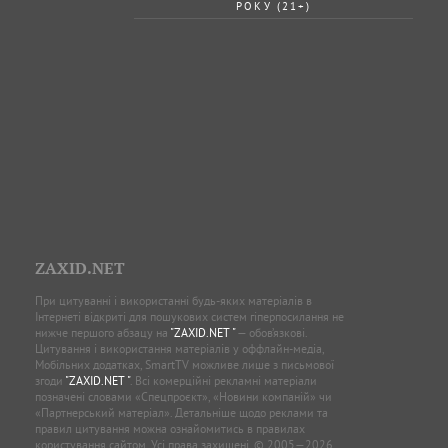
РОКУ (21+)
ZAXID.NET
При цитуванні і використанні будь-яких матеріалів в
Інтернеті відкриті для пошукових систем гіперпосилання не
нижче першого абзацу на
"ZAXID.NET "
— обов’язкові.
Цитування і використання матеріалів у оффлайн-медіа,
Мобільних додатках, SmartTV можливе лише з письмової
згоди
"ZAXID.NET "
. Всі комерційні рекламні матеріали
позначені словами «Спецпроєкт», «Новини компаній» чи
«Партнерський матеріал». Детальніше щодо реклами та
правил цитування можна ознайомитись в правилах
користування сайтом. Усі права захищені. © 2005—2026,