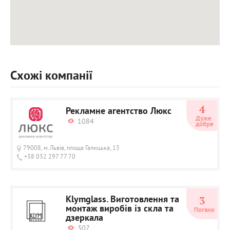
Схожі компанії
4
Рекламне агентство Люкс
Дуже 
1084
добре
79008, м.Львів, площа Галицька, 15
+38 032 297 77 70
Klymglass. Виготовлення та
3
монтаж виробів із скла та
Погано
дзеркала
307