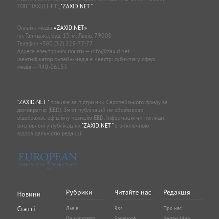
ТОВ “ЗАХІД.НЕТ”,
"ZAXID.NET "
.
Онлайн-медіа
«ZAXID.NET»
пл. Галицька, буд. 15, м. Львів, 79008
Телефон
+380 (32) 229-77-77
Адреса електронної пошти —
info@zaxid.net
Ідентифікатор онлайн-медіа в Реєстрі суб'єктів у сфері
медіа — R40-06155
"ZAXID.NET "
працює за підтримки Європейського фонду за
демократію (EED). Зміст публікацій не обов’язково
відображає офіційну позицію EED. Інформація чи погляди,
висловлені у публікаціях
"ZAXID.NET "
є виключною
відповідальністю редакції.
Рубрики
Читайте нас
Редакція
Новини
Статті
Львів
Rss
Про нас
Прикарпаття
Facebook
Редакційна