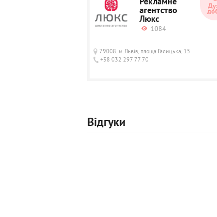
Рекламне
Ду
агентство
до
Люкс
1084
79008, м.Львів, площа Галицька, 15
+38 032 297 77 70
Відгуки