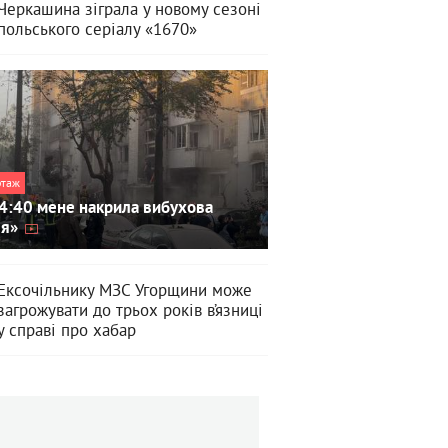
Черкашина зіграла у новому сезоні
польського серіалу «1670»
ртаж
4:40 мене накрила вибухова
ля»
Ексочільнику МЗС Угорщини може
загрожувати до трьох років в’язниці
у справі про хабар