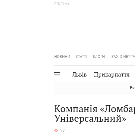
НОВИНИ
СТАТТІ
БЛОГИ
ZAXID.NET TV
Львів
Прикарпаття
Івано-Франківськ
Рівне
Ек
Тернопіль
Львів
Компанія «Ломба
Волинь
Чернівці
Універсальний»
Закарпаття
Шептицький
97