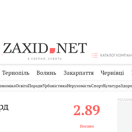
КАТАЛОГ КОМПАН
8 СЕРПНЯ, СУБОТА
Тернопіль
Волинь
Закарпаття
Чернівці
Стрий
Публікації
Авто
ономіка
Освіта
Поради
Урбаністика
Нерухомість
Спорт
Культура
Здоро
Дрогобич
Світ
Економіка
рд
2.89
Хмельницький
Кіно
Дім
Вінниця
Фото
Освіта
Погано