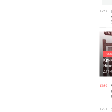
13:55
Публі
Крим
Німе
давн
13:30
13:01