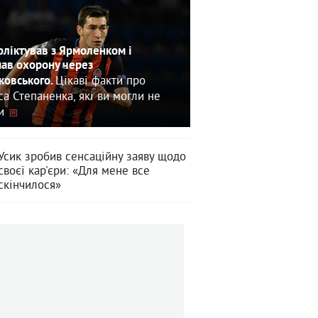
ліктував з Ярмоленком і
ав охорону через
Цікаві факти про
овського.
са Степаненка, які ви могли не
и
Усик зробив сенсаційну заяву щодо
своєї кар'єри: «Для мене все
скінчилося»