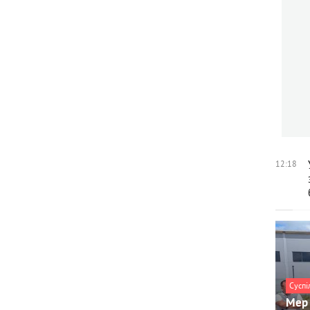
12:18
Суспі
Мер 