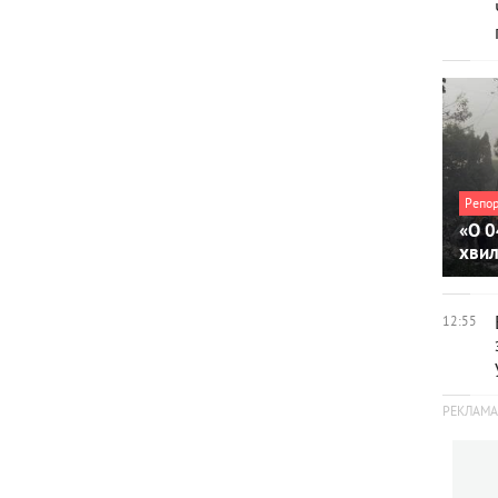
Репо
«О 0
хви
12:55