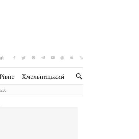
ІЙ
Рівне
Хмельницький
Словко
Культура
вʼя
Рецепти
Здоров'я
Спорт
Краєзнавство
Нерухомість
Домашні тварини