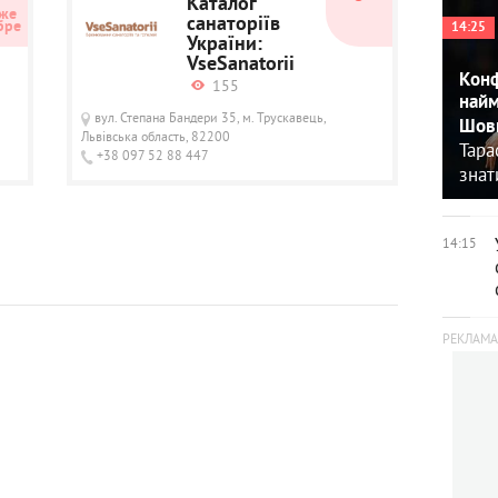
Каталог
же 
санаторіїв
бре
14:25
України:
VseSanatorii
Конф
155
найм
вул. Степана Бандери 35, м. Трускавець,
Шовк
Львівська область, 82200
Тара
+38 097 52 88 447
знат
14:15