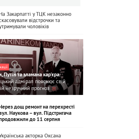
На Закарпатті у ТЦК незаконно
скасовували відстрочки та
утримували чоловіків
кації
, Путін та зламана кар'єра.
цький адмірал пояснює свій
ій незручний прогноз
Через дощ ремонт на перехресті
вул. Наукова – вул. Підстригача
продовжили до 11 серпня
Українська акторка Оксана