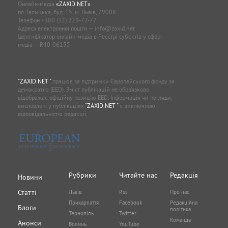
Онлайн-медіа
«ZAXID.NET»
пл. Галицька, буд. 15, м. Львів, 79008
Телефон
+380 (32) 229-77-77
Адреса електронної пошти —
info@zaxid.net
Ідентифікатор онлайн-медіа в Реєстрі суб'єктів у сфері
медіа — R40-06155
"ZAXID.NET "
працює за підтримки Європейського фонду за
демократію (EED). Зміст публікацій не обов’язково
відображає офіційну позицію EED. Інформація чи погляди,
висловлені у публікаціях
"ZAXID.NET "
є виключною
відповідальністю редакції.
Рубрики
Читайте нас
Редакція
Новини
Статті
Львів
Rss
Про нас
Прикарпаття
Facebook
Редакційна
Блоги
політика
Тернопіль
Twitter
Команда
Анонси
Волинь
YouTube