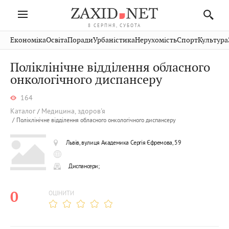
8 СЕРПНЯ, СУБОТА
Івано-
Публікації
Авто
Словко
Культура
Економіка
Освіта
Поради
Урбаністика
Нерухомість
Спорт
Культура
Стрий
Рівне
Франківськ
Світ
Економіка
Рецепти
Здоров'я
Дрогобич
Львів
Тернопіль
Поліклінічне відділення обласного
Кіно
Дім
Спорт
Краєзнавство
Хмельницький
онкологічного диспансеру
Чернівці
Волинь
Фото
Освіта
Нерухомість
Домашні
Вінниця
Шептицький
Закарпаття
тварини
164
Каталог
Медицина, здоров'я
Поліклінічне відділення обласного онкологічного диспансеру
Львів, вулиця Академика Сергія Єфремова, 59
Диспансери;
0
ОЦІНИТИ