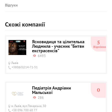
Відгуки
Схожі компанії
Ясновидиця та цілителька
5
Людмила - учасник "Битви
Відмінно
екстрасенсів"
6493
Львів
+380(63)214-71-51
Педіатрія Андріани
0
Мальської
286
м.Львів, вул.Пекарська, 30
+38 096 700 60 77