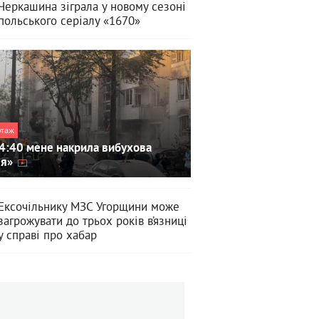
Черкашина зіграла у новому сезоні
польського серіалу «1670»
ртаж
4:40 мене накрила вибухова
ля»
Ексочільнику МЗС Угорщини може
загрожувати до трьох років в’язниці
у справі про хабар