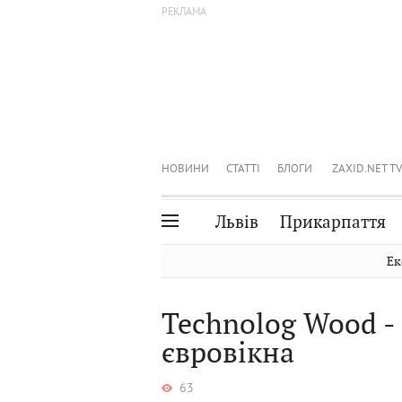
НОВИНИ
СТАТТІ
БЛОГИ
ZAXID.NET TV
Львів
Прикарпаття
Івано-Франківськ
Рівне
Ек
Тернопіль
Львів
Technolog Wood - 
Волинь
Чернівці
євровікна
Закарпаття
Шептицький
63