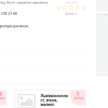
log Wood - дерев'яні євровікна
ОЦІНИТИ
) 230 23 48
Голосів: 6
урнітура для вікон;
1
3
Львіввікнопла
бре
Добре
ст, вікна,
жалюзі