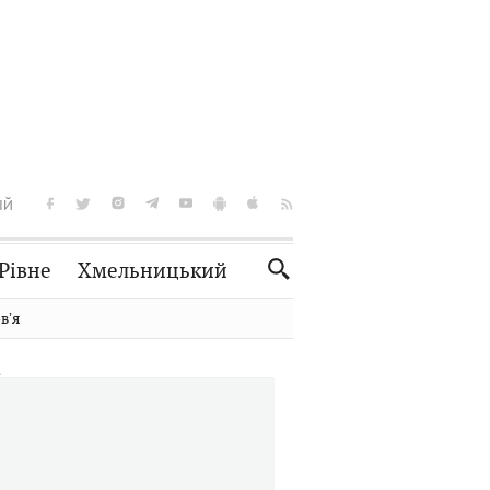
ІЙ
Рівне
Хмельницький
Словко
Культура
вʼя
Рецепти
Здоров'я
Спорт
Краєзнавство
Нерухомість
Домашні тварини