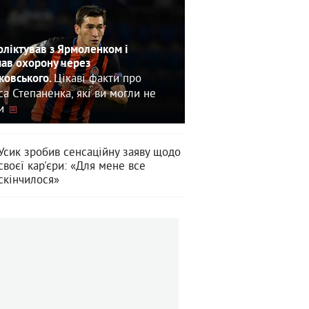
ліктував з Ярмоленком і
ав охорону через
Цікаві факти про
овського.
са Степаненка, які ви могли не
и
Усик зробив сенсаційну заяву щодо
своєї кар'єри: «Для мене все
скінчилося»