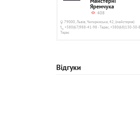
Майстерні
Яремчука
408
79000, Львів, Чигиринська, 42, (майстерня)
+380(67)988-41-98 - Тарас, +380(68)130-30-8
Тарас
Відгуки