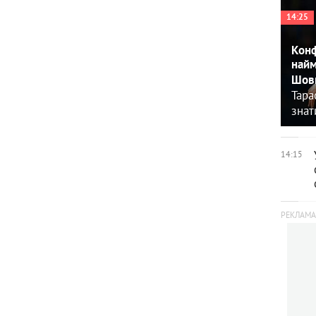
14:25
Конф
найм
Шовк
Тара
знат
14:15