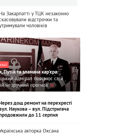
На Закарпатті у ТЦК незаконно
скасовували відстрочки та
утримували чоловіків
кації
, Путін та зламана кар'єра.
цький адмірал пояснює свій
ій незручний прогноз
Через дощ ремонт на перехресті
вул. Наукова – вул. Підстригача
продовжили до 11 серпня
Українська акторка Оксана