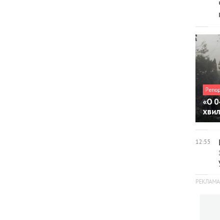
Репо
«О 0
хви
12:55