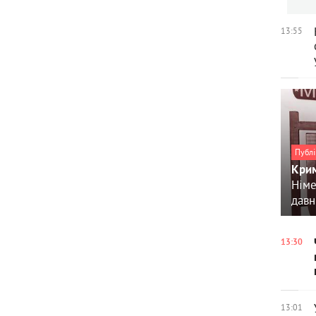
13:55
Публі
Крим
Німе
давн
13:30
13:01