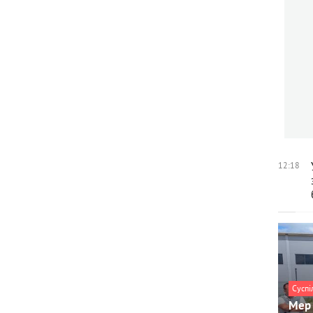
12:18
Суспі
Мер 