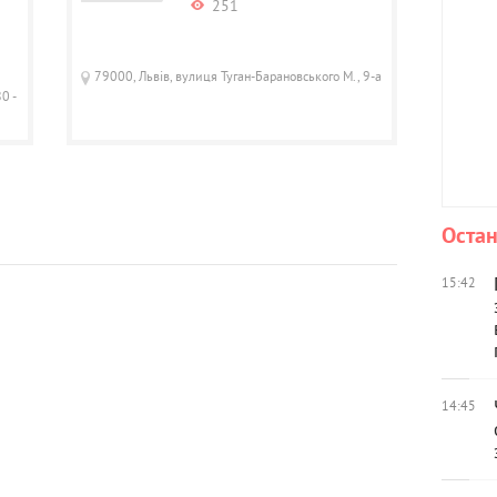
251
79000, Львів, вулиця Туган-Барановського М., 9-а
0 -
Остан
15:42
14:45