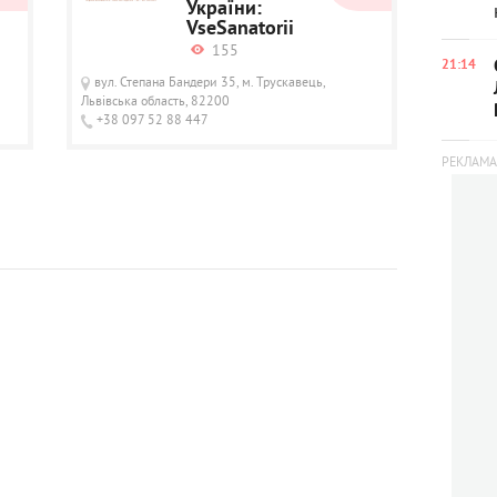
України:
VseSanatorii
155
21:14
вул. Степана Бандери 35, м. Трускавець,
Львівська область, 82200
+38 097 52 88 447