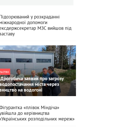
Підозрюваний у розкраданні
міжнародної допомоги
ексдержсекретар МЗС вийшов під
заставу
льство
Дрогобича заявив про загрозу
водопостачання міста через
вництво на водогоні
Фігурантка «плівок Міндіча»
увійшла до керівництва
«Українських розподільних мереж»