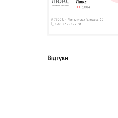
Люкс
1084
79008, м.Львів, площа Галицька, 15
+38 032 297 77 70
Відгуки