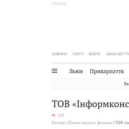
НОВИНИ
СТАТТІ
БЛОГИ
ZAXID.NET TV
Львів
Прикарпаття
Івано-Франківськ
Рівне
Ек
Тернопіль
Львів
ТОВ «Інформконс
Волинь
Чернівці
Закарпаття
Шептицький
165
Каталог
Бізнес-послуги, фінанси
ТОВ «І