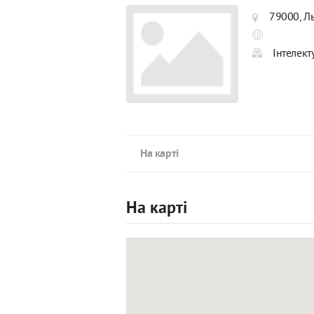
79000, Ль
Інтелект
На карті
На карті