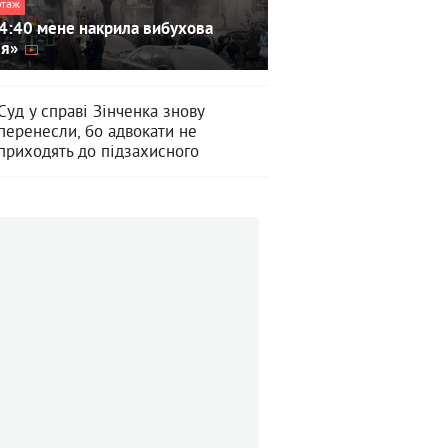
ртаж
4:40 мене накрила вибухова
ля»
Суд у справі Зінченка знову
перенесли, бо адвокати не
приходять до підзахисного