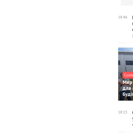
18:46
Суспі
Мер 
для 
буді
18:15