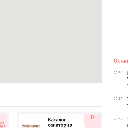
Остан
22:36
22:18
4
0
Каталог
21:37
же 
санаторіїв
бре