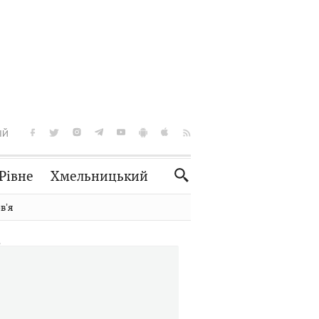
ІЙ
Рівне
Хмельницький
Словко
Культура
вʼя
Рецепти
Здоров'я
Спорт
Краєзнавство
Нерухомість
Домашні тварини