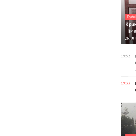
Публі
Крим
Німе
давн
19:52
19:33