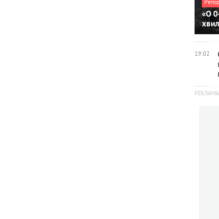
Репо
«О 0
хви
19:02