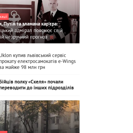
кації
, Путін та зламана кар'єра.
цький адмірал пояснює свій
ій незручний прогноз
Uklon купив львівський сервіс
прокату електросамокатів e-Wings
за майже 98 млн грн
Бійців полку «Скеля» почали
переводити до інших підрозділів