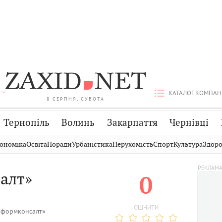
КАТАЛОГ КОМПАН
8 СЕРПНЯ, СУБОТА
Тернопіль
Волинь
Закарпаття
Чернівці
Стрий
Публікації
Авто
ономіка
Освіта
Поради
Урбаністика
Нерухомість
Спорт
Культура
Здоро
Дрогобич
Світ
Економіка
алт»
0
Хмельницький
Кіно
Дім
Вінниця
Фото
Освіта
ОЦІНИТИ
нформконсалт»