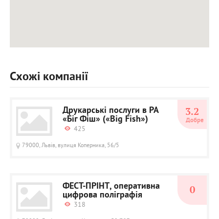
Схожі компанії
Друкарські послуги в РА
3.2
«Біг Фіш» («Big Fish»)
Добре
425
79000, Львів, вулиця Коперника, 56/5
ФЕСТ-ПРІНТ, оперативна
0
цифрова поліграфія
318