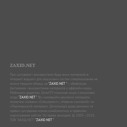
ZAXID.NET
При цитуванні і використанні будь-яких матеріалів в
Інтернеті відкриті для пошукових систем гіперпосилання не
нижче першого абзацу на
"ZAXID.NET "
— обов’язкові.
Цитування і використання матеріалів у оффлайн-медіа,
Мобільних додатках, SmartTV можливе лише з письмової
згоди
"ZAXID.NET "
. Всі комерційні рекламні матеріали
позначені словами «Спецпроєкт», «Новини компаній» чи
«Партнерський матеріал». Детальніше щодо реклами та
правил цитування можна ознайомитись в правилах
користування сайтом. Усі права захищені. © 2005—2026,
ТОВ “ЗАХІД.НЕТ”,
"ZAXID.NET "
.