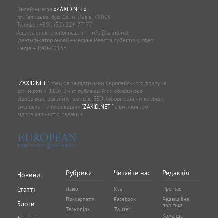
Онлайн-медіа
«ZAXID.NET»
пл. Галицька, буд. 15, м. Львів, 79008
Телефон
+380 (32) 229-77-77
Адреса електронної пошти —
info@zaxid.net
Ідентифікатор онлайн-медіа в Реєстрі суб'єктів у сфері
медіа — R40-06155
"ZAXID.NET "
працює за підтримки Європейського фонду за
демократію (EED). Зміст публікацій не обов’язково
відображає офіційну позицію EED. Інформація чи погляди,
висловлені у публікаціях
"ZAXID.NET "
є виключною
відповідальністю редакції.
Рубрики
Читайте нас
Редакція
Новини
Статті
Львів
Rss
Про нас
Прикарпаття
Facebook
Редакційна
Блоги
політика
Тернопіль
Twitter
Команда